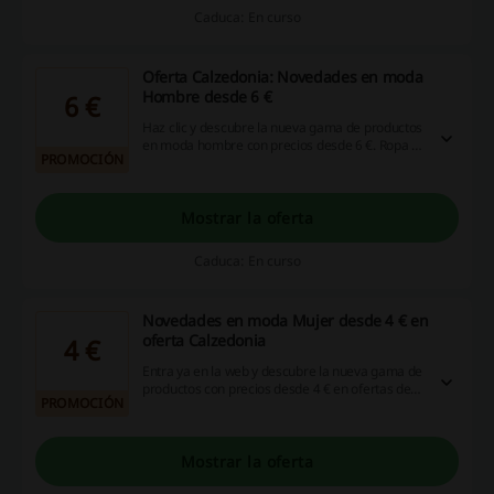
Caduca: En curso
Oferta Calzedonia: Novedades en moda
Hombre desde 6 €
6 €
Haz clic y descubre la nueva gama de productos
en moda hombre con precios desde 6 €. Ropa y
PROMOCIÓN
lencería a un precio más bajo en oferta de
Calzedonia. ¡No esperes más, entra ya!
Mostrar la oferta
Caduca: En curso
Novedades en moda Mujer desde 4 € en
oferta Calzedonia
4 €
Entra ya en la web y descubre la nueva gama de
productos con precios desde 4 € en ofertas de
PROMOCIÓN
Calzedonia. Ropa y lencería a un precio más
bajo. ¡No te lo pierdas, haz clic ya!
Mostrar la oferta