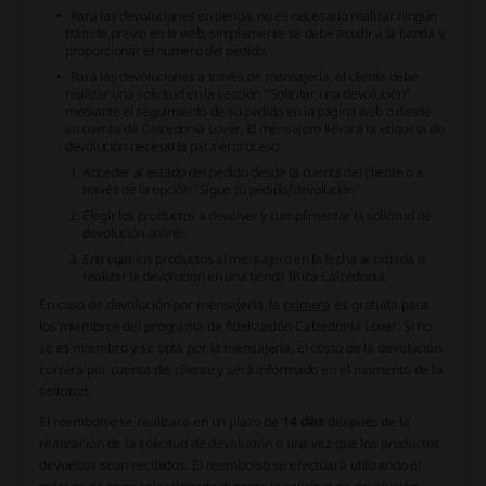
Para las devoluciones en tienda, no es necesario realizar ningún
trámite previo en la web, simplemente se debe acudir a la tienda y
proporcionar el número del pedido.
Para las devoluciones a través de mensajería, el cliente debe
realizar una solicitud en la sección "Solicitar una devolución"
mediante el seguimiento de su pedido en la página web o desde
su cuenta de Calzedonia Lover. El mensajero llevará la etiqueta de
devolución necesaria para el proceso.
Acceder al estado del pedido desde la cuenta del cliente o a
través de la opción "Sigue tu pedido/devolución".
Elegir los productos a devolver y cumplimentar la solicitud de
devolución online.
Entregar los productos al mensajero en la fecha acordada o
realizar la devolución en una tienda física Calzedonia.
En caso de devolución por mensajería, la
primera
es gratuita para
los miembros del programa de fidelización Calzedonia Lover. Si no
se es miembro y se opta por la mensajería, el costo de la devolución
correrá por cuenta del cliente y será informado en el momento de la
solicitud.
El reembolso se realizará en un plazo de
14 días
después de la
realización de la solicitud de devolución o una vez que los productos
devueltos sean recibidos. El reembolso se efectuará utilizando el