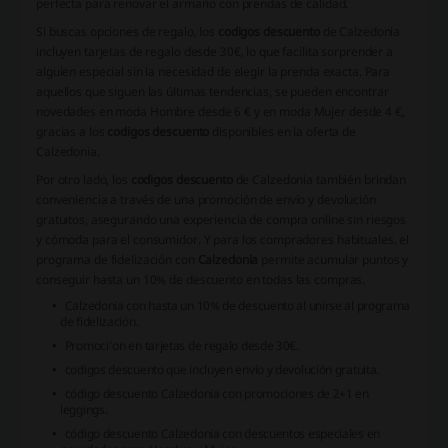
perfecta para renovar el armario con prendas de calidad.
Si buscas opciones de regalo, los
codigos descuento
de Calzedonia
incluyen tarjetas de regalo desde 30€, lo que facilita sorprender a
alguien especial sin la necesidad de elegir la prenda exacta. Para
aquellos que siguen las últimas tendencias, se pueden encontrar
novedades en moda Hombre desde 6 € y en moda Mujer desde 4 €,
gracias a los
codigos descuento
disponibles en la oferta de
Calzedonia.
Por otro lado, los
codigos descuento
de Calzedonia también brindan
conveniencia a través de una promoción de envío y devolución
gratuitos, asegurando una experiencia de compra online sin riesgos
y cómoda para el consumidor. Y para los compradores habituales, el
programa de fidelización con
Calzedonia
permite acumular puntos y
conseguir hasta un 10% de descuento en todas las compras.
Calzedonia con hasta un 10% de descuento al unirse al programa
de fidelización.
Promoci’on en tarjetas de regalo desde 30€.
codigos descuento que incluyen envío y devolución gratuita.
código descuento Calzedonia con promociones de 2+1 en
leggings.
código descuento Calzedonia con descuentos especiales en