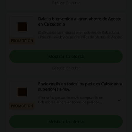
Caduca: En curso
Dale la bienvenida al gran ahorro de Agosto
en Calzedonia
¡Disfruta de las mejores promociones de Calzedonia!
Entra en la web y descubre miles de ofertas de Agosto
PROMOCIÓN
Mostrar la oferta
Caduca: En curso
Envío gratis en todos los pedidos Calzedonia
superiores a 40€
Ahorra los gastos de envío comprando en
Calzedonia. Ahora en todos los pedidos
PROMOCIÓN
superiores a 40€ el envío recibiras GRATIS. ¡No
te lo pierdas, entra ya!
Mostrar la oferta