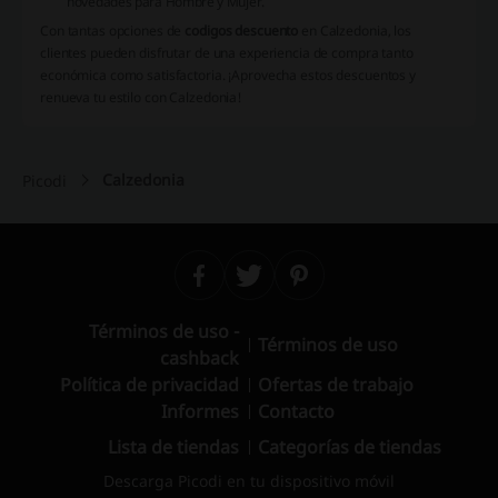
novedades para Hombre y Mujer.
Con tantas opciones de
codigos descuento
en Calzedonia, los
clientes pueden disfrutar de una experiencia de compra tanto
económica como satisfactoria. ¡Aprovecha estos descuentos y
renueva tu estilo con Calzedonia!
Calzedonia
Picodi
Términos de uso -
Términos de uso
cashback
Política de privacidad
Ofertas de trabajo
Informes
Contacto
Lista de tiendas
Categorías de tiendas
Descarga Picodi en tu dispositivo móvil