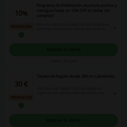
Programa de fidelización ¡Acumula puntos y
consigue hasta un 10% OFF en todas tus
10%
compras!
Entra en Calzedonia y registrate en el programa
PROMOCIÓN
de fidelización, hasta un 10% de descuento al
registrar tus puntos en cada compra ¡Entra ya!
Mostrar la oferta
Caduca: En curso
Tarjeta de Regalo desde 30€ en Calzedonia
30 €
¿No sabes qué regalar? ¡Con una tarjeta de
regalo siempre quedas bien! Aprovecha esta
PROMOCIÓN
oportunidad y consigue tarjetas de regalo desde
30€.
Mostrar la oferta