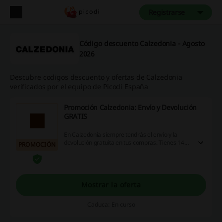
Registrarse
Código descuento Calzedonia - Agosto
2026
Descubre codigos descuento y ofertas de Calzedonia
verificados por el equipo de Picodi España
Promoción Calzedonia: Envío y Devolución
GRATIS
En Calzedonia siempre tendrás el envío y la
devolución gratuita en tus compras. Tienes 14
PROMOCIÓN
días para cambiar de opinión y si finalmente no
te convence tu compra, no hay problema ¡no
tendrás que pagar más!
Mostrar la oferta
Caduca: En curso