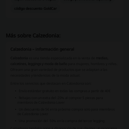
código descuento GoldCar
Más sobre Calzedonia:
Calzedonia – información general
Calzedonia
es una tienda especializada en la venta de
medias,
calcetines, leggings y moda de baño
para mujeres, hombres y niños.
Ofrecen una gran variedad de productos que se adaptan a las
necesidades y tendencias de la moda actual.
Entre los servicios que destacan en Calzedonia son:
Envío estándar gratuito en todas las compras a partir de 40€
Rebajas con un extra del -20% al comprar 5 piezas para
miembros de Calzedonia Lover
Un descuento de 5€ en la próxima compra solo para miembros
de Calzedonia Lover
Una promoción del -50% en la compra del tercer legging
Calzedonia también pone a disposición de sus clientes un programa