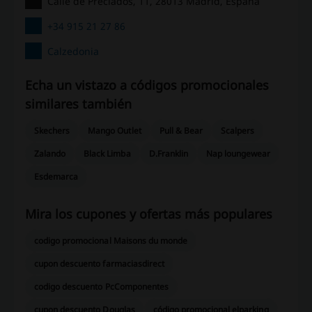
Calle de Preciados, 11, 28013 Madrid, España
+34 915 21 27 86
Calzedonia
Echa un vistazo a códigos promocionales
similares también
Skechers
Mango Outlet
Pull & Bear
Scalpers
Zalando
Black Limba
D.Franklin
Nap loungewear
Esdemarca
Mira los cupones y ofertas más populares
codigo promocional Maisons du monde
cupon descuento farmaciasdirect
codigo descuento PcComponentes
cupon descuento Douglas
código promocional elparking