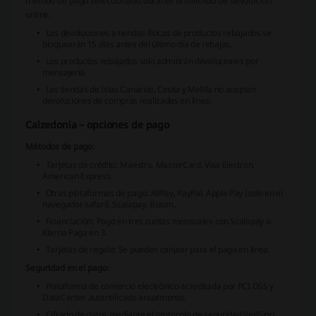
método de pago seleccionado durante la solicitud de devolución
online.
Las devoluciones a tiendas físicas de productos rebajados se
bloquearán 15 días antes del último día de rebajas
.
Los productos rebajados solo admitirán devoluciones por
mensajería.
Las tiendas de Islas Canarias, Ceuta y Melilla no aceptan
devoluciones de compras realizadas en línea.
Calzedonia – opciones de pago
Métodos de pago
:
Tarjetas de crédito: Maestro, MasterCard, Visa Electron,
American Express.
Otras plataformas de pago: AliPay, PayPal, Apple Pay (solo en el
navegador safari), Scalapay, Bizum.
Financiación: Pago en tres cuotas mensuales con Scalapay o
Klarna Paga en 3.
Tarjetas de regalo: Se pueden canjear para el pago en línea.
Seguridad en el pago
:
Plataforma de comercio electrónico acreditada por PCI DSS y
DataCenter autentificado anualmente.
Cifrado de datos mediante el protocolo de seguridad VeriSign.