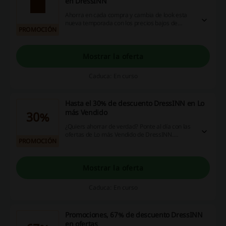
en DressINN
Ahorra en cada compra y cambia de look esta
nueva temporada con los precios bajos de
PROMOCIÓN
DressINN, envío en todas tus compras por tan
solo 1,99€.
Mostrar la oferta
Caduca: En curso
Hasta el 30% de descuento DressINN en Lo
más Vendido
30%
¿Quiers ahorrar de verdad? Ponte al día con las
ofertas de Lo más Vendido de DressINN.
PROMOCIÓN
¡Accede ya y disfruta de hasta el 30% de
descuento! ¡No te lo pierdas!
Mostrar la oferta
Caduca: En curso
Promociones, 67% de descuento DressINN
en ofertas