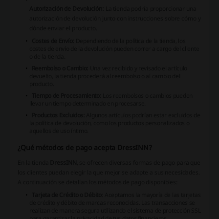
Autorización de Devolución:
La tienda podría proporcionar una
autorización de devolución junto con instrucciones sobre cómo y
dónde enviar el producto.
Costes de Envío:
Dependiendo de la política de la tienda, los
costes de envío de la devolución pueden correr a cargo del cliente
o de la tienda.
Reembolso o Cambio:
Una vez recibido y revisado el artículo
devuelto, la tienda procederá al reembolso o al cambio del
producto.
Tiempo de Procesamiento:
Los reembolsos o cambios pueden
llevar un tiempo determinado en procesarse.
Productos Excluidos:
Algunos artículos podrían estar excluidos de
la política de devolución, como los productos personalizados o
aquellos de uso íntimo.
¿Qué métodos de pago acepta DressINN?
En la tienda
DressINN
, se ofrecen diversas formas de pago para que
los clientes puedan elegir la que mejor se adapte a sus necesidades.
A continuación se detallan los
métodos de pago disponibles
:
Tarjeta de Crédito o Débito
: Aceptamos la mayoría de las tarjetas
de crédito y débito de marcas reconocidas. Las transacciones se
realizan de manera segura utilizando el sistema de protección SSL
para garantizar la privacidad de tus datos financieros.