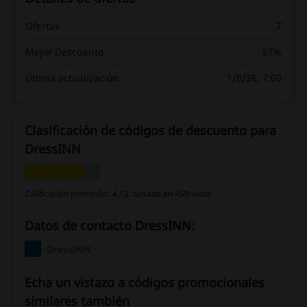
Ofertas
7
Mejor Descuento
67%
Última actualización
1/8/26, 7:00
Clasificación de códigos de descuento para
DressINN
Calificación promedio: 4.12, basada en 450 votos
Datos de contacto DressINN:
DressINN
Echa un vistazo a códigos promocionales
similares también