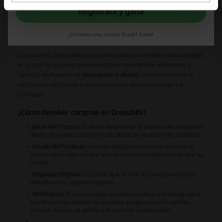
Adicionalmente, DressINN forma parte de una red más amplia de
Regístrate y gana
tiendas Tradeinn especializadas en diferentes deportes y
actividades, como
Runnerinn
para corredores,
Bikeinn
para ciclistas
y
Snowinn
para los aficionados a los deportes de invierno, entre
¿Ya tienes una cuenta Picodi?
Entrar
otras.
En resumen, DressINN se posiciona como una tienda virtual integral
en la que los usuarios pueden adquirir todo tipo de vestimenta y
calzado, disfrutando de
descuentos y ofertas
, compromiso con la
satisfacción del cliente y una experiencia de compra segura y
confiable.
¿Cómo devolver compras en DressINN?
Inicio del Proceso:
El cliente debe iniciar el proceso de devolución
dentro de un plazo determinado desde la recepción del producto.
Estado del Producto:
Para ser elegible para una devolución, el
artículo debe estar sin usar y en las mismas condiciones en que se
recibió.
Empaque Original:
Es común que se solicite que el producto se
devuelva en su paquete original.
Notificación:
El cliente puede necesitar notificar a la tienda sobre
su intención de devolver el producto, proporcionando detalles
como el número de pedido y la razón de la devolución.