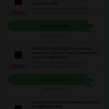
superiores a 80€
Entra ya y recibe snacks para gatos GRATIS
aplicando descuento Huella Canina en compras
CÓDIGO
superiores a 80€. ¡No te lo pierdas, entra ya!
S80
Mostrar el cupón
Caduca: En curso
Bebida YummyRade gratis en compras
superiores a 60 € con cupón Huellacanina |
cupones Huella Canina
¡Aprovecha la oportunidad y consigue una
bebida YummyRade gratis en compras
CÓDIGO
superiores a 60€ con cupones Huella Canina
Huellacanina! ¡Haz clic y ahorra!
A60
Mostrar el cupón
Caduca: En curso
cupones Huella Canina: Galletas para perro
de regalo [min 80€]