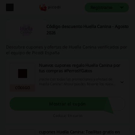
Registrarse
Código descuento Huella Canina - Agosto
2026
Descubre cupones y ofertas de Huella Canina verificados por
el equipo de Picodi España
Nuevos cupones regalo Huella Canina por
tus compras #PerrosYGatos
¡Hazte con todas las promociones y ofertas de
Huella Canina! Ahora puedes llevarte los nuevos
CÓDIGO
códigos promocionales para tener tus regalos.
Realiza tus compras superiores a los valores
marcados para cada código y podrás disfrutar
de los regalos para perros y gatos. ¡Solo de la
Mostrar el cupón
mano de Huella Canina!
Caduca: En curso
cupones Huella Canina: Toallitas gratis en