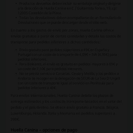
Productos devueltos deben incluir su embalaje original y dirigirse
a la dirección de Huella Canina en C / Guitarrista Fortea, 19, cp:
12005 Castellón de la Plana.
Todas las devoluciones deben acompañarse de un Formulario de
Devoluciones que se puede descargar desde el sitio web.
En cuanto a los gastos de envío por zonas, Huella Canina ofrece
envíos gratuitos a partir de ciertas cantidades y detalla los costos de
transporte para pedidos inferiores a dichas cantidades:
Envío gratuito para pedidos superiores a 49€ en España y
Portugal con un coste de transporte de 4,09€ + IVA (4,95€) para
pedidos inferiores.
Para Baleares, el envío es gratuito en pedidos mayores a 69€ y
un coste de 7,50€ para pedidos menores.
No se presta servicio a Canarias, Ceuta y Melilla, y los pedidos a
Andorra se recogen en la delegación de SEUR de La Seu D'Urgell
con un coste de transporte igual al servicio en Península para
pedidos inferiores a 49€.
Para envíos internacionales, Huella Canina detalla los plazos de
entrega estimados y los costos de transporte basados en el valor del
pedido y el país destino. Se ofrece envío gratuito a Francia, Bélgica,
Luxemburgo, Holanda, Italia y Alemania en pedidos superiores a
200€.
Huella Canina – opciones de pago