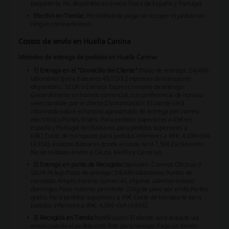
paquetería. No disponible en envíos fuera de España y Portugal.
Efectivo en Tienda:
Posibilidad de pagar al recoger el pedido sin
ningún coste adicional.
Costos de envío en Huella Canina
Métodos de entrega de pedidos en Huella Canina:
1) Entrega en el "Domicilio del Cliente":
Plazo de entrega:
24/48h
laborables (para Baleares 48/72h).
Empresas de transporte
disponibles:
SEUR o Correos Express.
Horario de entrega:
Generalmente en horario comercial, con preferencia de horario
seleccionable por el cliente.
Comunicación:
El cliente será
informado sobre el horario aproximado de entrega por correo
electrónico.
Portes Gratis:
Para pedidos superiores a 49€ en
España y Portugal (en Baleares para pedidos superiores a
69€).
Coste de transporte para pedidos inferiores a 49€:
4,09€+IVA
(4,95€), excepto Baleares donde el coste será 7,50€.
Exclusiones:
No se realizan envíos a Ceuta, Melilla y Canarias.
2) Entrega en punto de Recogida:
Opciones:
Correos Oficinas ó
SEUR Pickup.
Plazo de entrega:
24/48h laborables.
Puntos de
recogida:
Amplio horario comercial, algunos abiertos incluso
domingos.
Peso máximo permitido:
20kg de peso por envío.
Portes
gratis:
Para pedidos superiores a 49€.
Coste de transporte para
pedidos inferiores a 49€:
4,09€+IVA (4,95€).
3) Recogida en Tienda:
Notificación:
El cliente será avisado vía
email cuando el pedido esté listo para recoger.
Pago en tienda: