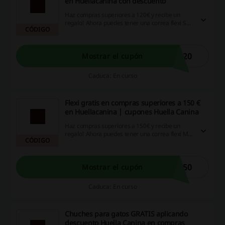
en Huellacanina con descuento
Haz compras superiores a 120€ y recibe un
regalo! Ahora puedes tener una correa flexi S
CÓDIGO
con descuento! ¿Te lo piensas perder?
120
Mostrar el cupón
Caduca: En curso
Flexi gratis en compras superiores a 150 €
en Huellacanina | cupones Huella Canina
Haz compras superiores a 150€ y recibe un
regalo! Ahora puedes tener una correa flexi M
CÓDIGO
con cupones Huella Canina! ¡Ve la oferta ahora!
150
Mostrar el cupón
Caduca: En curso
Chuches para gatos GRATIS aplicando
descuento Huella Canina en compras