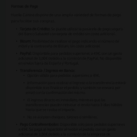
Formas de Pago
Huella Canina dispone de una amplia variedad de formas de pago
para facilitar sus compras.
Tarjeta de Crédito:
Se puede utilizar la pasarela de pago seguro
del Banco Sabadell con tarjeta de crédito sin coste adicional.
Bizum:
Posibilidad de realizar el pago indicando el número de
móvil y la contraseña de Bizum, sin coste adicional.
PayPal:
Disponible para pedidos superiores a 49€, con un gasto
adicional de 3,00€ debido a la comisión de PayPal. No disponible
en envíos fuera de España y Portugal.
Transferencia / Ingreso en Banco:
Opción válida para pedidos superiores a 49€.
Información para realizar el ingreso o la transferencia estará
disponible tras finalizar el pedido, y también se enviará por
email con la confirmación del mismo.
El ingreso directo es inmediato, mientras que las
transferencias pueden retrasar el envío hasta 3 días hábiles
hasta que se reciba el importe.
No se aceptan cheques, talones o similares.
Pago ContraReembolso:
Disponible solo para pedidos superiores
a 49€. Se paga al repartidor al recibir el pedido, con un gasto
adicional de 3,50€ debido a la comisión de la empresa de