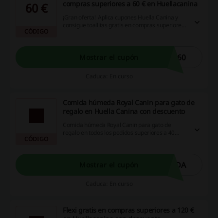
compras superiores a 60 € en Huellacanina
60 €
¡Gran oferta! Aplica cupones Huella Canina y
consigue toallitas gratis en compras superiores
CÓDIGO
a 60 € en Huellacanina. ¡Aprovéchalo!
S60
Mostrar el cupón
Caduca: En curso
Comida húmeda Royal Canin para gato de
regalo en Huella Canina con descuento
Comida húmeda Royal Canin para gato de
regalo en todos los pedidos superiores a 40
CÓDIGO
euro. Introduzca este descuento durante las
compras. ¡Dale!
IDA
Mostrar el cupón
Caduca: En curso
Flexi gratis en compras superiores a 120 €