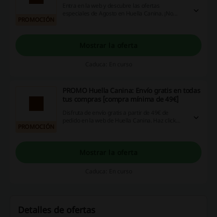
Entra en la web y descubre las ofertas
especiales de Agosto en Huella Canina. ¡No
PROMOCIÓN
esperes más, haz clic y aprovecha la
oportunidad ya!
Mostrar la oferta
Caduca: En curso
PROMO Huella Canina: Envío gratis en todas
tus compras [compra mínima de 49€]
Disfruta de envío gratis a partir de 49€ de
pedido en la web de Huella Canina. Haz click
PROMOCIÓN
para entrar comenzar tus compras. Encuentra
las mejores ofertas y descuentos en Huella
Canina.
Mostrar la oferta
Caduca: En curso
Detalles de ofertas