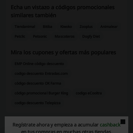
Echa un vistazo a códigos promocionales
similares también
Tiendanimal
Bitiba
Kiwoko
Zooplus
Animalear
Petclic
Petsonic
Mascoteros
Dogfy Diet
Mira los cupones y ofertas más populares
EMP Online código descuento
codigo descuento Entradas.com
código descuento OK Farma
código promocional Burger King
codigo eCooltra
codigo descuento Telepizza
Regístrate ahora y empieza a acumular
cashback
Más sobre Huella Canina:
en tus compras en muchas otras tiendas.