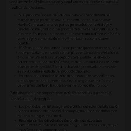
establecen los siguientes casos y condiciones en los que se pueden
realizar devoluciones:
Si el producto llegase defectuoso, roto o dañado durante el
transporte, se puede devolver junto con todos sus accesorios.
Huella Canina asumirá los gastos generados por la entrega y
devolución del producto. Se procederá a un reenvío gratuito para
el cliente. Es importante notificar cualquier anomalía en el albarán
de entrega y comunicarlo a
info@huellacanina.com
lo antes
posible.
El cliente puede desistir de la compra si el producto no se ajusta a
sus expectativas, contando con un plazo máximo de devolución de
14 días naturales tras su recepción. Si el pedido fue enviado
correctamente por Huella Canina, el cliente asumirá los costos de
transporte del pedido. El reembolso será procesado una vez que
se comprueba el estado del producto devuelto.
En situaciones donde el cliente desee cancelar o modificar un
pedido que no ha sido enviado aún, sin ningún coste adicional,
deberá realizar la solicitud a través del correo electrónico.
Adicionalmente, se proporcionan detalles sobre las garantías y
cancelaciones de pedidos:
Los productos tienen una garantía contra defectos de fabricación
por dos años desde la fecha de compra, no cubriendo daños por
mal uso o desgaste habitual.
Para ejercer los derechos de devolución, es necesario
comunicarse mediante el correo
info@huellacanina.com
y seguir
las indicaciones proporcionadas.