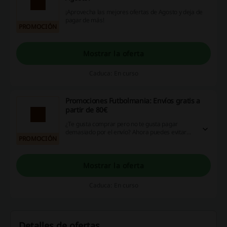
¡Aprovecha las mejores ofertas de Agosto y deja de
pagar de más!
PROMOCIÓN
Mostrar la oferta
Caduca: En curso
Promociones Futbolmania: Envíos gratis a
partir de 80€
¿Te gusta comprar pero no te gusta pagar
demasiado por el envío? Ahora puedes evitar
PROMOCIÓN
este costo... Gracias a las promociones de
Futbolmania tienes envíos gratis a partir de 80€
Mostrar la oferta
Caduca: En curso
Detalles de ofertas