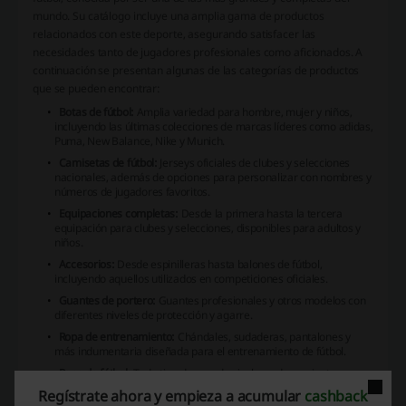
mundo. Su catálogo incluye una amplia gama de productos
relacionados con este deporte, asegurando satisfacer las
necesidades tanto de jugadores profesionales como aficionados. A
continuación se presentan algunas de las categorías de productos
que se pueden encontrar:
Botas de fútbol:
Amplia variedad para hombre, mujer y niños,
incluyendo las últimas colecciones de marcas líderes como adidas,
Puma, New Balance, Nike y Munich.
Camisetas de fútbol:
Jerseys oficiales de clubes y selecciones
nacionales, además de opciones para personalizar con nombres y
números de jugadores favoritos.
Equipaciones completas:
Desde la primera hasta la tercera
equipación para clubes y selecciones, disponibles para adultos y
niños.
Accesorios:
Desde espinilleras hasta balones de fútbol,
incluyendo aquellos utilizados en competiciones oficiales.
Guantes de portero:
Guantes profesionales y otros modelos con
diferentes niveles de protección y agarre.
Ropa de entrenamiento:
Chándales, sudaderas, pantalones y
más indumentaria diseñada para el entrenamiento de fútbol.
Ropa de fútbol:
Todo tipo de prendas incluyendo camisetas,
shorts y ropa térmica para las épocas de frío.
Regístrate ahora y empieza a acumular
cashback