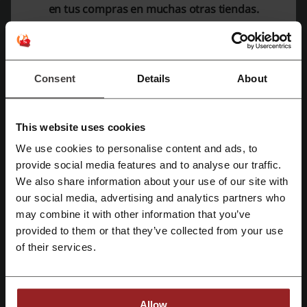
Zapatillas fútbol sala:
Calzado específico para jugar en
en tus compras en muchas otras tiendas.
superficies indoor con diversas gamas y modelos.
Trofeos y tarjetas regalo:
Detalles ideales para amantes del
fútbol o para reconocimientos en torneos y competencias.
A través de su tienda en línea, los clientes pueden explorar y adquirir
estos productos, además de beneficiarse de servicios adicionales
Consent
Details
About
como:
Suscripción a Newsletter:
Para recibir las últimas novedades,
ofertas exclusivas y noticias sobre eventos y torneos.
This website uses cookies
Programa de socios:
Ofrece precios especiales y acceso a
promociones especiales.
We use cookies to personalise content and ads, to
Acceso a una cuenta personalizada:
Los usuarios registrados
Regístrate con Facebook
provide social media features and to analyse our traffic.
pueden guardar y gestionar sus productos favoritos para una
experiencia de compra más rápida y personalizada.
We also share information about your use of our site with
our social media, advertising and analytics partners who
Con su compromiso por ofrecer lo mejor del mundo del fútbol,
Regístrate con Google
Futbolmania
se establece como un destino imprescindible para
may combine it with other information that you’ve
todos los entusiastas de este deporte.
provided to them or that they’ve collected from your use
Regístrate con el correo electrónico
of their services.
¿Cómo puede uno devolver un pedido de Futbolmania?
Política de Reclamaciones y Devoluciones
Plazo para efectuar una devolución
: Dispones de treinta (30)
Allow