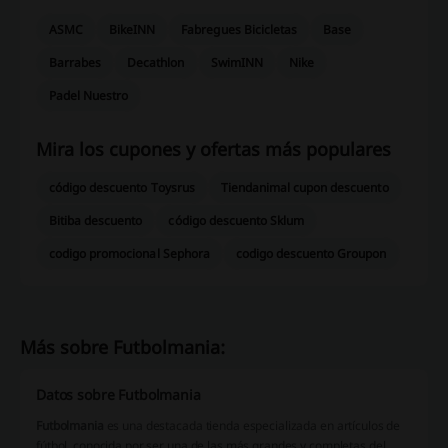
ASMC
BikeINN
Fabregues Bicicletas
Base
Barrabes
Decathlon
SwimINN
Nike
Padel Nuestro
Mira los cupones y ofertas más populares
código descuento Toysrus
Tiendanimal cupon descuento
Bitiba descuento
código descuento Sklum
codigo promocional Sephora
codigo descuento Groupon
Más sobre Futbolmania:
Datos sobre Futbolmania
Futbolmania
es una destacada tienda especializada en artículos de
fútbol, conocida por ser una de las más grandes y completas del