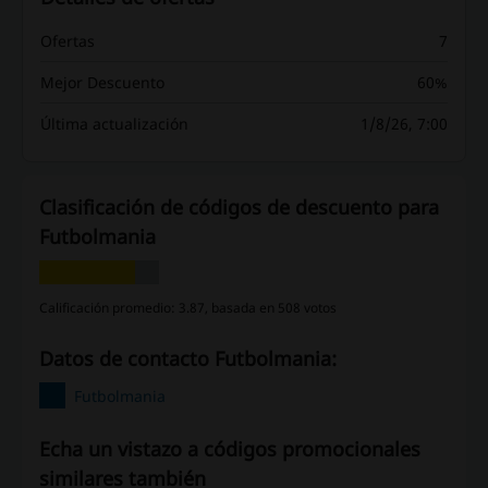
Ofertas
7
Mejor Descuento
60%
Última actualización
1/8/26, 7:00
Clasificación de códigos de descuento para
Futbolmania
Calificación promedio: 3.87, basada en 508 votos
Datos de contacto Futbolmania:
Futbolmania
Echa un vistazo a códigos promocionales
similares también