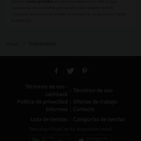
obtener
envíos gratuitos
en compras superiores a 80€, lo que
representa una excelente oportunidad para adquirir todo lo
necesario sin costos adicionales al transportar los productos hasta
tu domicilio.
Futbolmania
Picodi
Términos de uso -
Términos de uso
cashback
Política de privacidad
Ofertas de trabajo
Informes
Contacto
Lista de tiendas
Categorías de tiendas
Descarga Picodi en tu dispositivo móvil