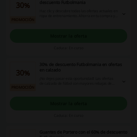
descuento Futbolmania
30%
Haz clic y descubre todas las ofertas actuales en
ropa de entrenamiento. Ahorra en tu compra y
PROMOCIÓN
disfruta de hasta un 30% de descuento
Futbolmania en productos seleccionados. ¡No te
lo pierdas!
Mostrar la oferta
Caduca: En curso
30% de descuento Futbolmania en ofertas
en calzado
30%
¡No dejes pasar esta oportunidad! Las ofertas
de calzado de fútbol con mayores rebajas de
PROMOCIÓN
precios en futbolmania. Entra para comenzar
tus compras con los mejores precios.
Mostrar la oferta
Caduca: En curso
Guantes de Portero con el 60% de descuento