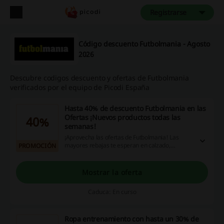
Registrarse
Código descuento Futbolmania - Agosto
2026
Descubre codigos descuento y ofertas de Futbolmania
verificados por el equipo de Picodi España
Hasta 40% de descuento Futbolmania en las
Ofertas ¡Nuevos productos todas las
40%
semanas!
¡Aprovecha las ofertas de Futbolmania! Las
mayores rebajas te esperan en calzado,
PROMOCIÓN
camisetas, espinilleras y balones de fútbol; de
todas las marcas, competiciones y equipos de
fútbol. ¡Siempre los mejores precios en
Mostrar la oferta
Futbolmania!
Caduca: En curso
Ropa entrenamiento con hasta un 30% de