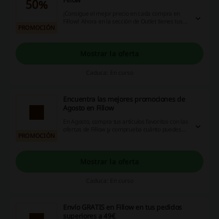
50%
¡Consigue el mejor precio en cada compra en
Fillow! Ahora en la sección de Outlet tienes tus
PROMOCIÓN
productos preferidos con hasta un 50% de
descuento.
Mostrar la oferta
Caduca: En curso
Encuentra las mejores promociones de
Agosto en Fillow
En Agosto, compra tus artículos favoritos con las
ofertas de Fillow ¡y comprueba cuánto puedes
PROMOCIÓN
ahorrar!
Mostrar la oferta
Caduca: En curso
Envío GRATIS en Fillow en tus pedidos
superiores a 49€