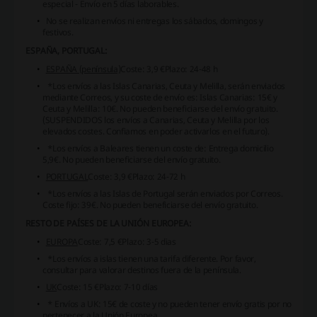
especial - Envío en 5 días laborables.
No se realizan envíos ni entregas los sábados, domingos y
festivos.
ESPAÑA, PORTUGAL:
ESPAÑA (península)
Coste:
3,9 €
Plazo:
24-48 h
*Los envíos a las Islas Canarias, Ceuta y Melilla, serán enviados
mediante Correos, y su coste de envío es: Islas Canarias: 15€ y
Ceuta y Melilla: 10€. No pueden beneficiarse del envío gratuito.
(SUSPENDIDOS los envíos a Canarias, Ceuta y Melilla por los
elevados costes. Confiamos en poder activarlos en el futuro).
*Los envíos a Baleares tienen un coste de: Entrega domicilio
5,9€. No pueden beneficiarse del envío gratuito.
PORTUGAL
Coste:
3,9 €
Plazo:
24-72 h
*Los envíos a las Islas de Portugal serán enviados por Correos.
Coste fijo: 39€. No pueden beneficiarse del envío gratuito.
RESTO DE PAÍSES DE LA UNIÓN EUROPEA:
EUROPA
Coste:
7,5 €
Plazo:
3-5 dias
*Los envíos a islas tienen una tarifa diferente. Por favor,
consultar para valorar destinos fuera de la península.
UK
Coste:
15 €
Plazo:
7-10 días
* Envíos a UK: 15€ de coste y no pueden tener envío gratis por no
pertenecer a la Unión Europea.