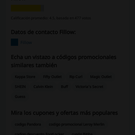
Calificación promedio: 4.5, basada en 477 votos
Datos de contacto Fillow:
Fillow
Echa un vistazo a códigos promocionales
similares también
Kappa Store
Fifty Outlet
Rip Curl
Magic Outlet
SHEIN
Calvin Klein
Buff
Victoria's Secret
Guess
Mira los cupones y ofertas más populares
codigo Pandora
codigo promocional Leroy Merlin
codigo descuento FootLocker
cupón Bitiba