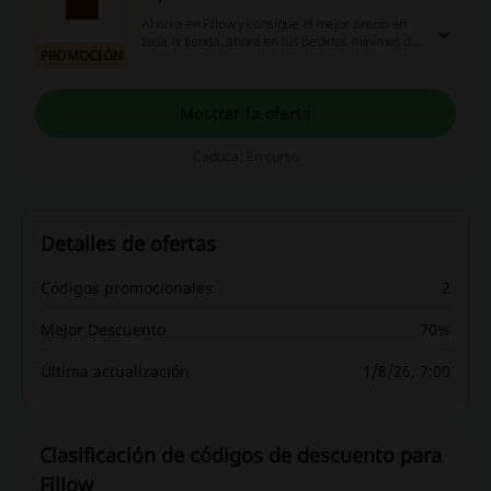
Ahorra en Fillow y consigue el mejor precio en
toda la tienda, ahora en tus pedidos mínimos de
PROMOCIÓN
49€ podrás obtener envío GRATIS ¡Entra ya!
Mostrar la oferta
Caduca: En curso
Detalles de ofertas
Códigos promocionales
2
Mejor Descuento
70%
Última actualización
1/8/26, 7:00
Clasificación de códigos de descuento para
Fillow