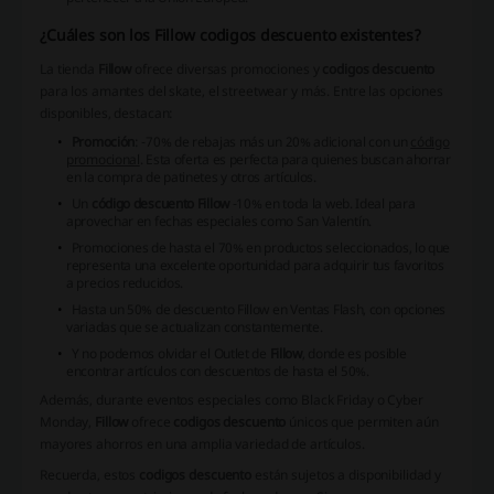
¿Cuáles son los Fillow codigos descuento existentes?
La tienda
Fillow
ofrece diversas promociones y
codigos descuento
para los amantes del skate, el streetwear y más. Entre las opciones
disponibles, destacan:
Promoción
: -70% de rebajas más un 20% adicional con un
código
promocional
. Esta oferta es perfecta para quienes buscan ahorrar
en la compra de patinetes y otros artículos.
Un
código descuento Fillow
-10% en toda la web. Ideal para
aprovechar en fechas especiales como San Valentín.
Promociones de hasta el 70% en productos seleccionados, lo que
representa una excelente oportunidad para adquirir tus favoritos
a precios reducidos.
Hasta un 50% de
descuento Fillow
en Ventas Flash, con opciones
variadas que se actualizan constantemente.
Y no podemos olvidar el Outlet de
Fillow
, donde es posible
encontrar artículos con descuentos de hasta el 50%.
Además, durante eventos especiales como Black Friday o Cyber
Monday,
Fillow
ofrece
codigos descuento
únicos que permiten aún
mayores ahorros en una amplia variedad de artículos.
Recuerda, estos
codigos descuento
están sujetos a disponibilidad y