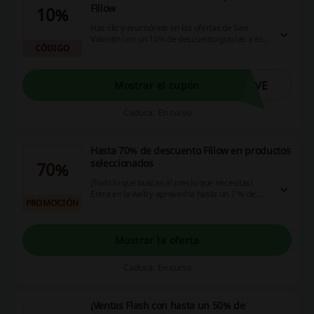
Fillow
10%
Haz clic y enamórate en las ofertas de San
Valentín con un 10% de descuento gracias a este
CÓDIGO
código promocional Fillow. ¡No te lo pierdas,
cupón válido hasta el 14 de febrero!
OVE
Mostrar el cupón
Caduca: En curso
Hasta 70% de descuento Fillow en productos
seleccionados
70%
¡Todo lo que buscas al precio que necesitas!
Entra en la web y aprovecha hasta un 7'% de
PROMOCIÓN
descuento en la tienda. ¡Dale!
Mostrar la oferta
Caduca: En curso
¡Ventas Flash con hasta un 50% de