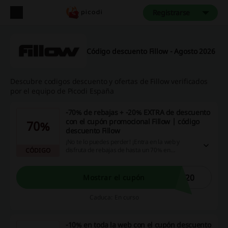
Registrarse
Código descuento Fillow - Agosto 2026
Descubre codigos descuento y ofertas de Fillow verificados
por el equipo de Picodi España
-70% de rebajas + -20% EXTRA de descuento
con el cupón promocional Fillow | código
70%
descuento Fillow
¡No te lo puedes perder! ¡Entra en la web y
disfruta de rebajas de hasta un 70% en
CÓDIGO
patinetes! ¡Aprovecha la oportunidad y ahorra
un 20% más con el código de descuento Fillow!
¡Haz clic ya!
Y20
Mostrar el cupón
Caduca: En curso
-10% en toda la web con el cupón descuento