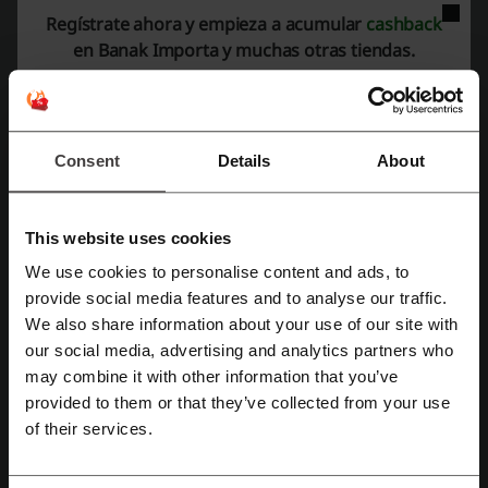
Kenay Home
Kave Home
Homy
La Tienda Home
Regístrate ahora y empieza a acumular
cashback
Conforama
Sklum
IDMarket
Miliboo
en Banak Importa y muchas otras tiendas.
PortobelloStreet
Mira los cupones y ofertas más populares
Consent
Details
About
código descuento Kinguin
codigo descuento Shop Disney
código promocional Eurostars Hotels
This website uses cookies
código descuento OUIGO
cupon descuento MediaMarkt
We use cookies to personalise content and ads, to
cupones AliExpress
Regístrate con Facebook
provide social media features and to analyse our traffic.
We also share information about your use of our site with
our social media, advertising and analytics partners who
Regístrate con Google
may combine it with other information that you’ve
Más sobre Banak:
provided to them or that they’ve collected from your use
Regístrate con el correo electrónico
of their services.
Información general sobre Banak
Muebles de madera natural y decoración | Banak Importa