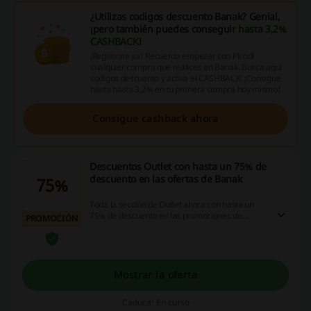
¿Utilizas codigos descuento Banak? Genial,
¡pero también puedes conseguir
hasta 3,2%
CASHBACK
!
¡Regístrate ya! Recuerda empezar con Picodi
cualquier compra que realices en Banak. Busca aquí
codigos descuento y activa el CASHBACK. ¡Consigue
hasta hasta 3,2% en tu primera compra hoy mismo!
Consigue cashback ahora
Descuentos Outlet con hasta un 75% de
descuento en las ofertas de Banak
75%
Toda la sección de Outlet ahora con hasta un
75% de descuento en las promociones de
PROMOCIÓN
temporada de Banak ¡No te lo pierdas!
Mostrar la oferta
Caduca: En curso