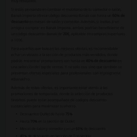
muy rebajados.
Si estás pensando en cambiar el mobiliario de tu comedor o salón,
Banak Importa ofrece código descuento Banak con hasta un
60% de
descuento
en mesas de salón y comedor. Además, si invitas a un
amigo a comprar en Banak Importa, ambos podrían beneficiarse de
un código descuento Banak de
20€
, aplicable en compras superiores
a 100€.
Para aquellos que buscan las mejores ofertas, es recomendable
echar un vistazo a la sección de productos más vendidos, donde
podrás encontrar promociones con hasta un
40% de descuento
en
una selección del top de ventas. Y no solo eso, sino que también se
presentan ofertas especiales para profesionales con el programa
#BanakPro.
Además de estas ofertas, es importante estar atento a las
promociones de temporada, donde la selección de productos
favoritos puede estar acompañada de codigos descuento
sustanciales para maximizar tu ahorro.
Descuentos Outlet de hasta
75%
Hasta
70%
en la sección de Outlet
Mesas de salón y comedor con un
60%
de descuento
40%
de descuento en sección de Top Ventas