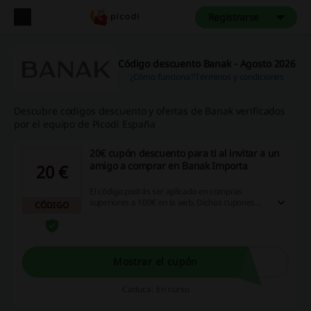
Registrarse
Código descuento Banak - Agosto 2026
¿Cómo funciona?
Términos y condiciones
Descubre codigos descuento y ofertas de Banak verificados
por el equipo de Picodi España
20€ cupón descuento para ti al invitar a un
amigo a comprar en Banak Importa
20 €
El código podrás ser aplicado en compras
superiores a 100€ en la web. Dichos cupones
CÓDIGO
serán válidos durante 30 días. Entra para
conocer todos los detalles.
Mostrar el cupón
Caduca: En curso