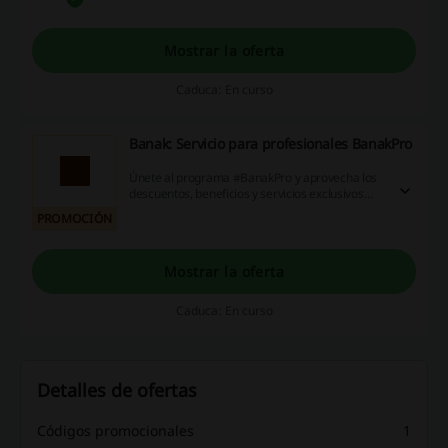
Mostrar la oferta
Caduca: En curso
Banak: Servicio para profesionales BanakPro
Únete al programa #BanakPro y aprovecha los
descuentos, beneficios y servicios exclusivos
diseñados especialmente para profesionales
PROMOCIÓN
como tú.
Mostrar la oferta
Caduca: En curso
Detalles de ofertas
Códigos promocionales
1