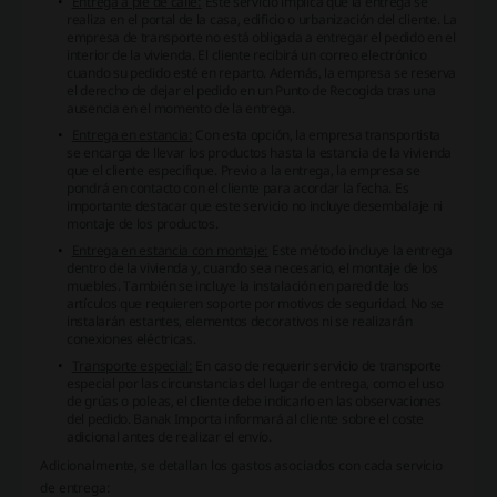
Entrega a pie de calle:
Este servicio implica que la entrega se
realiza en el portal de la casa, edificio o urbanización del cliente. La
empresa de transporte no está obligada a entregar el pedido en el
interior de la vivienda. El cliente recibirá un correo electrónico
cuando su pedido esté en reparto. Además, la empresa se reserva
el derecho de dejar el pedido en un Punto de Recogida tras una
ausencia en el momento de la entrega.
Entrega en estancia:
Con esta opción, la empresa transportista
se encarga de llevar los productos hasta la estancia de la vivienda
que el cliente especifique. Previo a la entrega, la empresa se
pondrá en contacto con el cliente para acordar la fecha. Es
importante destacar que este servicio no incluye desembalaje ni
montaje de los productos.
Entrega en estancia con montaje:
Este método incluye la entrega
dentro de la vivienda y, cuando sea necesario, el montaje de los
muebles. También se incluye la instalación en pared de los
artículos que requieren soporte por motivos de seguridad. No se
instalarán estantes, elementos decorativos ni se realizarán
conexiones eléctricas.
Transporte especial:
En caso de requerir servicio de transporte
especial por las circunstancias del lugar de entrega, como el uso
de grúas o poleas, el cliente debe indicarlo en las observaciones
del pedido. Banak Importa informará al cliente sobre el coste
adicional antes de realizar el envío.
Adicionalmente, se detallan los gastos asociados con cada servicio
de entrega: