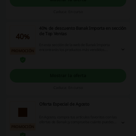
Caduca: En curso
40% de descuento Banak Importa en sección
de Top Ventas
40%
En esta sección de la web de Banak Importa
encontrarás los productos más vendidos.
PROMOCIÓN
Además podrás disfrutar de hasta un 40% de
ahorro en modelos seleccionados.
Mostrar la oferta
Caduca: En curso
Oferta Especial de Agosto
En Agosto, compra tus artículos favoritos con las
ofertas de Banak ¡y comprueba cuánto puedes
PROMOCIÓN
ahorrar!