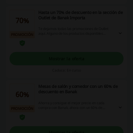
Hasta un 70% de descuento en la sección de
Outlet de Banak Importa
70%
Te dejamos todas las promociones de Outlet
aquí. Alguno de los productos disponibles
PROMOCIÓN
cuentan con la opción de envío express. ¡Ahorra
como nunca antes en Banak Importa!
Mostrar la oferta
Caduca: En curso
Mesas de salón y comedor con un 60% de
descuento en Banak
60%
Ahorra y consigue el mejor precio en cada
compra con Banak, ahora con un 60% de
PROMOCIÓN
descuento en mesas de salón-comedor de
distintos tamaños y diseños ¡Entra ahora!
Mostrar la oferta