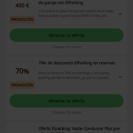
de garaje con ElParking
400 €
¡Comparte tu plaza de garaje cuando no la usas!
Ahora puedes ganar hasta 400€ al mes, sin
PROMOCIÓN
hacer ningún esfuerzo, alquilando tu plaza de
garaje. ¡Entra para aprovechar todas las
ventajas ElParking!
Mostrar la oferta
Caduca: En curso
70% de descuento ElParking en reservas
70%
Ahorra hasta un 70% en parkings y encuentra
parking donde lo necesites, ya sea en ciudad,
aeropuerto o estación con ElParking. ¡Así de
PROMOCIÓN
sencillo! Aprovecha para comenzar tu reserva.
Mostrar la oferta
Caduca: En curso
Oferta Elparking: Hazte Conductor Plus por