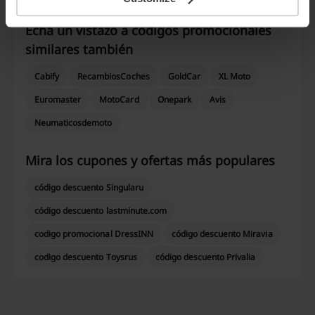
Echa un vistazo a códigos promocionales
similares también
Cabify
RecambiosCoches
GoldCar
XL Moto
Euromaster
MotoCard
Onepark
Avis
Neumaticosdemoto
Mira los cupones y ofertas más populares
código descuento Singularu
código descuento lastminute.com
codigo promocional DressINN
código descuento Miravia
codigo descuento Toysrus
código descuento Privalia