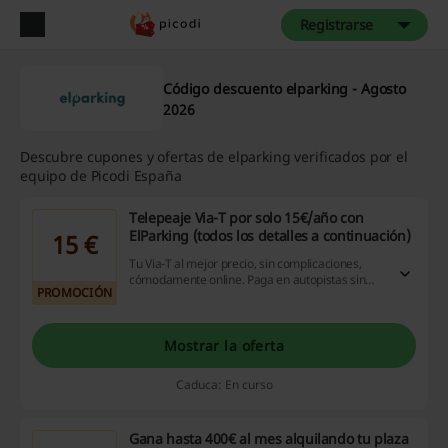
Registrarse
Código descuento elparking - Agosto
2026
Descubre cupones y ofertas de elparking verificados por el
equipo de Picodi España
Telepeaje Via-T por solo 15€/año con
ElParking (todos los detalles a continuación)
15 €
Tu Via-T al mejor precio, sin complicaciones,
cómodamente online. Paga en autopistas sin
PROMOCIÓN
detenerte y obtén descuentos en peajes y
parkings en España. Haz click para conocer
todos los detalles y conseguir tu suscripción
anual por solo 15€ al mes. ¡Solo de la mano de
Mostrar la oferta
ElParking!
Caduca: En curso
Gana hasta 400€ al mes alquilando tu plaza