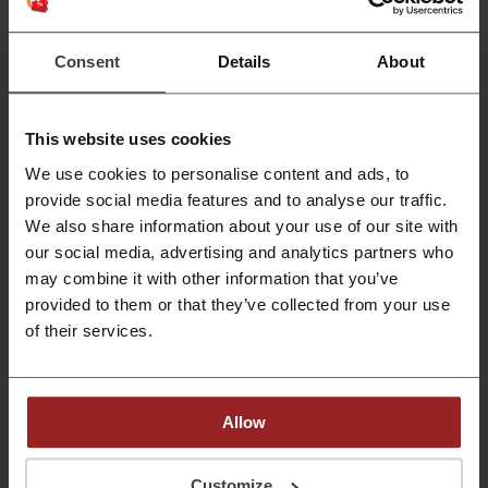
Detalles de ofertas
Ofertas
5
Consent
Details
About
Mejor Descuento
70%
Última actualización
1/8/26, 7:00
This website uses cookies
We use cookies to personalise content and ads, to
provide social media features and to analyse our traffic.
Clasificación de códigos de descuento para
We also share information about your use of our site with
elparking
our social media, advertising and analytics partners who
may combine it with other information that you’ve
provided to them or that they’ve collected from your use
Calificación promedio: 4.51, basada en 159 votos
of their services.
Datos de contacto elparking:
C/ Albacete, 3 1ª planta, Edif. Mizar 28027 Madrid
Allow
Mostrar email
elparking
Customize