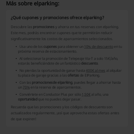
Más sobre elparking:
¿Qué cupones y promociones ofrece elparking?
Descubre las
promociones
y ahorra en tus reservas con elparking.
Este mes, podrás encontrar
cupones
que te permitirán reducir
significativamente los costos de aparcamientos seleccionados.
Usa uno de los
cupones
para obtener un
10% de descuento
en tu
próxima reserva de estacionamiento.
Al seleccionar la promoción de Telepeaje Via-T a solo 15€/año,
estarás beneficiándote de un fantástico
descuento
.
No pierdas la oportunidad de ganar hasta
400€ al mes
al alquilar
tu plaza de garaje gracias a las
ofertas
de ElParking.
Con las
promocionesde elparking
, puedes llegar a ahorrar hasta
un
70%
en la reserva de aparcamientos.
Conviértete en Conductor Plus por sólo
1,50€
al año, una
oportunidad
que no puedes dejar pasar.
Recuerda que las
promociones
y los códigos de descuento son
actualizados regularmente, ¡así que aprovecha estas ofertas antes
de que expiren!