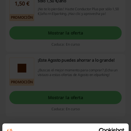
sólo 1,50 €/año
1,50 €
¡No te lo pierdas! Hazte Conductor Plus por sólo 1,50
€/año rn Elparking. ¡Haz clic y aprovecha ya!
PROMOCIÓN
Mostrar la oferta
Caduca: En curso
¡Este Agosto puedes ahorrar a lo grande!
¿Buscas el mejor momento para comprar? ¡Echa un
vistazo a estas ofertas de Agosto en elparking!
PROMOCIÓN
Mostrar la oferta
Caduca: En curso