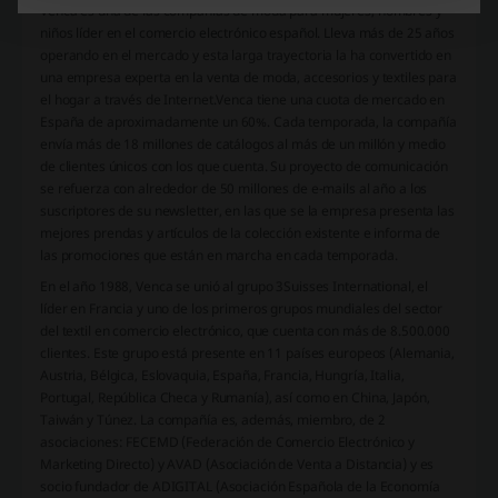
Venca es una de las compañías de moda para mujeres, hombres y
niños líder en el comercio electrónico español. Lleva más de 25 años
operando en el mercado y esta larga trayectoria la ha convertido en
una empresa experta en la venta de moda, accesorios y textiles para
el hogar a través de Internet.
Venca tiene una cuota de mercado en
España de aproximadamente un 60%. Cada temporada, la compañía
envía más de 18 millones de catálogos al más de un millón y medio
de clientes únicos con los que cuenta. Su proyecto de comunicación
se refuerza con alrededor de 50 millones de e-mails al año a los
suscriptores de su newsletter, en las que se la empresa presenta las
mejores prendas y artículos de la colección existente e informa de
las promociones que están en marcha en cada temporada.
En el año 1988, Venca se unió al grupo 3Suisses International, el
líder en Francia y uno de los primeros grupos mundiales del sector
del textil en comercio electrónico, que cuenta con más de 8.500.000
clientes. Este grupo está presente en 11 países europeos (Alemania,
Austria, Bélgica, Eslovaquia, España, Francia, Hungría, Italia,
Portugal, República Checa y Rumanía), así como en China, Japón,
Taiwán y Túnez. La compañía es, además, miembro, de 2
asociaciones: FECEMD (Federación de Comercio Electrónico y
Marketing Directo) y AVAD (Asociación de Venta a Distancia) y es
socio fundador de ADIGITAL (Asociación Española de la Economía