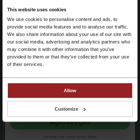
promociones, ofertas y descuentos Venca más recientes, así que
todos los días puedes disfrutar de los precios inmejorables. ¿Cómo
This website uses cookies
disfrutar de promociones y códigos Venca? Es muy sencillo,
We use cookies to personalise content and ads, to
simplemente elige uno que te guste más y haz click en el botón. Si es
Regístrate con Facebook
provide social media features and to analyse our traffic.
un código, cópialo y pega a la hora de efectuar tu compra. Si es una
promoción, no tienes que hacer nada más que pinchar el botón y
We also share information about your use of our site with
disfrutar de grandes descuentos Venca.
our social media, advertising and analytics partners who
Regístrate con Google
may combine it with other information that you’ve
provided to them or that they’ve collected from your use
Regístrate con el correo electrónico
of their services.
Allow
Al registrarse, confirma haber leído y aceptado "
Términos y condiciones
" y la
"
Política de privacidad.
"
Customize
Regístrate y gana
Sobre la empresa Venca
¿Ya tienes una cuenta Picodi?
Entrar