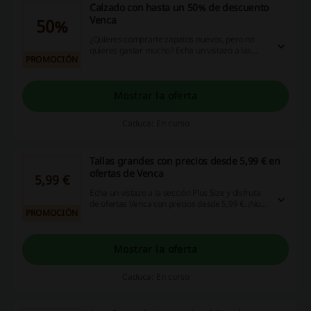
Calzado con hasta un 50% de descuento
Venca
50%
¿Quieres comprarte zapatos nuevos, pero no
quieres gastar mucho? Echa un vistazo a las
PROMOCIÓN
ofertas en la tienda y disfruta de hasta un 50%
de descuento Venca en productos
seleccionados. ¡Compra calzado para toda la
familia a un precio más bajo, haz clic!
Mostrar la oferta
Caduca: En curso
Tallas grandes con precios desde 5,99 € en
ofertas de Venca
5,99 €
Echa un vistazo a la sección Plus Size y disfruta
de ofertas Venca con precios desde 5,99 €. ¡No
PROMOCIÓN
esperes más, entra ya en la web y aprovecha la
oportunidad!
Mostrar la oferta
Caduca: En curso