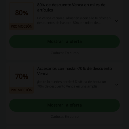
80% de descuento Venca en miles de
artículos
80%
En Venca vacían el almacén y con ello te ofrecen
descuentos de hasta el 80% en miles de
PROMOCIÓN
productos. Entra para ahorrar de la mano de
Venca. ¡No te arrepentirás!
Mostrar la oferta
Caduca: En curso
Accesorios con hasta -70% de descuento
Venca
70%
¡No te lo puedes perder! Disfruta de hasta un
70% de descuento Venca en una amplia
PROMOCIÓN
selección de productos en Accesorios. Compra
bolsos, broches, pañuelos y más a un precio
más bajo. ¡Haz clic!
Mostrar la oferta
Caduca: En curso