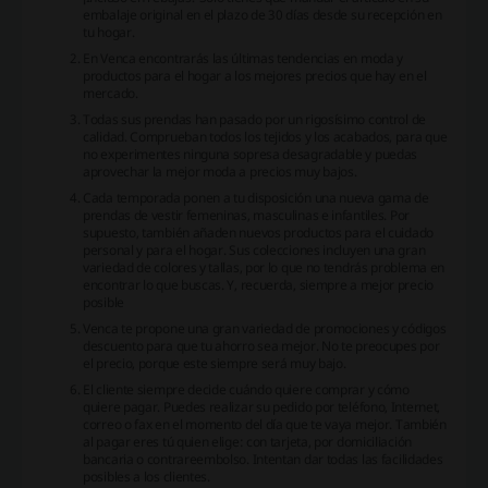
embalaje original en el plazo de 30 días desde su recepción en
tu hogar.
En Venca encontrarás las últimas tendencias en moda y
productos para el hogar a los mejores precios que hay en el
mercado.
Todas sus prendas han pasado por un rigosísimo control de
calidad. Comprueban todos los tejidos y los acabados, para que
no experimentes ninguna sopresa desagradable y puedas
aprovechar la mejor moda a precios muy bajos.
Cada temporada ponen a tu disposición una nueva gama de
prendas de vestir femeninas, masculinas e infantiles. Por
supuesto, también añaden nuevos productos para el cuidado
personal y para el hogar. Sus colecciones incluyen una gran
variedad de colores y tallas, por lo que no tendrás problema en
encontrar lo que buscas. Y, recuerda, siempre a mejor precio
posible
Venca te propone una gran variedad de promociones y códigos
descuento para que tu ahorro sea mejor. No te preocupes por
el precio, porque este siempre será muy bajo.
El cliente siempre decide cuándo quiere comprar y cómo
quiere pagar. Puedes realizar su pedido por teléfono, Internet,
correo o fax en el momento del día que te vaya mejor. También
al pagar eres tú quien elige: con tarjeta, por domiciliación
bancaria o contrareembolso. Intentan dar todas las facilidades
posibles a los clientes.