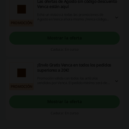
Las ofertas de Agosto sin código descuento
Venca están aquí
Echa un vistazo a todas las promociones de
Agosto en Venca ahora mismo. ¡Venca código
PROMOCIÓN
descuento no es necesario!
Mostrar la oferta
Caduca: En curso
¡Envío Gratis Venca en todos los pedidos
superiores a 20€!
Promoción válida con todos los artículos
vendidos por Venca. El pedido mínimo será de
PROMOCIÓN
solo 20€ ¡y así te ahorras los gastos de envío!
Descubre todas las promociones especiales de
la tienda online.
Mostrar la oferta
Caduca: En curso