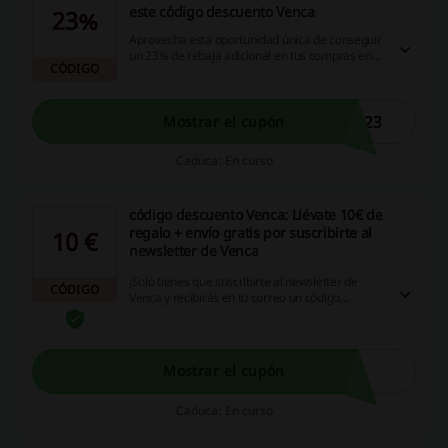
este código descuento Venca
23%
Aprovecha esta oportunidad única de conseguir
un 23% de rebaja adicional en tus compras en
CÓDIGO
Venca aplicado este código descuento Venca.
No pierdas la ocasión de obtener más por
menos.
S23
Mostrar el cupón
Caduca: En curso
código descuento Venca: Llévate 10€ de
regalo + envío gratis por suscribirte al
10 €
newsletter de Venca
¡Solo tienes que suscribirte al newsletter de
CÓDIGO
Venca y recibirás en tu correo un código
descuento de 10€! No esperes ni un segundo
más y comienza tus compras en la web. Además
tienes gastos de envío gratis para todos los
nuevos inscritos a la newsletter de Venca
Mostrar el cupón
(mínimo 30€). ¡No te pierdas las promociones
especiales!
Caduca: En curso