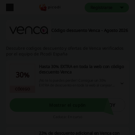
Registrarse
Código descuento Venca - Agosto 2026
Descubre codigos descuento y ofertas de Venca verificados
por el equipo de Picodi España
Hasta 30% EXTRA en toda la web con código
descuento Venca
30%
¡No te lo puedes perder! Consigue un 30%
EXTRA de descuento en toda la web al canjear
CÓDIGO
este código descuento Venca antes de finalizar
el pago. Código válido hasta la medianoche.
¡Date prisa, entra ahora!
HOY
Mostrar el cupón
Caduca: En curso
23% de descuento adicional en Venca con