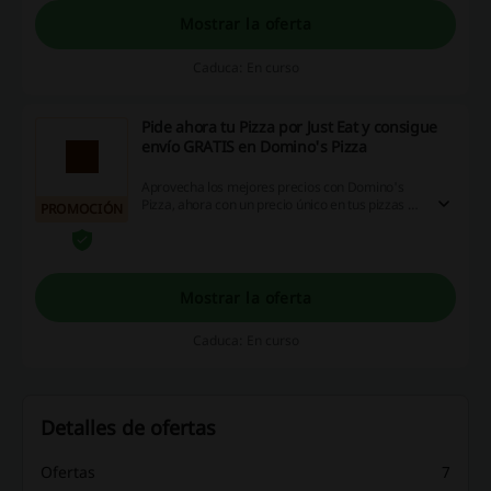
Mostrar la oferta
Caduca: En curso
Pide ahora tu Pizza por Just Eat y consigue
envío GRATIS en Domino's Pizza
Aprovecha los mejores precios con Domino's
Pizza, ahora con un precio único en tus pizzas +
PROMOCIÓN
envío GRATIS con Uber Eats ¡pide y relajate
esperando tu pizza!
Mostrar la oferta
Caduca: En curso
Detalles de ofertas
Ofertas
7