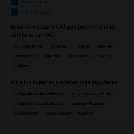
Mostrar email
Domino's Pizza
Echa un vistazo a códigos promocionales
similares también
La tienda de vino
DegustaBox
Lekue
Pizza Hut
Vinoselección
Naturitas
McDonald's
Tassimo
Telepizza
Mira los cupones y ofertas más populares
codigo descuento La Redoute
codigo descuento Druni
código promocional Europcar
cupones AliExpress
cupon Worten
cupon descuento Maquillalia