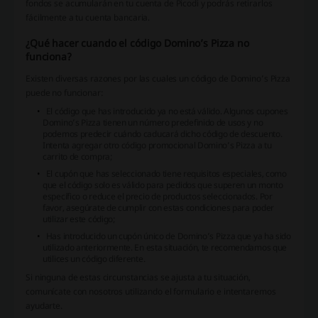
fondos se acumularán en tu cuenta de Picodi y podrás retirarlos
fácilmente a tu cuenta bancaria.
¿Qué hacer cuando el código Domino’s Pizza no
funciona?
Existen diversas razones por las cuales un código de Domino’s Pizza
puede no funcionar:
El código que has introducido ya no está válido. Algunos cupones
Domino’s Pizza tienen un número predefinido de usos y no
podemos predecir cuándo caducará dicho código de descuento.
Intenta agregar otro código promocional Domino’s Pizza a tu
carrito de compra;
El cupón que has seleccionado tiene requisitos especiales, como
que el código solo es válido para pedidos que superen un monto
específico o reduce el precio de productos seleccionados. Por
favor, asegúrate de cumplir con estas condiciones para poder
utilizar este código;
Has introducido un cupón único de Domino’s Pizza que ya ha sido
utilizado anteriormente. En esta situación, te recomendamos que
utilices un código diferente.
Si ninguna de estas circunstancias se ajusta a tu situación,
comunícate con nosotros utilizando el formulario e intentaremos
ayudarte.