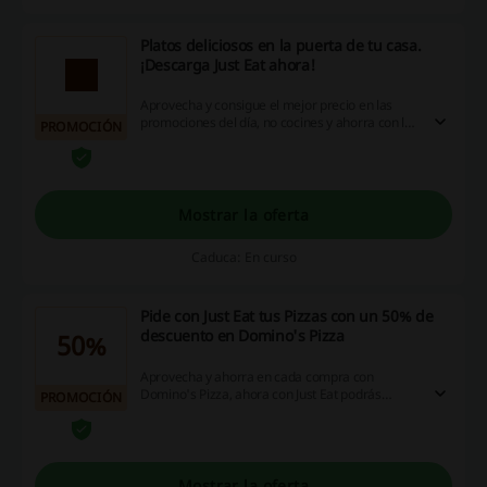
Platos deliciosos en la puerta de tu casa.
¡Descarga Just Eat ahora!
Aprovecha y consigue el mejor precio en las
promociones del día, no cocines y ahorra con los
PROMOCIÓN
platos deliciosos entregados rápidamente.
¡Descarga Just Eat ahora y empieza a ahorrar en
cada pedido!
Mostrar la oferta
Caduca: En curso
Pide con Just Eat tus Pizzas con un 50% de
descuento en Domino's Pizza
50%
Aprovecha y ahorra en cada compra con
Domino's Pizza, ahora con Just Eat podrás
PROMOCIÓN
conseguir tu pizza preferida con un 50% de
descuento ¡Entra ya!
Mostrar la oferta