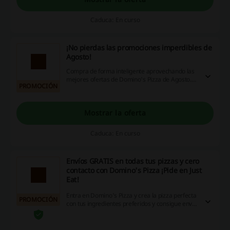
Caduca: En curso
¡No pierdas las promociones imperdibles de
Agosto!
Compra de forma inteligente aprovechando las
mejores ofertas de Domino's Pizza de Agosto.
PROMOCIÓN
¿A qué esperas? ¡Entra ya!
Mostrar la oferta
Caduca: En curso
Envíos GRATIS en todas tus pizzas y cero
contacto con Domino's Pizza ¡Pide en Just
Eat!
Entra en Domino's Pizza y crea la pizza perfecta
PROMOCIÓN
con tus ingredientes preferidos y consigue envío
GRATIS con cero contacto con el repartidor
¡Entra y elige la mejor pizza!