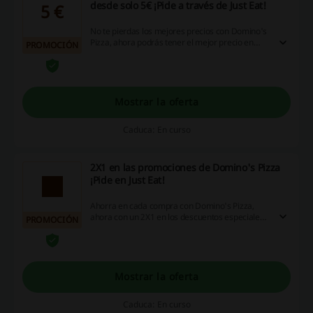
desde solo 5€ ¡Pide a través de Just Eat!
5 €
No te pierdas los mejores precios con Domino's
Pizza, ahora podrás tener el mejor precio en
PROMOCIÓN
decenas de pizzas desde solo 5€ ¡Entra y
aprovecha los mejores precios!
Mostrar la oferta
Caduca: En curso
2X1 en las promociones de Domino's Pizza
¡Pide en Just Eat!
Ahorra en cada compra con Domino's Pizza,
ahora con un 2X1 en los descuentos especiales
PROMOCIÓN
¡Esta vez no cocines, pide tu pizza preferida!
Mostrar la oferta
Caduca: En curso