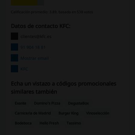
Calificación promedio: 3.89, basada en 538 votos
Datos de contacto KFC:
clientes@kfc.es
91 904 18 81
Mostrar email
KFC
Echa un vistazo a códigos promocionales
similares también
Exante
Domino's Pizza
DegustaBox
Carniceria de Madrid
Burger King
Vinoselección
Bodeboca
Hello Fresh
Tassimo