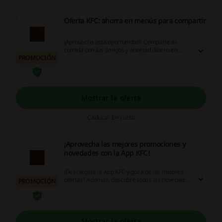
Oferta KFC: ahorra en menús para compartir
¡Aprovecha esta oportunidad! Comparte tu
comida con tus amigos y ahorrad dinero en
PROMOCIÓN
vuestro pedido. ¡Entra ya y descubre las mejores
ofertas!
Mostrar la oferta
Caduca: En curso
¡Aprovecha las mejores promociones y
novedades con la App KFC!
¡Descárgate la App KFC y goza de las mejores
ofertas! Además, descubre todas las novedades
PROMOCIÓN
de la tienda. ¡Entra ya!
Mostrar la oferta