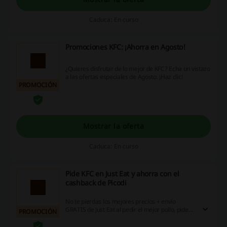
Caduca: En curso
Promociones KFC: ¡Ahorra en Agosto!
¿Quieres disfrutar de lo mejor de KFC? Echa un vistazo
a las ofertas especiales de Agosto. ¡Haz clic!
PROMOCIÓN
Mostrar la oferta
Caduca: En curso
Pide KFC en Just Eat y ahorra con el
cashback de Picodi
No te pierdas los mejores precios + envío
GRATIS de Just Eat al pedir el mejor pollo, pide
PROMOCIÓN
ahora KFC y ahorra en tus compras ¡Entra ya!