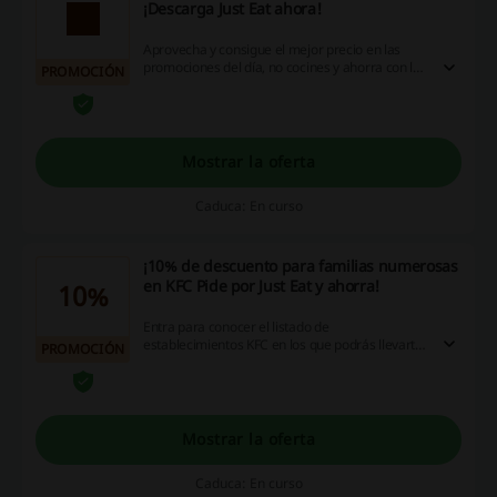
¡Descarga Just Eat ahora!
Aprovecha y consigue el mejor precio en las
promociones del día, no cocines y ahorra con los
PROMOCIÓN
platos deliciosos entregados rápidamente.
¡Descarga Just Eat ahora y empieza a ahorrar en
cada pedido!
Mostrar la oferta
Caduca: En curso
¡10% de descuento para familias numerosas
en KFC Pide por Just Eat y ahorra!
10%
Entra para conocer el listado de
establecimientos KFC en los que podrás llevarte
PROMOCIÓN
un 10% de ahorro al presentar tu carnet de
familia numerosa.
Mostrar la oferta
Caduca: En curso