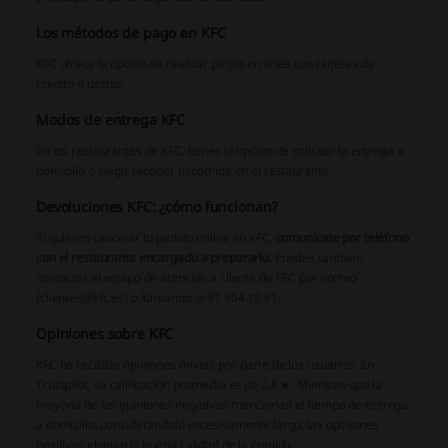
Los métodos de pago en KFC
KFC ofrece la opción de realizar pagos en línea con tarjetas de
crédito o débito.
Modos de entrega KFC
En los restaurantes de KFC, tienes la opción de solicitar la entrega a
domicilio o elegir recoger tu comida en el restaurante.
Devoluciones KFC: ¿cómo funcionan?
Si quieres cancelar tu pedido online en KFC,
comunícate por teléfono
con el restaurante encargado a prepararlo
. Puedes también
contactar al equipo de atención a cliente de KFC por correo
(clientes@kfc.es) o llamando al 91 904 18 81.
Opiniones sobre KFC
KFC ha recibido opiniones mixtas por parte de los usuarios. En
Trustpilot, su calificación promedio es de 2,8 ★. Mientras que la
mayoría de las opiniones negativas mencionan el tiempo de entrega
a domicilio, considerándolo excesivamente largo, las opiniones
positivas elogian la buena calidad de la comida.