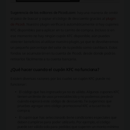
Sugerencia de los editores de Picodi.com
: hay una manera de omitir
el paso de buscar y copiar el código de descuento gracias al
plugin
de Picodi
. Nuestro plugin verificará automáticamente si hay cupones
KFC disponibles para aplicar en tu carrito de compra. Incluso si en
ese momento no hay ningún cupón KFC disponible, aún puedes
obtener beneficios al utilizar nuestro plugin, ya que te devolveremos
un pequeño porcentaje del valor de tu pedido como cashback. Estos
fondos se acumularán en tu cuenta de Picodi, desde donde podrás
retirarlos fácilmente a tu cuenta bancaria.
¿Qué hacer cuando el cupón KFC no funciona?
Existen diversas razones por las cuales un cupón KFC puede no
funcionar:
El código que has ingresado ya no es válido. Algunos cupones KFC
tienen un límite de usos preestablecido y no podemos predecir
cuándo expirará este código de descuento. Te sugerimos que
pruebes agregar otro código promocional KFC a tu carrito de
compra;
El cupón que has seleccionado tiene condiciones especiales que
deben cumplirse para poder utilizarlo. Por ejemplo, el código
puede ser válido solo para pedidos que superen un monto mínimo