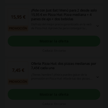
¡Pide con Just Eat! Menú para 2 desde solo
15,95 € en Pizza Hut: Pizza mediana + 4
15,95 €
panes de ajo + dos bebidas
Disfruta del mejor precio garantizado en la web
de Pizza Hut. Aprovecha para conseguir tu
PROMOCIÓN
menú para dos con Pizza mediana + 4 panes de
ajo + 2 bebidas de 33cl.
Mostrar la oferta
Caduca: En curso
Oferta Pizza Hut: dos pizzas medianas por
7,45€ cada una
7,45 €
¿Tienes hambre? ¡Ahora puedes gozar de la
promoción en Pizza Hut! Añade tus dos pizzas
PROMOCIÓN
medianas favoritas (hasta 2 ingredientes) y
llévatelas por 7,45€ cada una. Por 1€ más hazla
especialidad Greatest Hits. Pizzas Premium y
Pizzas Mitad y Mitad +1€. Personaliza tu borde
Mostrar la oferta
desde 1,5€ más. ¡Dale!
Caduca: En curso