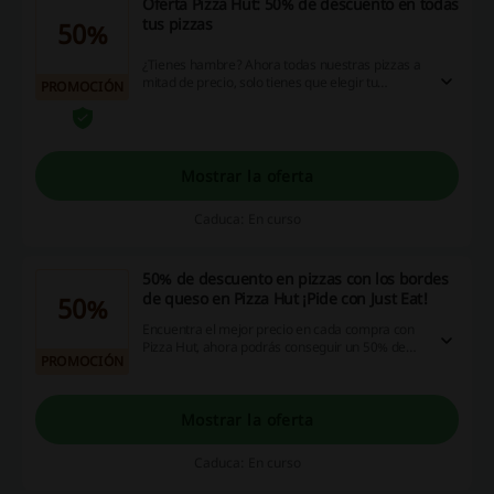
Oferta Pizza Hut: 50% de descuento en todas
tus pizzas
50%
¿Tienes hambre? Ahora todas nuestras pizzas a
mitad de precio, solo tienes que elegir tu
PROMOCIÓN
preferida y saborearla con un 50% de
descuento. ¡Solo online! ¡Dale!
Mostrar la oferta
Caduca: En curso
50% de descuento en pizzas con los bordes
de queso en Pizza Hut ¡Pide con Just Eat!
50%
Encuentra el mejor precio en cada compra con
Pizza Hut, ahora podrás conseguir un 50% de
PROMOCIÓN
descuento en tus pizzas preferidas. Pide con Just
Eat. ¡Hoy no cocines!
Mostrar la oferta
Caduca: En curso