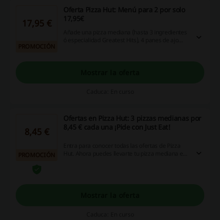
Oferta Pizza Hut: Menú para 2 por solo
17,95€
17,95 €
Añade una pizza mediana (hasta 3 ingredientes
ó especialidad Greatest Hits), 4 panes de ajo
PROMOCIÓN
supremo y fingers de queso por 17,95€. Pizzas
Premium y Pizzas Mitad y Mitad +1€.
Personaliza tu borde desde 1,5€ más. ¡No te lo
pierdas!
Mostrar la oferta
Caduca: En curso
Ofertas en Pizza Hut: 3 pizzas medianas por
8,45 € cada una ¡Pide con Just Eat!
8,45 €
Entra para conocer todas las ofertas de Pizza
Hut. Ahora puedes llevarte tu pizza mediana en
PROMOCIÓN
tu pedido online por solo 8,45 € al pedir 3
unidades. ¡No esperes más para disfrutar del
verdadero sabor!
Mostrar la oferta
Caduca: En curso