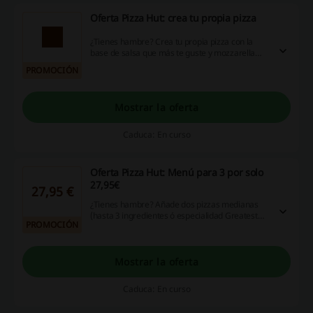
Oferta Pizza Hut: crea tu propia pizza
¿Tienes hambre? Crea tu propia pizza con la
base de salsa que más te guste y mozzarella
(hasta 4 ing.). ¡No pierdas esta oportunidad!
PROMOCIÓN
Mostrar la oferta
Caduca: En curso
Oferta Pizza Hut: Menú para 3 por solo
27,95€
27,95 €
¿Tienes hambre? Añade dos pizzas medianas
(hasta 3 ingredientes ó especialidad Greatest
PROMOCIÓN
Hits) más 6 panes de ajo supremo por 27,95€.
Pizzas Premium y Pizzas Mitad y Mitad +1€.
Personaliza tu borde desde 1,5€ más.
¡Aprovéchalo!
Mostrar la oferta
Caduca: En curso