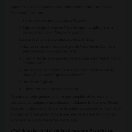
Aquí tienes una guía paso a paso sobre cómo utilizar un código
descuento Pizza Hut:
Entra en Picodi.com/es/ y busca Pizza Hut.
Elige un código descuento Pizza Hut que sea aplicable a tu
pedido y haz clic en "Mostrar el cupón".
Serás redirigido a la página web de Uber Eats.
Haz tus compras en la subpágina de Pizza Hut en Uber Eats
seleccionando lo que quieres pedir.
En el carrito de la compra encontrarás una línea "Añadir código
promocional".
Haz clic y aplica el código descuento Pizza Hut debajo de la
línea "¿Tienes un código promocional?"
Haz clic en “Aplicar”.
El descuento se aplicará a tu pedido.
Nuestro consejo
: puedes saltarte por completo el proceso de la
búsqueda de códigos promocionales instalando la extensión Picodi.
Esta comprobará automáticamente todos los cupones de Pizza Hut y
aplicará de forma automática el que más se ajuste a tu carrito. La
extensión se puede descargar desde
aquí
.
¿Qué debo hacer si el código descuento Pizza Hut no