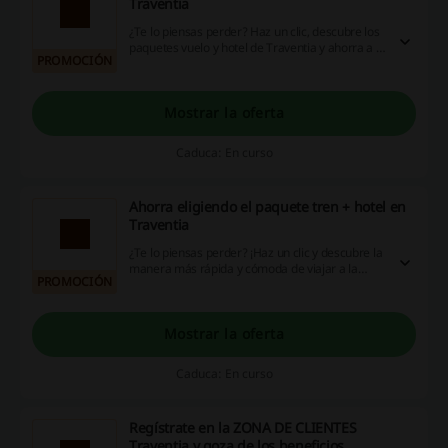
Traventia
¿Te lo piensas perder? Haz un clic, descubre los
paquetes vuelo y hotel de Traventia y ahorra a lo
PROMOCIÓN
grande. ¡Es así de simple!
Mostrar la oferta
Caduca: En curso
Ahorra eligiendo el paquete tren + hotel en
Traventia
¿Te lo piensas perder? ¡Haz un clic y descubre la
manera más rápida y cómoda de viajar a la
PROMOCIÓN
ciudad! Elige tu paquete tren y hotel de
Traventia y ahorra a lo grande. ¡Lo tienes a un
clic!
Mostrar la oferta
Caduca: En curso
Regístrate en la ZONA DE CLIENTES
Traventia y goza de los beneficios