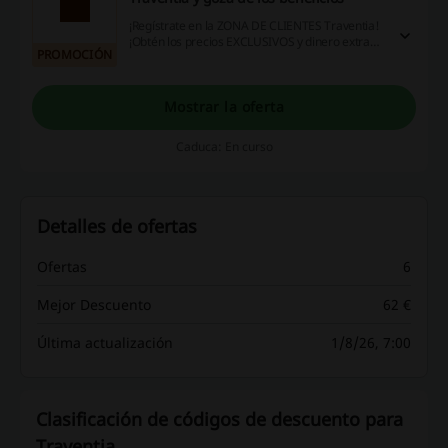
¡Regístrate en la ZONA DE CLIENTES Traventia!
¡Obtén los precios EXCLUSIVOS y dinero extra
PROMOCIÓN
para tus viajes con el Monedero de Traventia!
¡Entra!
Mostrar la oferta
Caduca: En curso
Detalles de ofertas
Ofertas
6
Mejor Descuento
62 €
Última actualización
1/8/26, 7:00
Clasificación de códigos de descuento para
Traventia