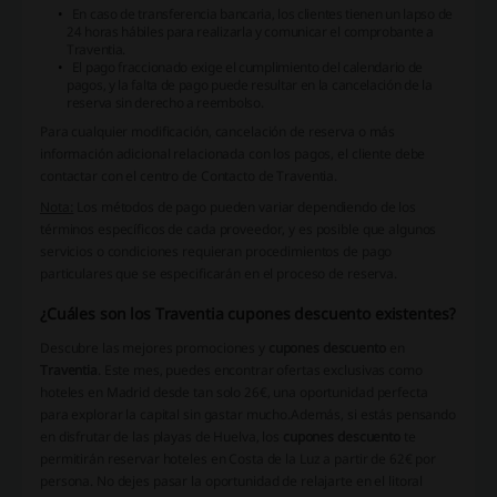
En caso de transferencia bancaria, los clientes tienen un lapso de
24 horas hábiles para realizarla y comunicar el comprobante a
Traventia.
El pago fraccionado exige el cumplimiento del calendario de
pagos, y la falta de pago puede resultar en la cancelación de la
reserva sin derecho a reembolso.
Para cualquier modificación, cancelación de reserva o más
información adicional relacionada con los pagos, el cliente debe
contactar con el centro de Contacto de Traventia.
Nota:
Los métodos de pago pueden variar dependiendo de los
términos específicos de cada proveedor, y es posible que algunos
servicios o condiciones requieran procedimientos de pago
particulares que se especificarán en el proceso de reserva.
¿Cuáles son los Traventia cupones descuento existentes?
Descubre las mejores promociones y
cupones descuento
en
Traventia
. Este mes, puedes encontrar ofertas exclusivas como
hoteles en Madrid desde tan solo 26€, una oportunidad perfecta
para explorar la capital sin gastar mucho.
Además, si estás pensando
en disfrutar de las playas de Huelva, los
cupones descuento
te
permitirán reservar hoteles en Costa de la Luz a partir de 62€ por
persona. No dejes pasar la oportunidad de relajarte en el litoral