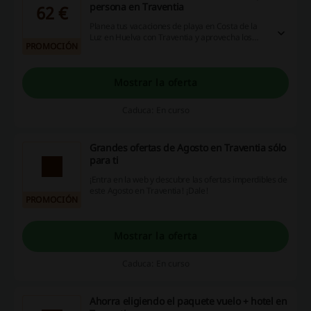
persona en Traventia
62 €
Planea tus vacaciones de playa en Costa de la
Luz en Huelva con Traventia y aprovecha los
PROMOCIÓN
precios de hoteles desde solo 62€ por persona.
¡Lo tienes a un clic!
Mostrar la oferta
Caduca: En curso
Grandes ofertas de Agosto en Traventia sólo
para ti
¡Entra en la web y descubre las ofertas imperdibles de
este Agosto en Traventia! ¡Dale!
PROMOCIÓN
Mostrar la oferta
Caduca: En curso
Ahorra eligiendo el paquete vuelo + hotel en