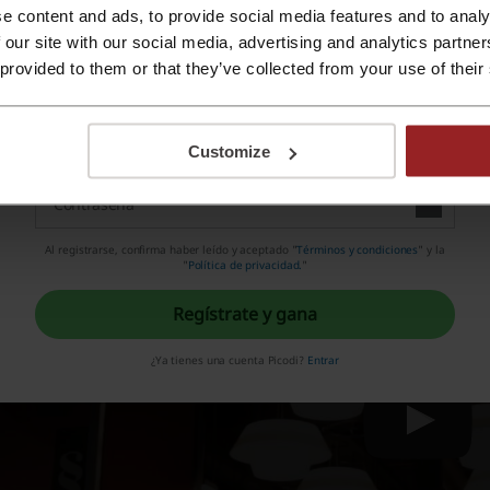
uestra un nuevo diseño llamado. Muestra - modelos únicos
e content and ads, to provide social media features and to analy
nca entró en la colección.
Regístrate con Apple ID
 our site with our social media, advertising and analytics partn
 provided to them or that they’ve collected from your use of their
Regístrate con el correo electrónico
ideo Promocional de Fifty Factory y cupones descu
Customize
Al registrarse, confirma haber leído y aceptado "
Términos y condiciones
" y la
"
Política de privacidad.
"
Regístrate y gana
¿Ya tienes una cuenta Picodi?
Entrar