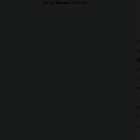
codigo descuento OUIGO
Es
m
Fi
Wo
id
pe
i
te
ah
c