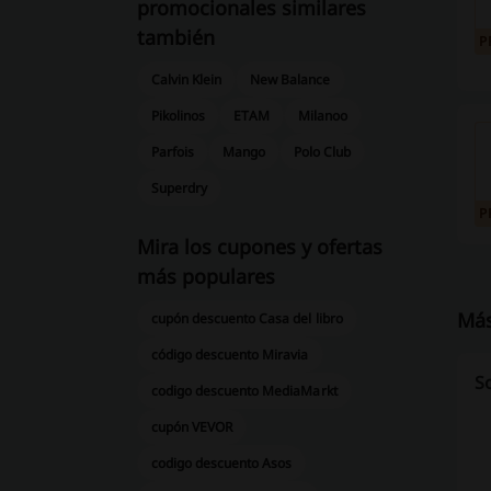
promocionales similares
también
P
Calvin Klein
New Balance
Pikolinos
ETAM
Milanoo
Parfois
Mango
Polo Club
Superdry
P
Mira los cupones y ofertas
más populares
Más
cupón descuento Casa del libro
código descuento Miravia
S
codigo descuento MediaMarkt
cupón VEVOR
codigo descuento Asos