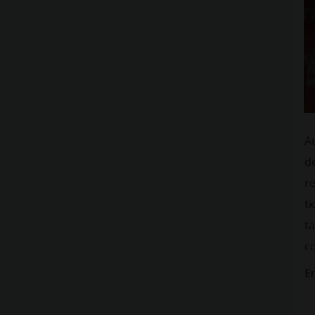
A
de
re
ti
ta
co
E