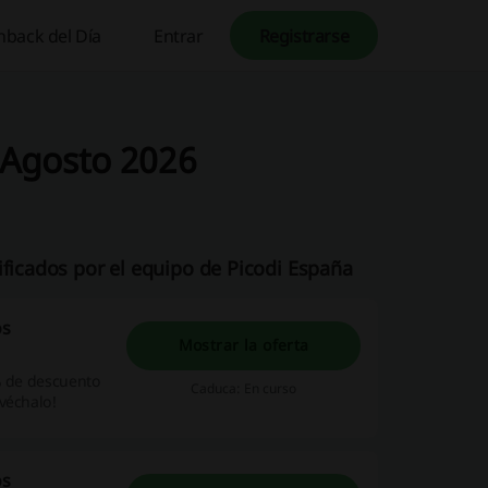
hback del Día
Entrar
Registrarse
- Agosto 2026
ificados por el equipo de Picodi España
os
Mostrar la oferta
% de descuento
Caduca: En curso
véchalo!
os