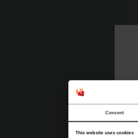
P
Consent
pr
ti
This website uses cookies