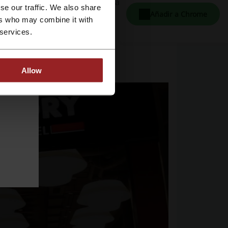
, a menudo en un solo tamaño, a menudo
se our traffic. We also share
Añadir a Chrome
ers who may combine it with
 services.
ento Fifty Factory:
Allow