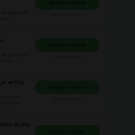
Mostrar la oferta
% de descuento
Caduca: En curso
halo!
os
Mostrar la oferta
% de descuento
Caduca: En curso
échalo!
ar en Fifty
Mostrar la oferta
uctos del
Caduca: En curso
ic y ahorra!
ertas de Fifty
Mostrar la oferta