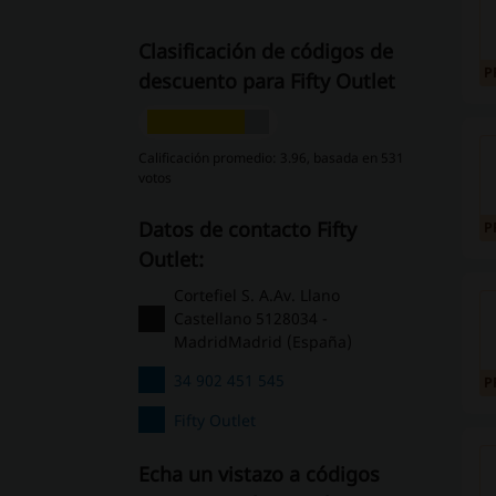
Clasificación de códigos de
P
descuento para Fifty Outlet
Calificación promedio: 3.96, basada en 531
votos
Datos de contacto Fifty
P
Outlet:
Cortefiel S. A.Av. Llano
Castellano 5128034 -
MadridMadrid (España)
34 902 451 545
P
Fifty Outlet
Echa un vistazo a códigos