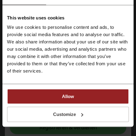
und entdecken Sie schon heute die einzigartige Welt der Spiele!
Sichern Sie sich mehr Produkte zum günstigen Preis mit den
aktuellen
MMOGA Gutschein- und Rabatt-Aktionen
. Das
This website uses cookies
Unternehmen bietet Ihnen auf seiner Webseite nicht nur
unterschiedliche Spiele, sondern auch virtuelle Güter an. Wenn Sie
We use cookies to personalise content and ads, to
kein Sonderangebot bei MMOGA verpassen möchten, dann
Mit Facebook registrieren
provide social media features and to analyse our traffic.
empfehlen wir Ihnen unseren Newsletter zu abonnieren. Sie werden
We also share information about your use of our site with
danach vollständig kostenfrei Benachrichtigungen, direkt auf Ihre E-
our social media, advertising and analytics partners who
Mail-Adresse, erhalten. Somit verpassen Sie kein MMOGA Spar-
Mit Google-Konto registrieren
Angebot mehr!
may combine it with other information that you’ve
provided to them or that they’ve collected from your use
Entdecken Sie das vielfältige MMOGA Angebot
Mit E-Mail-Adresse registrieren
of their services.
MMOGA bietet eine hohe Sortimentsbreite und –tiefe mit Spielen
aus unterschiedlichen Bereichen an. Schauen Sie sich unten an, wie
vielfältig das
MMOGA Angebot
ist.
CSGO Skins
Allow
Dota 2
Mit der Registrierung bestätigen Sie, dass Sie die
Nutzungsbedingungen
und die
EA Games
Datenschutz
gelesen und akzeptiert haben.
Customize
Game Keys
Gamecards
Registrieren & verdienen
GOG Keys