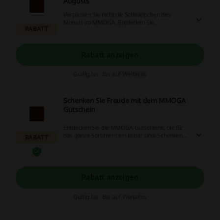
Augusts
Verpassen Sie nicht die Schnäppchen des
Monats im MMOGA. Entdecken Sie
RABATT
preisreduzierte Produkte und genießen Sie tolle
Rabatte auf Ihre Lieblingsartikel.
Rabatt anzeigen
Gültig bis: Bis auf Weiteres
Schenken Sie Freude mit dem MMOGA
Gutschein
Entdecken Sie die MMOGA Gutscheine, die für
das ganze Sortiment einlösbar sind. Schenken
RABATT
Sie jemandem Freude mit dem MMOGA
Geschenk.
Rabatt anzeigen
Gültig bis: Bis auf Weiteres