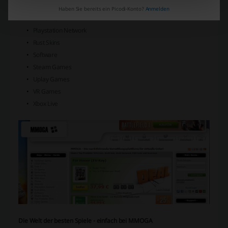
iTunes
Haben Sie bereits ein Picodi-Konto?
Anmelden
Nintendo
Playstation Network
Rust Skins
Software
Steam Games
Uplay Games
VR Games
Xbox Live
Die Welt der besten Spiele - einfach bei MMOGA