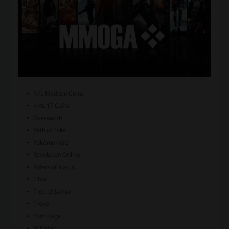
NFL Madden Coins
NHL 17 Coins
Overwatch
Path of Exile
Pokémon GO
Revelation Online
Riders of Icarus
Tibia
Tree of Savior
Trove
Twin Saga
Wildstar