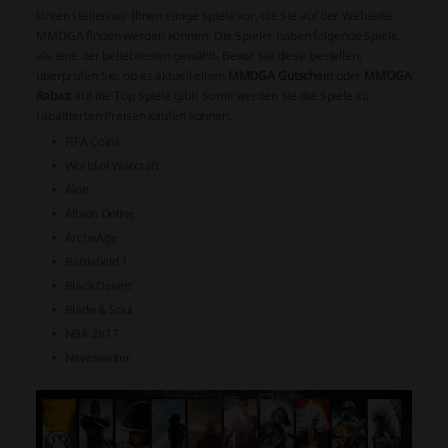
Unten stellen wir Ihnen einige Spiele vor, die Sie auf der Webseite
MMOGA finden werden können. Die Spieler haben folgende Spiele,
als eine der beliebtesten gewählt. Bevor Sie diese bestellen,
überprüfen Sie, ob es aktuell einen
MMOGA Gutschein
oder
MMOGA
Rabatt
auf die Top Spiele gibt! Somit werden Sie die Spiele zu
rabattierten Preisen kaufen können.
FIFA Coins
World of Warcraft
Aion
Albion Online
ArcheAge
Battlefield 1
Black Desert
Blade & Soul
NBA 2K17
Neverwinter