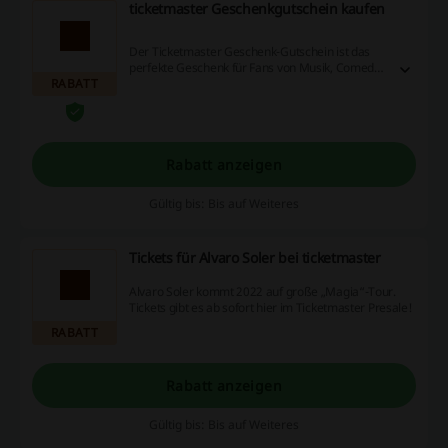
ticketmaster Geschenkgutschein kaufen
Der Ticketmaster Geschenk-Gutschein ist das
perfekte Geschenk für Fans von Musik, Comedy,
RABATT
Musicals, Theater und Sport!
Rabatt anzeigen
Gültig bis: Bis auf Weiteres
Tickets für Alvaro Soler bei ticketmaster
Alvaro Soler kommt 2022 auf große „Magia“-Tour.
Tickets gibt es ab sofort hier im Ticketmaster Presale!
RABATT
Rabatt anzeigen
Gültig bis: Bis auf Weiteres