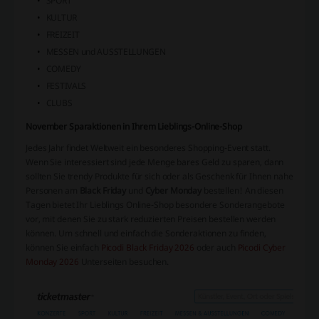
SPORT
KULTUR
FREIZEIT
MESSEN und AUSSTELLUNGEN
COMEDY
FESTIVALS
CLUBS
November Sparaktionen in Ihrem Lieblings-Online-Shop
Jedes Jahr findet Weltweit ein besonderes Shopping-Event statt.
Wenn Sie interessiert sind jede Menge bares Geld zu sparen, dann
sollten Sie trendy Produkte für sich oder als Geschenk für Ihnen nahe
Personen am
Black Friday
und
Cyber Monday
bestellen! An diesen
Tagen bietet Ihr Lieblings Online-Shop besondere Sonderangebote
vor, mit denen Sie zu stark reduzierten Preisen bestellen werden
können. Um schnell und einfach die Sonderaktionen zu finden,
können Sie einfach
Picodi Black Friday 2026
oder auch
Picodi Cyber
Monday 2026
Unterseiten besuchen.