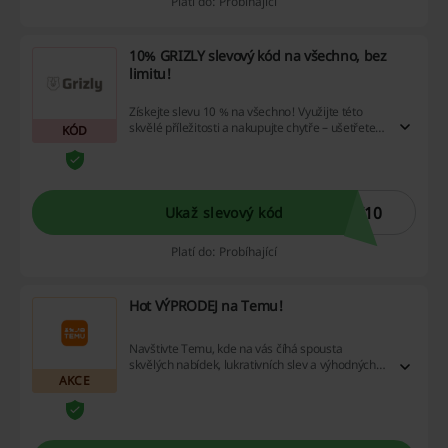
Platí do: Probíhající
10% GRIZLY slevový kód na všechno, bez
limitu!
Získejte slevu 10 % na všechno! Využijte této
skvělé příležitosti a nakupujte chytře – ušetřete
KÓD
na svých oblíbených produktech ještě dnes!
I10
Ukaž slevový kód
Platí do: Probíhající
Hot VÝPRODEJ na Temu!
Navštivte Temu, kde na vás číhá spousta
skvělých nabídek, lukrativních slev a výhodných
AKCE
cashback programů! Nenechte si ujít tuto
unikátní příležitost k úspoře - začněte nakupovat
a šetřit již dnes a využijte plně všech těchto
výhod!