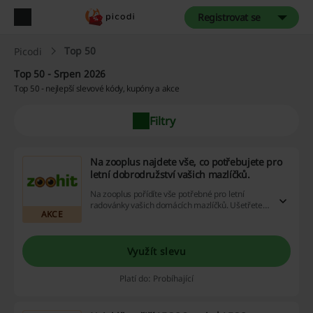
Registrovat se
Top 50
Picodi
Top 50 - Srpen 2026
Top 50 - nejlepší slevové kódy, kupóny a akce
Filtry
Na zooplus najdete vše, co potřebujete pro
letní dobrodružství vašich mazlíčků.
Na zooplus pořídíte vše potřebné pro letní
radovánky vašich domácích mazlíčků. Ušetřete
AKCE
na širokém výběru produktů pro zvířata a
dopřejte jim lepší péči.
Využít slevu
Platí do: Probíhající