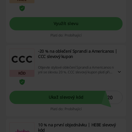
Využít slevu
Platí do: Probíhající
-20 % na oblečení Sprandi a Americanos |
CCC slevový kupon
Objevte stylové oblečení Sprandi a Americanos n
yní se slevou 20 %. CCC slevový kupon platí při
KÓD
nákupu minimálně 2 kusů.
T20
Ukaž slevový kód
Platí do: Probíhající
10 % na první objednávku | HEBE slevový
kód