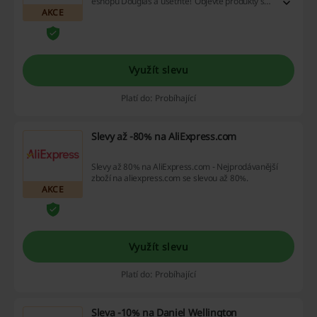
eshopu Douglas a ušetříte! Objevte produkty se
AKCE
slevou na Douglas! Výhodné slevy najdete na
podstránce Beauty Sale
Využít slevu
Platí do: Probíhající
Slevy až -80% na AliExpress.com
Slevy až 80% na AliExpress.com - Nejprodávanější
zboží na aliexpress.com se slevou až 80%.
AKCE
Využít slevu
Platí do: Probíhající
Sleva -10% na Daniel Wellington