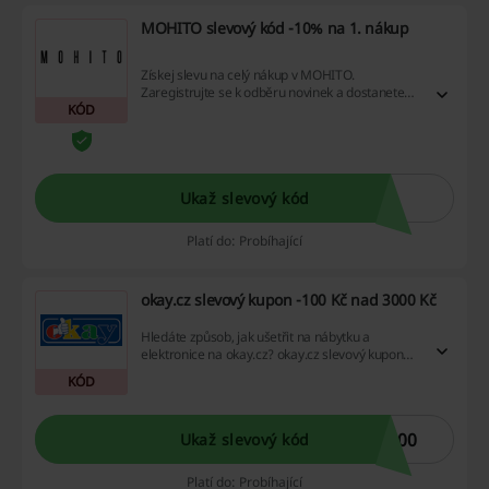
MOHITO slevový kód -10% na 1. nákup
Získej slevu na celý nákup v MOHITO.
Zaregistrujte se k odběru novinek a dostanete
KÓD
MOHITO slevový kód 10% na vše!
Ukaž slevový kód
Platí do: Probíhající
okay.cz slevový kupon -100 Kč nad 3000 Kč
Hledáte způsob, jak ušetřit na nábytku a
elektronice na okay.cz? okay.cz slevový kupon
získá atraktivní slevu! Navíc, využijte tuto
KÓD
nabídku hned teď a objevte další výhody v
podobě výhodných propagačních akcí a
cashback nabídek.
100
Ukaž slevový kód
Platí do: Probíhající