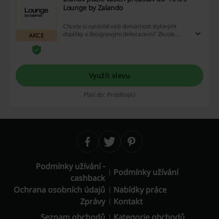
Lounge by Zalando
Chcete si vyzdobit vaši domácnost stylovými
doplňky a designovými dekoracemi? Zkuste
AKCE
Lounge by Zalando, kde jsou pravidelné akce do
-75 %. Nepotřebujete extra Lounge by Zalando
slevový kód, slevy jsou již odečteny.
Využít slevu
Platí do: Probíhající
Podmínky užívání -
Podmínky užívání
cashback
Ochrana osobních údajů
Nabídky práce
Zprávy
Kontakt
Seznam obchodů
Kategorie obchodů