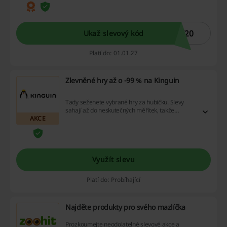
slevové nabídky se nevztahují na již zlevněné
zboží a kombinace s dalšími akcemi. Začněte
šetřit ještě dnes!
K20
Ukaž slevový kód
Platí do: 01.01.27
Zlevněné hry až o -99 % na Kinguin
Tady seženete vybrané hry za hubičku. Slevy
sahají až do neskutečných měřítek, takže
AKCE
neváhejte si jich pořídit i více!
Využít slevu
Platí do: Probíhající
Najděte produkty pro svého mazlíčka
Prozkoumejte neodolatelné slevové akce a