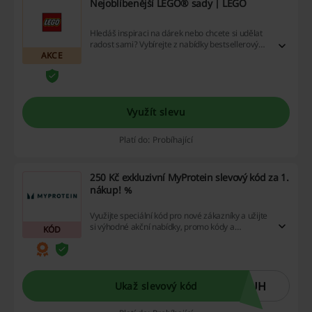
Nejoblíbenější LEGO® sady | LEGO
Hledáš inspiraci na dárek nebo chcete si udělat
radost sami? Vybírejte z nabídky bestsellerových
AKCE
sadů od LEGO, které najdete právě v této
nabídce.
Využít slevu
Platí do: Probíhající
250 Kč exkluzivní MyProtein slevový kód za 1.
nákup! %
Využijte speciální kód pro nové zákazníky a užijte
si výhodné akční nabídky, promo kódy a
KÓD
cashback, abyste ušetřili co nejvíce.
Nezapomeňte, že při nákupu nad 1200 Kč na
MyProtein získáte skvělé výhody – neváhejte a
nakupujte chytře!
7UH
Ukaž slevový kód