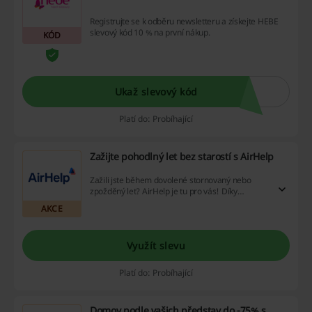
Registrujte se k odběru newsletteru a získejte HEBE
slevový kód 10 % na první nákup.
KÓD
Ukaž slevový kód
Platí do: Probíhající
Zažijte pohodlný let bez starostí s AirHelp
Zažili jste během dovolené stornovaný nebo
zpožděný let? AirHelp je tu pro vás! Díky
našemu mnohostrannému vouchéru,
AKCE
atraktivním slevám a cashback možnostem
nejenže pokryjeme vaše nepředvídané náklady,
ale také vám pomůžeme ušetřit! Nečekejte a
Využít slevu
objevte moc skutečných úspor s námi - nechte
se pohltit úsporou ještě dnes!
Platí do: Probíhající
Domov podle vašich představ do -75% s