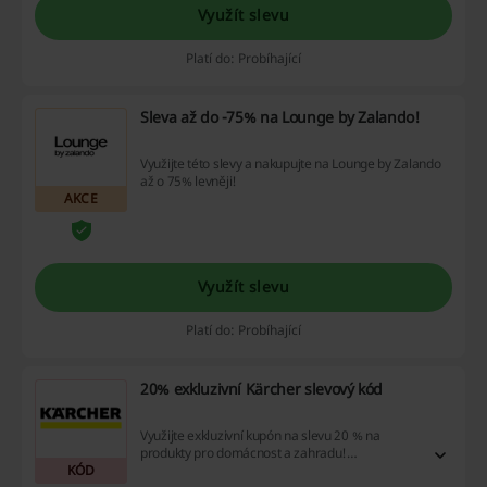
Využít slevu
Platí do: Probíhající
Sleva až do -75% na Lounge by Zalando!
Využijte této slevy a nakupujte na Lounge by Zalando
až o 75% levněji!
AKCE
Využít slevu
Platí do: Probíhající
20% exkluzivní Kärcher slevový kód
Využijte exkluzivní kupón na slevu 20 % na
produkty pro domácnost a zahradu!
KÓD
Nezmeškejte příležitost ušetřit, ale pamatujte, že