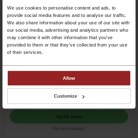
Ušetřete ve velkém výprodeji e-shopu Nefertitis.
We use cookies to personalise content and ads, to
Najdete tu zlevněné kameny, vůně a jiné šperky.
AKCE
provide social media features and to analyse our traffic.
We also share information about your use of our site with
our social media, advertising and analytics partners who
may combine it with other information that you’ve
Využít slevu
provided to them or that they’ve collected from your use
Platí do: Probíhající
of their services.
Allegro: až 100 miliónů nabídek na jednom
místě!
Allow
Allegro je správnou volbou, ať už sháníte cokoliv!
Najdete tady módu, nábytek, elektroniku, ale
AKCE
třeba i potraviny a produkty pro krásu! I tak to
Customize
ale není vše, tak si prohlédněte, co dalšího tu
můžete najít. Nízké ceny Vás mile překvapí.
Využít slevu
Platí do: Probíhající