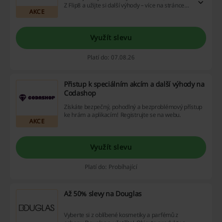
Z Flip8 a užijte si další výhody – více na stránce
AKCE
Samsungu. *Užijte si vyšší cashback na Picodi s
předobjednávkami.
Využít slevu
Platí do: 07.08.26
Přistup k speciálním akcím a další výhody na
Codashop
Získáte bezpečný, pohodlný a bezproblémový přístup
ke hrám a aplikacím! Registrujte se na webu.
AKCE
Využít slevu
Platí do: Probíhající
Až 50% slevy na Douglas
Vyberte si z oblíbené kosmetiky a parfémů z