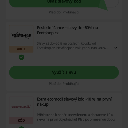
Ukaž slevový kód
Platí do: Probíhající
Poslední šance - slevy do -60% na
Footshop.cz
Slevy až do -60% na poslední kousky od
Footshop.cz. Neváhejte a zakupte si tyto kousky
AKCE
se super slevami už dnes, protože máte poslední
šanci si je zakoupit.
Využít slevu
Platí do: Probíhající
Extra ecomodi slevový kód -10 % na první
nákup
Přihlaste se k odběru newsletteru a dostanete 10%
slevu na první objednávku! Platí po omezenou dobu.
KÓD