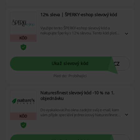
12% sleva | ŠPERKY-eshop slevový kód
Využijte tento ŠPERKY-eshop slevový kód a
nakupujte šperky s 12% slevou. Tento kód platí
KÓD
na nezlevněné zboží.
2CZ
Ukaž slevový kód
Platí do: Probíhající
Naturesfinest slevový kód -10 % na 1.
objednávku
Do vyskakovacího okna zadejte svůj e-mail, kam
vám přijde speciální jednorázový Naturesfinest
KÓD
slevový kód pro vaši první objednávku!