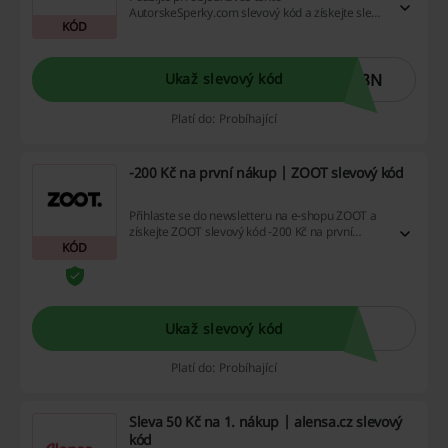
AutorskeSperky.com slevový kód a získejte slevu
KÓD
-10% na všech 3500 šperků skladem. Pozor, platí
po omezenou dobu.
I8N
Ukaž slevový kód
Platí do: Probíhající
-200 Kč na první nákup | ZOOT slevový kód
Přihlaste se do newsletteru na e-shopu ZOOT a
získejte ZOOT slevový kód -200 Kč na první
KÓD
nákup. Platí pro nákup nad 1 000 Kč.
Ukaž slevový kód
Platí do: Probíhající
Sleva 50 Kč na 1. nákup | alensa.cz slevový
kód