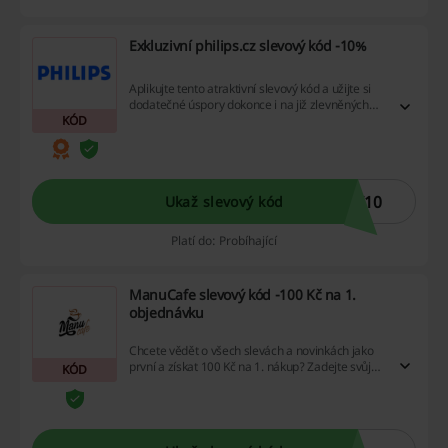
Exkluzivní philips.cz slevový kód -10%
Aplikujte tento atraktivní slevový kód a užijte si
dodatečné úspory dokonce i na již zlevněných
KÓD
produktech. Nenechávejte šanci na další úsporu
utéct, tento slevový kód Vám přináší exkluzivítu
pro ještě větší výhodný nákup! Klikněte a
začněte šetřit hned teď!
I10
Ukaž slevový kód
Platí do: Probíhající
ManuCafe slevový kód -100 Kč na 1.
objednávku
Chcete vědět o všech slevách a novinkách jako
první a získat 100 Kč na 1. nákup? Zadejte svůj
KÓD
mail do vyskakovacího okna a je to!