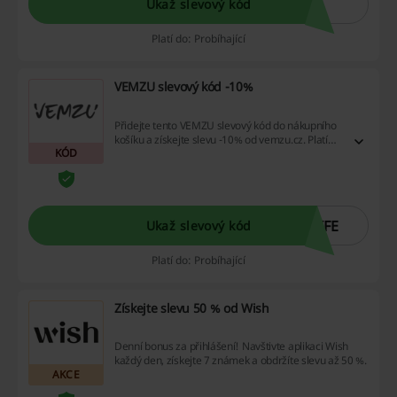
Ukaž slevový kód
Platí do: Probíhající
VEMZU slevový kód -10%
Přidejte tento VEMZU slevový kód do nákupního
košíku a získejte slevu -10% od vemzu.cz. Platí
KÓD
pro nezlevněné zboží.
IFE
Ukaž slevový kód
Platí do: Probíhající
Získejte slevu 50 % od Wish
Denní bonus za přihlášení! Navštivte aplikaci Wish
každý den, získejte 7 známek a obdržíte slevu až 50 %.
AKCE