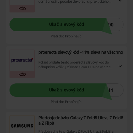
domácnosti v podobě dekorací či praktického
náčiní se slevou! Zadejte slevový kód v košíku
KÓD
před placením.
500
Ukaž slevový kód
Platí do: Probíhající
proerecta slevový kód -11% sleva na všechno
Pokud přidáte tento proerecta slevový kód do
nákupního košíku, získáte slevu 11% na vše z e-
shopu proerecta.
KÓD
a11
Ukaž slevový kód
Platí do: Probíhající
Předobjednávka Galaxy Z Fold8 Ultra, Z Fold8
a Z Flip8
Předobjednejte si Galaxy Z Fold8 Ultra, Z Fold8 a