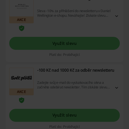
Sleva -10% za přihlášení do newsletteru v Daniel
Wellington e-shopu. Neváhajte! Získate slevu
AKCE
10% a navíc první informace o novinkách a super
slevách!
Využít slevu
Platí do: Probíhající
-100 Kč nad 1000 Kč za odběr newsletteru
Zadejte svůj e-mail do vyskakovacího okna a
začněte odebírat newsletter. Tím získáte slevu
AKCE
na váš 1. nákup, který musí být alespoň za 1000
Kč.
Využít slevu
Platí do: Probíhající