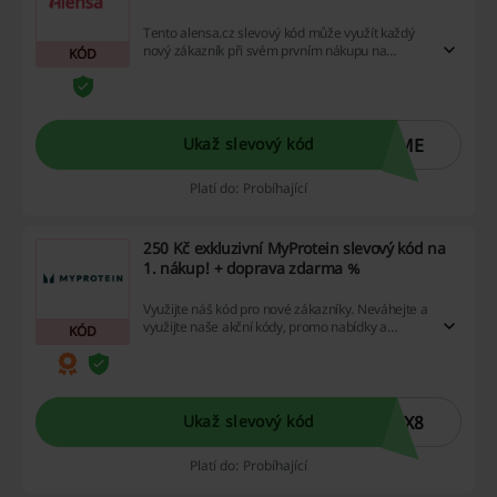
Tento alensa.cz slevový kód může využít každý
nový zákazník při svém prvním nákupu na
KÓD
Alensa a získat tak slevu v hodnotě 50 Kč při
nákupu nad 200 Kč.
OME
Ukaž slevový kód
Platí do: Probíhající
250 Kč exkluzivní MyProtein slevový kód na
1. nákup! + doprava zdarma %
Využijte náš kód pro nové zákazníky. Neváhejte a
využijte naše akční kódy, promo nabídky a
KÓD
cashback akce, abyste dosáhli maximálních
úspor. Platí nad 1200 Kč.
7X8
Ukaž slevový kód
Platí do: Probíhající