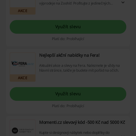
výprodeje na Zoohit! Profitujte z jedinečných
příležitostí, které vám naše webstránka nabízí a
AKCE
ušetřete na svých nákupech díky našim
výhodným kódům a cashback nabídkám. Získejte
víc za své peníze už dnes!
Využít slevu
Platí do: Probíhající
Nejlepší akční nabídky na Fera!
Aktuální akce a slevy na Fera. Naleznete je vždy na
hlavní stránce, takže je budete mít pořád na očích.
AKCE
Využít slevu
Platí do: Probíhající
Momenti.cz slevový kód -500 Kč nad 5000 Kč
Kupte si designový nábytek nebo doplňky do