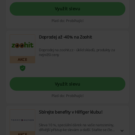
Využít slevu
Platí do: Probíhající
Doprodej až -40% na Zoohit
Doprodej na zoohit.cz - úklid skladů, produkty za
nejnižší ceny
AKCE
Využít slevu
Platí do: Probíhající
Sbírejte benefity v Hilfiger klubu!
Sleva 10 %, speciální dárek na vaše narozeniny,
dřívější přístup ke slevám a další. Staňte se členy
AKCE
a benefitujte z toho! Stačí se přihlásit.