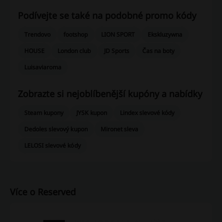
Podívejte se také na podobné promo kódy
Trendovo
footshop
LION SPORT
Ekskluzywna
HOUSE
London club
JD Sports
Čas na boty
Luisaviaroma
Zobrazte si nejoblíbenější kupóny a nabídky
Steam kupony
JYSK kupon
Lindex slevové kódy
Dedoles slevový kupon
Mironet sleva
LELOSI slevové kódy
Více o Reserved