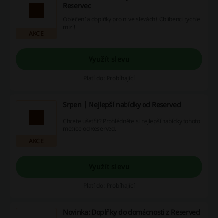
Reserved
Oblečení a doplňky pro ni ve slevách! Oblíbenci rychle
mizí!
AKCE
Využít slevu
Platí do: Probíhající
Srpen | Nejlepší nabídky od Reserved
Chcete ušetřit? Prohlédněte si nejlepší nabídky tohoto
měsíce od Reserved.
AKCE
Využít slevu
Platí do: Probíhající
Novinka: Doplňky do domácnosti z Reserved