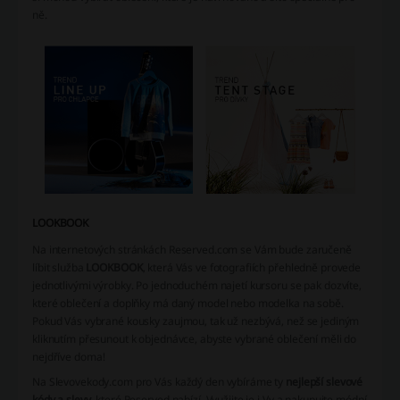
ně.
LOOKBOOK
Na internetových stránkách Reserved.com se Vám bude zaručeně
líbit služba
LOOKBOOK
, která Vás ve fotografiích přehledně provede
jednotlivými výrobky. Po jednoduchém najetí kursoru se pak dozvíte,
které oblečení a doplňky má daný model nebo modelka na sobě.
Pokud Vás vybrané kousky zaujmou, tak už nezbývá, než se jediným
kliknutím přesunout k objednávce, abyste vybrané oblečení měli do
nejdříve doma!
Na Slevovekody.com pro Vás každý den vybíráme ty
nejlepší slevové
kódy a slevy
, které Reserved nabízí. Využijte je i Vy a nakupujte módní