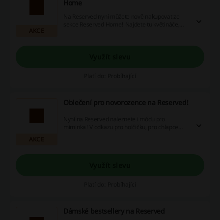
Home
Na Reserved nyní můžete nově nakupovat ze
sekce Reserved Home! Najdete tu květináče,
AKCE
úložné prostory, textil a mnohé a mnohé další!
Využít slevu
Platí do: Probíhající
Oblečení pro novorozence na Reserved!
Nyní na Reserved naleznete i módu pro
miminka! V odkazu pro holčičku, pro chlapce
překlikněte na horní liště.
AKCE
Využít slevu
Platí do: Probíhající
Dámské bestsellery na Reserved