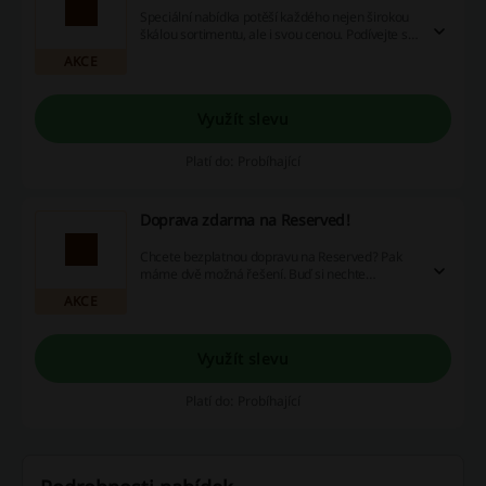
Speciální nabídka potěší každého nejen širokou
škálou sortimentu, ale i svou cenou. Podívejte se
na bestsellery!
AKCE
Využít slevu
Platí do: Probíhající
Doprava zdarma na Reserved!
Chcete bezplatnou dopravu na Reserved? Pak
máme dvě možná řešení. Buď si nechte
objednat na kamennou prodejnu nebo nakupte v
AKCE
hodnotě alespoň 950 Kč a objednávka Vám bude
doručena až domů a zdarma.
Využít slevu
Platí do: Probíhající