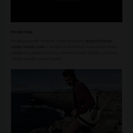
Pánská móda
Pro pány jsou zde na běžné nošení připraveny
elegantní bundy,
kabáty, kalhoty i saka
. V horkých letních dnech se zase hodí široká
nabídka trik, polotrik, kraťasů a slunečních brýlí. Zkrátka, se slevou
najdete zde vše, co potřebujete.