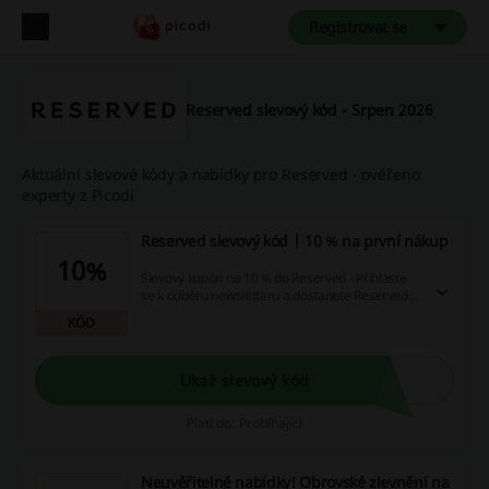
Registrovat se
Reserved slevový kód - Srpen 2026
Aktuální slevové kódy a nabídky pro Reserved - ověřeno
experty z Picodi
Reserved slevový kód | 10 % na první nákup
10%
Slevový kupón na 10 % do Reserved - Přihlaste
se k odběru newsletteru a dostanete Reserved
slevový kód na celý nákup!
KÓD
Ukaž slevový kód
Platí do: Probíhající
Neuvěřitelné nabídky! Obrovské zlevnění na