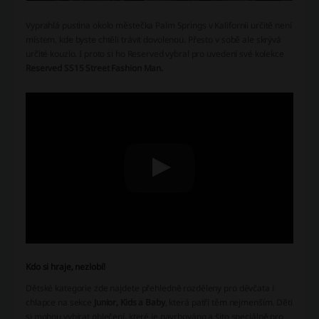
Vyprahlá pustina okolo městečka Palm Springs v Kalifornii určitě není
místem, kde byste chtěli trávit dovolenou. Přesto v sobě ale skrývá
určité kouzlo. I proto si ho Reserved vybral pro uvedení své kolekce
Reserved SS15 Street Fashion Man.
Kdo si hraje, nezlobí!
Dětské kategorie zde najdete přehledně rozděleny pro děvčata i
chlapce na sekce
Junior, Kids a Baby
, která patří těm nejmenším. Děti
si mohou vybírat oblečení, které je navrhováno a šito speciálně pro