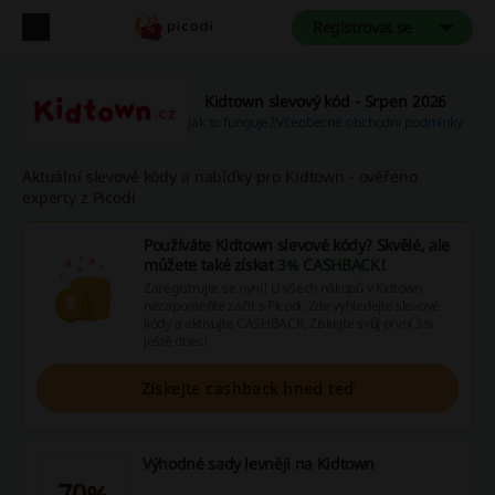
Registrovat se
Kidtown slevový kód - Srpen 2026
Jak to funguje?
Všeobecné obchodní podmínky
Aktuální slevové kódy a nabídky pro Kidtown - ověřeno
experty z Picodi
Používáte Kidtown slevové kódy? Skvělé, ale
můžete také získat
3% CASHBACK
!
Zaregistrujte se nyní! U všech nákupů v Kidtown
nezapomeňte začít s Picodi. Zde vyhledejte slevové
kódy a aktivujte CASHBACK. Získejte svůj první 3%
ještě dnes!
Získejte cashback hned teď
Výhodné sady levněji na Kidtown
70%