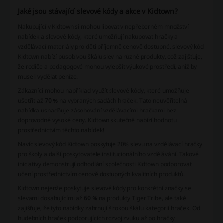
Jaké jsou stávající slevové kódy a akce v Kidtown?
Nakupující v Kidtown si mohou libovat v nepřeberném množství
nabídek a slevové kódy, které umožňují nakupovat hračky a
vzdělávací materiály pro děti příjemně cenově dostupné. slevový kód
Kidtown nabízí působivou škálu slev na různé produkty, což zajišťuje,
že rodiče a pedagogové mohou vylepšit výukové prostředí, aniž by
museli vydělat peníze.
Zákazníci mohou například využít slevové kódy, které umožňuje
ušetřit až
70 %
na vybraných sadách hraček. Tato neuvěřitelná
nabídka usnadňuje zásobování vzdělávacími hračkami bez
doprovodné vysoké ceny. Kidtown skutečně nabízí hodnotu
prostřednictvím těchto nabídek!
Navíc slevový kód Kidtown poskytuje
20% slevu
na vzdělávací hračky
pro školy a další poskytovatele institucionálního vzdělávání. Takové
iniciativy demonstrují odhodlání společnosti Kidtown podporovat
učení prostřednictvím cenově dostupných kvalitních produktů.
Kidtown nejenže poskytuje slevové kódy pro konkrétní značky se
slevami dosahujícími až
60 %
na produkty Tiger Tribe, ale také
zajišťuje, že tyto nabídky zahrnují širokou škálu kategorií hraček. Od
hudebních hraček podporujících rozvoj zvuku až po hračky