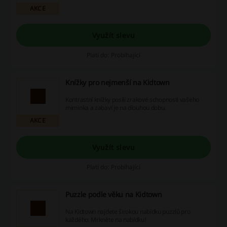
AKCE
Využít slevu
Platí do: Probíhající
Knížky pro nejmenší na Kidtown
Kontrastní knížky posílí zrakové schopnosti vašeho
miminka a zabaví je na dlouhou dobu.
AKCE
Využít slevu
Platí do: Probíhající
Puzzle podle věku na Kidtown
Na Kidtown najdete širokou nabídku puzzlů pro
každého. Mrkněte na nabídku!