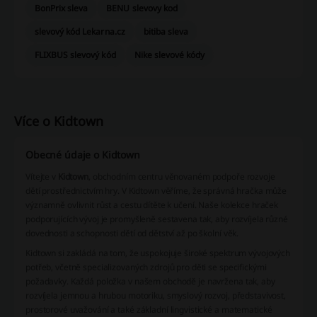
BonPrix sleva
BENU slevovy kod
slevový kód Lekarna.cz
bitiba sleva
FLIXBUS slevový kód
Nike slevové kódy
Více o Kidtown
Obecné údaje o Kidtown
Vítejte v
Kidtown
, obchodním centru věnovaném podpoře rozvoje
dětí prostřednictvím hry. V Kidtown věříme, že správná hračka může
významně ovlivnit růst a cestu dítěte k učení. Naše kolekce hraček
podporujících vývoj je promyšleně sestavena tak, aby rozvíjela různé
dovednosti a schopnosti dětí od dětství až po školní věk.
Kidtown
si zakládá na tom, že uspokojuje široké spektrum vývojových
potřeb, včetně specializovaných zdrojů pro děti se specifickými
požadavky. Každá položka v našem obchodě je navržena tak, aby
rozvíjela jemnou a hrubou motoriku, smyslový rozvoj, představivost,
prostorové uvažování a také základní lingvistické a matematické