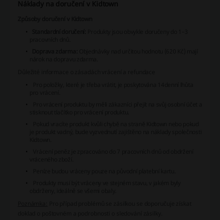
Náklady na doručení v Kidtown
Způsoby doručení v Kidtown
Standardní doručení:
Produkty jsou obvykle doručeny do 1–3
pracovních dnů.
Doprava zdarma:
Objednávky nad určitou hodnotu (620 Kč) mají
nárok na dopravu zdarma.
Důležité informace o zásadách vrácení a refundace
Pro položky, které je třeba vrátit, je poskytována 14denní lhůta
pro vrácení.
Pro vrácení produktu by měli zákazníci přejít na svůj osobní účet a
stisknout tlačítko pro vrácení produktu.
Pokud vracíte produkt kvůli chybě na straně Kidtown nebo pokud
je produkt vadný, bude vyzvednutí zajištěno na náklady společnosti
Kidtown.
Vrácení peněz je zpracováno do 7 pracovních dnů od obdržení
vráceného zboží.
Peníze budou vráceny pouze na původní platební kartu.
Produkty musí být vráceny ve stejném stavu, v jakém byly
obdrženy, ideálně se všemi obaly.
Poznámka:
Pro případ problémů se zásilkou se doporučuje získat
doklad o poštovném a podrobnosti o sledování zásilky.