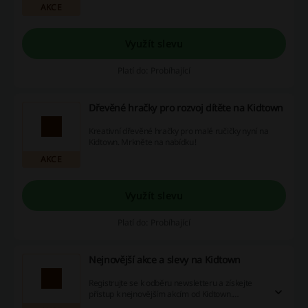
AKCE
Využít slevu
Platí do: Probíhající
Dřevěné hračky pro rozvoj dítěte na Kidtown
Kreativní dřevěné hračky pro malé ručičky nyní na
Kidtown. Mrkněte na nabídku!
AKCE
Využít slevu
Platí do: Probíhající
Nejnovější akce a slevy na Kidtown
Registrujte se k odběru newsletteru a získejte
přístup k nejnovějším akcím od Kidtown.
Přihlaste se a už žádná sleva Vám neuteče!