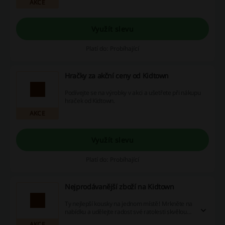
AKCE
Využít slevu
Platí do: Probíhající
Hračky za akční ceny od Kidtown
Podívejte se na výrobky v akci a ušetřete při nákupu
hraček od Kidtown.
AKCE
Využít slevu
Platí do: Probíhající
Nejprodávanější zboží na Kidtown
Ty nejlepší kousky na jednom místě! Mrkněte na
nabídku a udělejte radost své ratolesti skvělou
hračkou.
AKCE