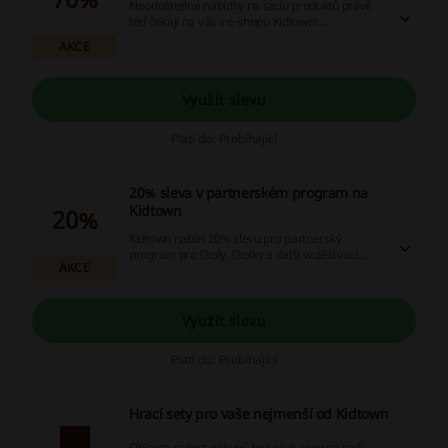
Neodolatelné nabídky na sadu produktů právě
teď čekají na vás v e-shopu Kidtown!
Prohlédněte si naši rozmanitou kolekci a využijte
AKCE
výhody jako slevové kódy, akce a cashback
nabídky. Pokračujte k nákupu a ušetřete!
Využít slevu
Platí do: Probíhající
20% sleva v partnerském program na
Kidtown
20%
Kidtown nabízí 20% slevu pro partnerský
program pro školy, školky a další vzdělávací
AKCE
instituce. Registrujte se a nezapomeňte zvolit typ
zákazníka "Vzdělávací instituce".
Využít slevu
Platí do: Probíhající
Hrací sety pro vaše nejmenší od Kidtown
Objevte radost nákupů bez plné ceny na naší