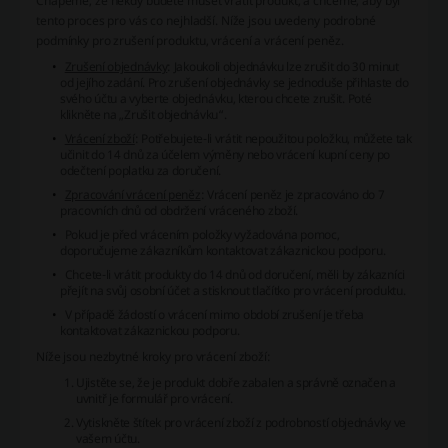
Chápeme, že někdy budete muset vrátit produkt, a chceme, aby byl
tento proces pro vás co nejhladší. Níže jsou uvedeny podrobné
podmínky pro zrušení produktu, vrácení a vrácení peněz.
Zrušení objednávky
: Jakoukoli objednávku lze zrušit do 30 minut
od jejího zadání. Pro zrušení objednávky se jednoduše přihlaste do
svého účtu a vyberte objednávku, kterou chcete zrušit. Poté
klikněte na „Zrušit objednávku“.
Vrácení zboží
: Potřebujete-li vrátit nepoužitou položku, můžete tak
učinit do 14 dnů za účelem výměny nebo vrácení kupní ceny po
odečtení poplatku za doručení.
Zpracování vrácení peněz
: Vrácení peněz je zpracováno do 7
pracovních dnů od obdržení vráceného zboží.
Pokud je před vrácením položky vyžadována pomoc,
doporučujeme zákazníkům kontaktovat zákaznickou podporu.
Chcete-li vrátit produkty do 14 dnů od doručení, měli by zákazníci
přejít na svůj osobní účet a stisknout tlačítko pro vrácení produktu.
V případě žádostí o vrácení mimo období zrušení je třeba
kontaktovat zákaznickou podporu.
Níže jsou nezbytné kroky pro vrácení zboží:
Ujistěte se, že je produkt dobře zabalen a správně označen a
uvnitř je formulář pro vrácení.
Vytiskněte štítek pro vrácení zboží z podrobností objednávky ve
vašem účtu.