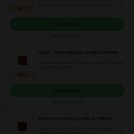
kvalitní tříkolku od značky Tilo® za skvělou cenu
AKCE
od Kidtown.
Využít slevu
Platí do: Probíhající
Srpen | Nejnovější akce právě na Kidtown
Hledáte nejnovější akce? To jste tu správně! Podívejte
se na Kidtown už teď.
AKCE
Využít slevu
Platí do: Probíhající
Montessori hračky pro děti na Kidtown
Podpořte rozvoj svého dítěte. Vyberte s široké
nabídky kvalitních hraček Montessori,