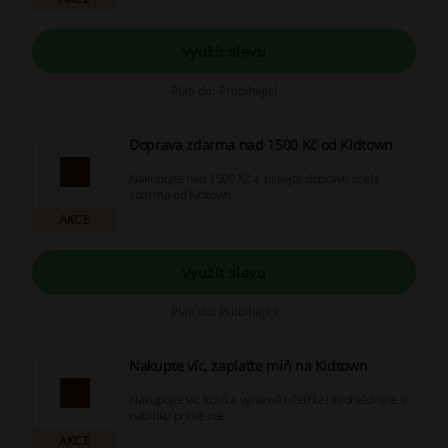
Využít slevu
Platí do: Probíhající
Doprava zdarma nad 1500 Kč od Kidtown
Nakupujte nad 1500 Kč a získejte dopravu zcela
zdarma od Kidtown.
AKCE
Využít slevu
Platí do: Probíhající
Nakupte víc, zaplaťte míň na Kidtown
Nakupujte víc kusů a výrazně ušetříte! Prohlédněte si
nabídku právě zde.
AKCE