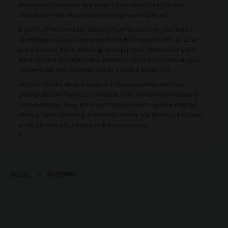
Montessori zaměřené na rozvíjení smyslových a kognitivních
dovedností – Kidtown rozumí vývojovým potřebám dětí.
Je jasné, že slevové kódy nejsou jen o snižování cen; jsou také o
uspokojování různých vývojových milníků rostoucích dětí. Ať už se
jedná o batole, které potřebuje stimulující hru, nebo o školní dítě,
které zkoumá spletitost světa, Kidtown's slevový kód Kidtown jsou
navrženy tak, aby usnadnily radost z učení v každé fázi.
Abych to shrnul, slevové kódy od Kidtown pomáhá rodičům a
pedagogům při chytrých rozhodnutích pro vývojové potřeby jejich
dětí a poskytuje slevy, které zpřístupňují kvalitní výukové nástroje
všem. S řadou dostupných obchodů slevový kód Kidtown je Kidtown
určitě místem, kde najdete vzdělávací hodnotu.
“
Kidtown
Picodi