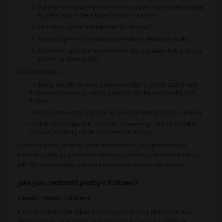
Balík by měl být odeslán na zadanou adresu a v každém balíčku
by měla být přiložena kopie žádosti o vrácení.
Na krabici umístěte štítek AWB (Air Waybill).
Doporučuje se získat doklad o odeslání a sledování zásilky.
Zboží musí být vráceno ve stejném stavu, v jakém bylo přijato, a
ideálně se všemi obaly.
Další informace:
Pokud je položka vrácena z důvodu chyby na straně společnosti
Kidtown nebo pokud je vadná, zpáteční zásilku hradí společnost
Kidtown.
Peníze budou vráceny pouze na původní kartu použitou k nákupu.
Úplné znění smluvních podmínek naleznete po kliknutí na odkaz
Smluvní podmínky v dolní části webové stránky.
Upozorňujeme, že výše uvedené informace jsou specifické pro
Kidtown a měly by obsahovat všechny potřebné podrobnosti o tom,
jak řídit vracení zboží, vracení peněz nebo zrušení objednávek.
Jaké jsou možnosti platby v Kidtown?
Platební metody v Kidtown:
Kidtown nabízí svým zákazníkům bezproblémový platební proces,
který zajišťuje, že všechny transakce jsou bezpečné a efektivní.