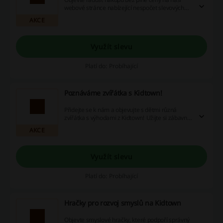
webové stránce nabízející nespočet slevových
kódů na hračky a herní sety pro vaše ratolesti.
AKCE
Při nákupu se navíc postaráme o ještě více
radosti díky atraktivním akcím a bonusům
vráceným zpět do vaší peněženky! Nenechte si
Využít slevu
ujít tuto skvělou příležitost.
Platí do: Probíhající
Poznáváme zvířátka s Kidtown!
Přidejte se k nám a objevujte s dětmi různá
zvířátka s výhodami z Kidtown! Užijte si zábavné
učení a přitom šetřete díky našim slevovým
AKCE
kódům, výhodným akcím a cashback nabídkám.
Využít slevu
Platí do: Probíhající
Hračky pro rozvoj smyslů na Kidtown
Objevte smyslové hračky, které podpoří správný