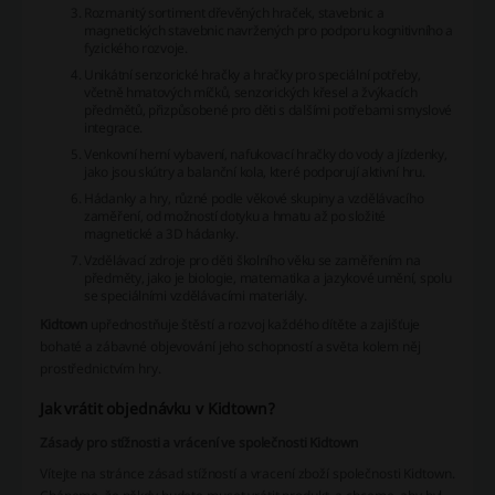
Rozmanitý sortiment dřevěných hraček, stavebnic a
magnetických stavebnic navržených pro podporu kognitivního a
fyzického rozvoje.
Unikátní senzorické hračky a hračky pro speciální potřeby,
včetně hmatových míčků, senzorických křesel a žvýkacích
předmětů, přizpůsobené pro děti s dalšími potřebami smyslové
integrace.
Venkovní herní vybavení, nafukovací hračky do vody a jízdenky,
jako jsou skútry a balanční kola, které podporují aktivní hru.
Hádanky a hry, různé podle věkové skupiny a vzdělávacího
zaměření, od možností dotyku a hmatu až po složité
magnetické a 3D hádanky.
Vzdělávací zdroje pro děti školního věku se zaměřením na
předměty, jako je biologie, matematika a jazykové umění, spolu
se speciálními vzdělávacími materiály.
Kidtown
upřednostňuje štěstí a rozvoj každého dítěte a zajišťuje
bohaté a zábavné objevování jeho schopností a světa kolem něj
prostřednictvím hry.
Jak vrátit objednávku v Kidtown?
Zásady pro stížnosti a vrácení ve společnosti Kidtown
Vítejte na stránce zásad stížností a vracení zboží společnosti Kidtown.