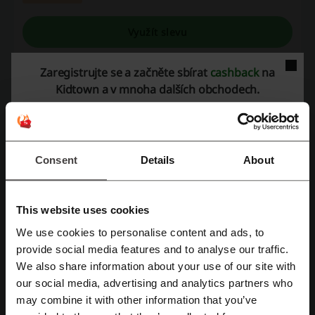
Využít slevu
Platí do: Probíhající
Zaregistrujte se a začněte sbírat
cashback
na
Kidtown a v mnoha dalších obchodech.
Podrobnosti nabídek
Nabídky
19
Consent
Details
About
Nejlepší sleva
70%
Poslední aktualizace
01.08.26 6:00
This website uses cookies
Používáme affiliate odkazy a můžeme obdržet provizi.
We use cookies to personalise content and ads, to
Registrujte se přes Facebook
provide social media features and to analyse our traffic.
We also share information about your use of our site with
Hodnocení slevových kódů pro Kidtown
our social media, advertising and analytics partners who
Registrujte se přes Google
may combine it with other information that you’ve