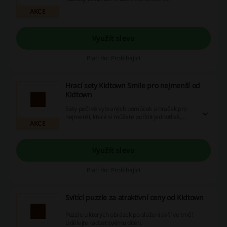
vyrobených z kvalitních přírodních materiálů.
AKCE
Využít slevu
Platí do: Probíhající
Hrací sety Kidtown Smile pro nejmenší od
Kidtown
Sety pečlivě vybraných pomůcek a hraček pro
nejmenší, které si můžete pořídit jednotlivě,
AKCE
nebo za výhodnější cenu jako předplatné na celý
rok.
Využít slevu
Platí do: Probíhající
Svítící puzzle za atraktivní ceny od Kidtown
Puzzle u kterých obrázek po složení svítí ve tmě!
Udělejte radost svému dítěti.