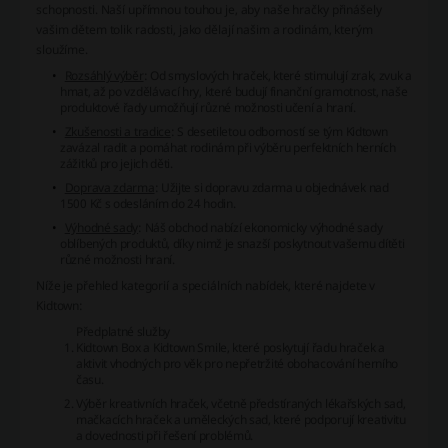
schopnosti. Naší upřímnou touhou je, aby naše hračky přinášely
vašim dětem tolik radosti, jako dělají našim a rodinám, kterým
sloužíme.
Rozsáhlý výběr
: Od smyslových hraček, které stimulují zrak, zvuk a
hmat, až po vzdělávací hry, které budují finanční gramotnost, naše
produktové řady umožňují různé možnosti učení a hraní.
Zkušenosti a tradice
: S desetiletou odborností se tým Kidtown
zavázal radit a pomáhat rodinám při výběru perfektních herních
zážitků pro jejich děti.
Doprava zdarma
: Užijte si dopravu zdarma u objednávek nad
1500 Kč s odesláním do 24 hodin.
Výhodné sady
: Náš obchod nabízí ekonomicky výhodné sady
oblíbených produktů, díky nimž je snazší poskytnout vašemu dítěti
různé možnosti hraní.
Níže je přehled kategorií a speciálních nabídek, které najdete v
Kidtown:
Předplatné služby
Kidtown Box
a
Kidtown Smile
, které poskytují řadu hraček a
aktivit vhodných pro věk pro nepřetržité obohacování herního
času.
Výběr kreativních hraček, včetně předstíraných lékařských sad,
mačkacích hraček a uměleckých sad, které podporují kreativitu
a dovednosti při řešení problémů.