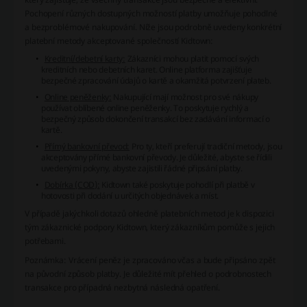
Pochopení různých dostupných možností platby umožňuje pohodlné
a bezproblémové nakupování. Níže jsou podrobně uvedeny konkrétní
platební metody akceptované společností Kidtown:
Kreditní/debetní karty:
Zákazníci mohou platit pomocí svých
kreditních nebo debetních karet. Online platforma zajišťuje
bezpečné zpracování údajů o kartě a okamžitá potvrzení plateb.
Online peněženky:
Nakupující mají možnost pro své nákupy
používat oblíbené online peněženky. To poskytuje rychlý a
bezpečný způsob dokončení transakcí bez zadávání informací o
kartě.
Přímý bankovní převod:
Pro ty, kteří preferují tradiční metody, jsou
akceptovány přímé bankovní převody. Je důležité, abyste se řídili
uvedenými pokyny, abyste zajistili řádné připsání platby.
Dobírka (COD):
Kidtown také poskytuje pohodlí při platbě v
hotovosti při dodání u určitých objednávek a míst.
V případě jakýchkoli dotazů ohledně platebních metod je k dispozici
tým zákaznické podpory Kidtown, který zákazníkům pomůže s jejich
potřebami.
Poznámka: Vrácení peněz je zpracováno včas a bude připsáno zpět
na původní způsob platby. Je důležité mít přehled o podrobnostech
transakce pro případná nezbytná následná opatření.