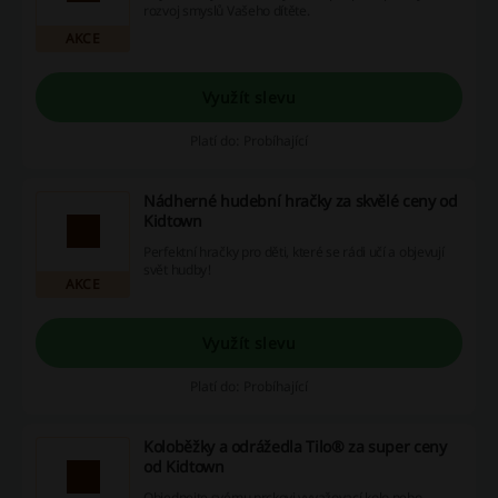
rozvoj smyslů Vašeho dítěte.
AKCE
Využít slevu
Platí do: Probíhající
Nádherné hudební hračky za skvělé ceny od
Kidtown
Perfektní hračky pro děti, které se rádi učí a objevují
svět hudby!
AKCE
Využít slevu
Platí do: Probíhající
Koloběžky a odrážedla Tilo® za super ceny
od Kidtown
Objednejte svému prckovi vyvažovací kolo nebo