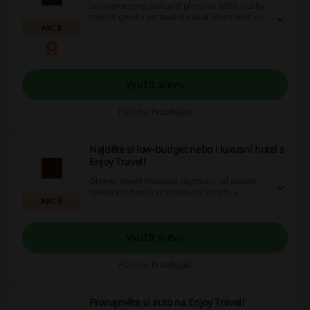
Srovnáme ceny parkovišť přímo na letišti, služby
meet & greet a parkoviště v okolí všech letišť v
AKCE
UK. Ušetřete peníze díky exkluzivním slevovým
kódům a promoakcím, které vám zajistí skvělé
nabídky!
Využít slevu
Platí do: Probíhající
Najděte si low-budget nebo i luxusní hotel s
Enjoy Travel!
Objevte skvělé možnosti ubytování, od cenově
výhodných hotelů až po luxusní resorty, a
AKCE
ušetřete s výhodnými slevami! Prozkoumejte
nabídky a rezervujte si svůj ideální pobyt ještě
dnes!
Využít slevu
Platí do: Probíhající
Pronajměte si auto na Enjoy Travel!