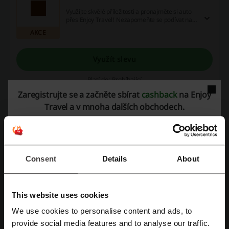
Využijte skvělé příležitosti a pronajměte si auto
přes Enjoy Travel! Nezapomeňte se podívat na
slevové kupony a cashback nabídky, které vám
AKCE
ušetří ještě více!
Využít slevu
Platí do: Probíhající
Zaregistrujte se a začněte sbírat
cashback
na Enjoy
Travel a v mnoha dalších obchodech.
Cestujte po celém světě s Enjoy Travel!
Objevujte svět s Enjoy Travel a využijte skvělé
slevy! Nezmeškejte příležitost prozkoumat nová
místa a přitom ušetřit díky fantastickým
AKCE
voucherům a cashbacku!
Consent
Details
About
Využít slevu
Platí do: Probíhající
This website uses cookies
We use cookies to personalise content and ads, to
Registrujte se přes Facebook
provide social media features and to analyse our traffic.