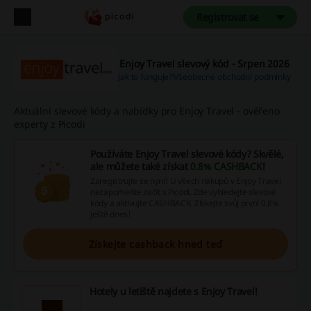
Registrovat se
Enjoy Travel slevový kód - Srpen 2026
Jak to funguje?
Všeobecné obchodní podmínky
Aktuální slevové kódy a nabídky pro Enjoy Travel - ověřeno
experty z Picodi
Používáte Enjoy Travel slevové kódy? Skvělé,
ale můžete také získat
0.8% CASHBACK
!
Zaregistrujte se nyní! U všech nákupů v Enjoy Travel
nezapomeňte začít s Picodi. Zde vyhledejte slevové
kódy a aktivujte CASHBACK. Získejte svůj první 0.8%
ještě dnes!
Získejte cashback hned teď
Hotely u letiště najdete s Enjoy Travel!