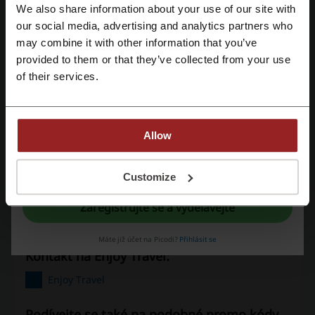
Podrobnosti nabídek
We also share information about your use of our site with
our social media, advertising and analytics partners who
Registrujte se přes Google
Nabídky
6
may combine it with other information that you’ve
provided to them or that they’ve collected from your use
Nejlepší sleva
—
Registrujte si svůj e-mail
of their services.
Poslední aktualizace
09.04.25 16:40
Používáme affiliate odkazy a můžeme obdržet provizi.
Allow
Hodnocení slevových kódů pro Enjoy Travel
Registrací potvrzujete, že jste si přečetli a souhlasíte "
se smluvními
podmínkami
“ a "
zásady ochrany osobních údajů.
“
Customize
Zaregistrujte se a vydělávejte
Ohodnoťte slevové kódy pro Enjoy Travel a pomozte ostatním
uživatelům vybrat ty nejlepší nabídky.
Máte již účet na Picodi?
Přihlásit se
Kontakt na Enjoy Travel:
Enjoy Travel
Podívejte se také na podobné promo kódy