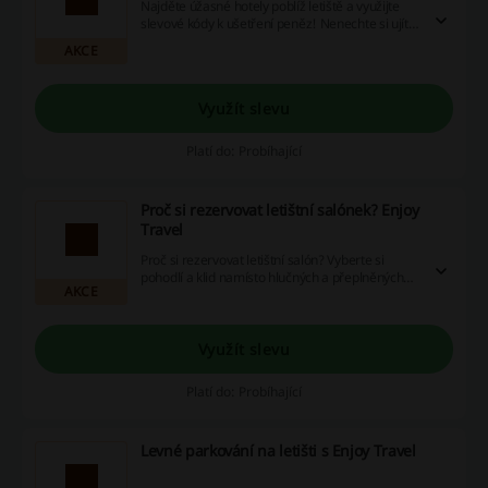
Najděte úžasné hotely poblíž letiště a využijte
slevové kódy k ušetření peněz! Nenechte si ujít
šanci na pohodlný pobyt – rezervujte ještě dnes
AKCE
a vychutnejte si výhody skvělých nabídek!
Využít slevu
Platí do: Probíhající
Proč si rezervovat letištní salónek? Enjoy
Travel
Proč si rezervovat letištní salón? Vyberte si
pohodlí a klid namísto hlučných a přeplněných
AKCE
terminálů. Většina salónků nabízí komfortní
sezení a lákavé občerstvení, ideální pro relaxaci
před odletem – využijte slevové kupony a
ušetřete ještě více!
Využít slevu
Platí do: Probíhající
Levné parkování na letišti s Enjoy Travel