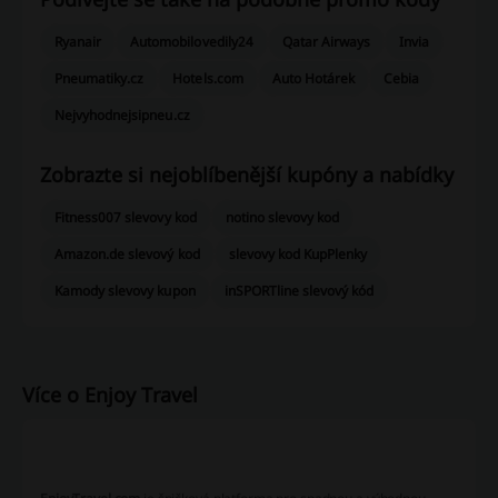
Ryanair
Automobilovedily24
Qatar Airways
Invia
Pneumatiky.cz
Hotels.com
Auto Hotárek
Cebia
Nejvyhodnejsipneu.cz
Zobrazte si nejoblíbenější kupóny a nabídky
Fitness007 slevovy kod
notino slevovy kod
Amazon.de slevový kod
slevovy kod KupPlenky
Kamody slevovy kupon
inSPORTline slevový kód
Více o Enjoy Travel
EnjoyTravel.com