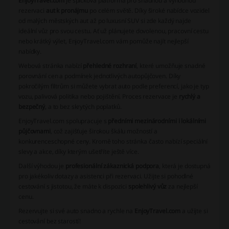
EnjoyTravel.com
je špičková platforma pro snadnou a výhodnou
rezervaci
aut k pronájmu
po celém světě. Díky široké nabídce vozidel
od malých městských aut až po luxusní SUV si zde každý najde
ideální vůz pro svou cestu. Ať už plánujete dovolenou, pracovní cestu
nebo krátký výlet, EnjoyTravel.com vám pomůže najít nejlepší
nabídky.
Webová stránka nabízí
přehledné rozhraní
, které umožňuje snadné
porovnání cen a podmínek jednotlivých autopůjčoven. Díky
pokročilým filtrům si můžete vybrat auto podle preferencí, jako je typ
vozu, palivová politika nebo pojištění. Proces rezervace je
rychlý a
bezpečný
, a to bez skrytých poplatků.
EnjoyTravel.com spolupracuje s
předními mezinárodními i lokálními
půjčovnami
, což zajišťuje širokou škálu možností a
konkurenceschopné ceny. Kromě toho stránka často nabízí speciální
slevy a akce, díky kterým ušetříte ještě více.
Další výhodou je
profesionální zákaznická podpora
, která je dostupná
pro jakékoliv dotazy a asistenci při rezervaci. Užijte si pohodlné
cestování s jistotou, že máte k dispozici
spolehlivý vůz
za nejlepší
cenu.
Rezervujte si své auto snadno a rychle na
EnjoyTravel.com
a užijte si
cestování bez starostí!