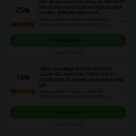
25% de descuento Casa Royal en PARLANTE
BARETONE MAX10H SIN MICRÓFONO 40W
25%
NEGRO - ESPECIAL PARLANTES
¡Todo lo que buscas al precio que necesitas!
Compra un Parlante Baretone Max 10H sin
PROMOCIÓN
micrófono 40W Negro - Especial Parlantes con
25% de descuento en Casa Royal. ¡Haz clic y
aprovecha ya!
Ver la oferta
Caduca: En curso
Oferta Casa Royal: BATERÍA PORTÁTIL
GOLF® G56 20000 MAH TRIPLE CABLE -
10%
ACCESORIOS TELEFONÍA VACACIONES 10%
OFF
PROMOCIÓN
¡No te lo pierdas! Compra una BATERÍA
PORTÁTIL GOLF® G56 20000 MAH TRIPLE
CABLE - ACCESORIOS TELEFONÍA VACACIONES
con 10% de descuento en Casa Royal. ¡Haz click
y aprovecha ya!
Ver la oferta
Caduca: En curso