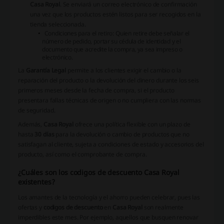
Casa Royal
. Se enviará un correo electrónico de confirmación
una vez que los productos estén listos para ser recogidos en la
tienda seleccionada.
Condiciones para el retiro:
Quien retire debe señalar el
número de pedido, portar su cédula de identidad y el
documento que acredite la compra, ya sea impreso o
electrónico.
La
Garantía Legal
permite a los clientes exigir el cambio o la
reparación del producto o la devolución del dinero durante los seis
primeros meses desde la fecha de compra, si el producto
presentara fallas técnicas de origen o no cumpliera con las normas
de seguridad.
Además,
Casa Royal
ofrece una política flexible con un plazo de
hasta
30 días
para la devolución o cambio de productos que no
satisfagan al cliente, sujeta a condiciones de estado y accesorios del
producto, así como el comprobante de compra.
¿Cuáles son los codigos de descuento Casa Royal
existentes?
Los amantes de la tecnología y el ahorro pueden celebrar, pues las
ofertas y
codigos de descuento
en
Casa Royal
son realmente
imperdibles este mes. Por ejemplo, aquellos que busquen renovar