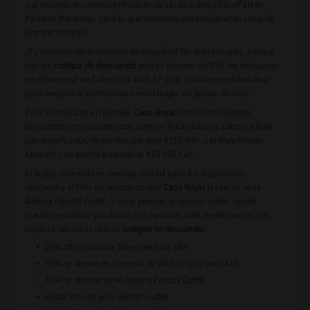
sus equipos de sonido disfrutarán de un atractivo 25% off en el
Parlante Baretone, justo lo que necesitas para mejorar tu setup de
entretenimiento.
¿Tu conexión Wi-Fi necesita un empujón? No te preocupes, porque
con los
codigos de descuento
podrás obtener un 35% de descuento
en el Extensor de Cobertura Wi-Fi TP-Link. Es la oportunidad ideal
para mejorar la conectividad en tu hogar sin gastar de más.
Para los músicos en ciernes,
Casa Royal
ofrece interesantes
descuentos en instrumentos, como el Pack Guitarra Eléctrica Roja
con Ampificador, disponible por solo $159.990, o el Metalófono
Alaguez a un precio especial de $29.990 CLP.
Si lo que necesitas es energía portátil para tus dispositivos,
aprovecha el 10% de descuento que
Casa Royal
presenta en la
Batería Portátil Golf®. Y no te pierdas la sección outlet, donde
puedes encontrar productos con hasta un 50% de descuento, sin
siquiera necesitar utilizar
codigos de descuento
.
25% off en Parlante Baretone Max 10H
35% de ahorro en Extensor de Wi-Fi TP-Link Deco M3
10% de descuento en Batería Portátil Golf®
Hasta 50% off en la sección outlet