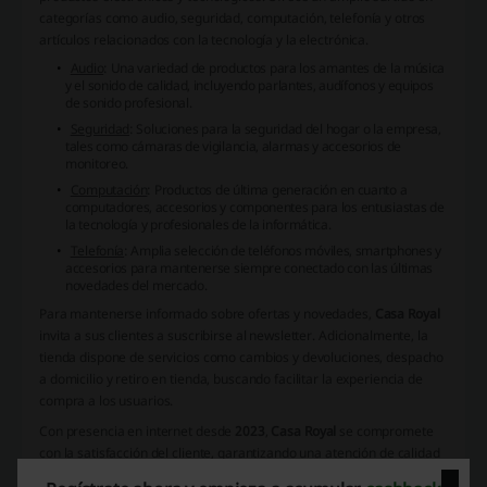
categorías como
audio
,
seguridad
,
computación
,
telefonía
y otros
artículos relacionados con la tecnología y la electrónica.
Audio
: Una variedad de productos para los amantes de la música
y el sonido de calidad, incluyendo parlantes, audífonos y equipos
de sonido profesional.
Seguridad
: Soluciones para la seguridad del hogar o la empresa,
tales como cámaras de vigilancia, alarmas y accesorios de
monitoreo.
Computación
: Productos de última generación en cuanto a
computadores, accesorios y componentes para los entusiastas de
la tecnología y profesionales de la informática.
Telefonía
: Amplia selección de teléfonos móviles, smartphones y
accesorios para mantenerse siempre conectado con las últimas
novedades del mercado.
Para mantenerse informado sobre ofertas y novedades,
Casa Royal
invita a sus clientes a suscribirse al newsletter. Adicionalmente, la
tienda dispone de servicios como cambios y devoluciones, despacho
a domicilio y retiro en tienda, buscando facilitar la experiencia de
compra a los usuarios.
Con presencia en internet desde
2023
,
Casa Royal
se compromete
con la satisfacción del cliente, garantizando una atención de calidad
y la seguridad en cada transacción realizada.