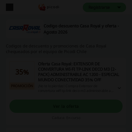
Registrarse
Codigo descuento Casa Royal y oferta -
Agosto 2026
Codigos de descuento y promociones de Casa Royal
chequeados por el equipo de Picodi Chile
Oferta Casa Royal: EXTENSOR DE
CONVERTURA WI-FI TP-LINK DECO M3 (2-
35%
PACK) ADMINISTRABLE AC 1200 - ESPECIAL
MUNDO CONECTIVIDAD 35% OFF
PROMOCIÓN
¡No te lo pierdas! Compra Extensor de
convertura wifi tp-link deco m3 administrable ac
1200 - especial mundo conectividad con 35% de
descuento en Casa Royal. ¡Haz click y aprovecha
ya!
Ver la oferta
Caduca: En curso