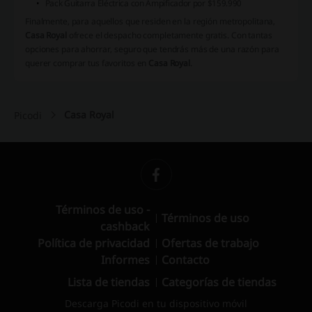
Pack Guitarra Eléctrica con Ampificador por $159.990
Finalmente, para aquellos que residen en la región metropolitana,
Casa Royal
ofrece el despacho completamente gratis. Con tantas
opciones para ahorrar, seguro que tendrás más de una razón para
querer comprar tus favoritos en
Casa Royal
.
Casa Royal
Picodi
Términos de uso -
Términos de uso
cashback
Política de privacidad
Ofertas de trabajo
Informes
Contacto
Lista de tiendas
Categorías de tiendas
Descarga Picodi en tu dispositivo móvil