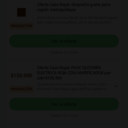
Oferta Casa Royal: despacho gratis para
región metropolitana
¡Gran oferta en Casa Royal! Goza del despacho gratis
para región metropolitana. ¿Te lo piensas perder?
PROMOCIÓN
Ver la oferta
Caduca: En curso
Oferta Casa Royal: PACK GUITARRA
ELECTRICA ROJA CON AMPIFICADOR por
$159.990
solo $159.990
¡Siempre es más barato comprar online! Entra
en la web Casa Royal y goza del Pack guitarra
PROMOCIÓN
eléctrica roja con ampificador 10W Alaguez por
solo $159.990. ¡No te lo pienses perder!
Ver la oferta
Caduca: En curso