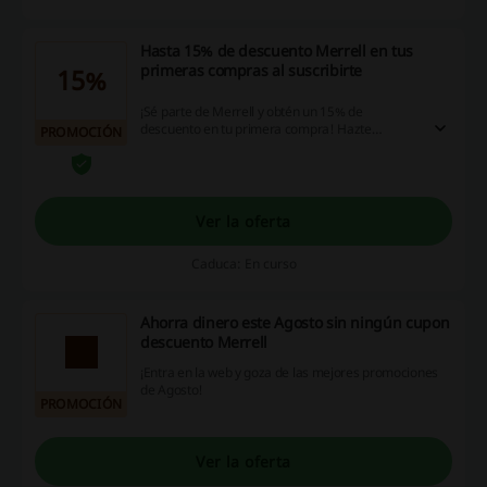
Hasta 15% de descuento Merrell en tus
primeras compras al suscribirte
15%
¡Sé parte de Merrell y obtén un 15% de
descuento en tu primera compra! Hazte
PROMOCIÓN
miembro y disfruta de la promoción. ¡Dale!
Ver la oferta
Caduca: En curso
Ahorra dinero este Agosto sin ningún cupon
descuento Merrell
¡Entra en la web y goza de las mejores promociones
de Agosto!
PROMOCIÓN
Ver la oferta