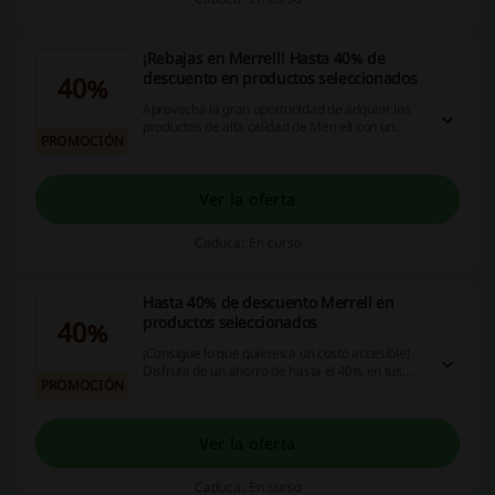
¡Rebajas en Merrell! Hasta 40% de
descuento en productos seleccionados
40%
Aprovecha la gran oportunidad de adquirir los
productos de alta calidad de Merrell con un
PROMOCIÓN
fantástico descuento de hasta el 40% al visitar
nuestro sitio web. ¡No dejes pasar esta oferta,
descubre las mejores promociones y códigos de
descuento para maximizar tus ahorros al
Ver la oferta
comprar en línea!
Caduca: En curso
Hasta 40% de descuento Merrell en
productos seleccionados
40%
¡Consigue lo que quieres a un costo accesible!
Disfruta de un ahorro de hasta el 40% en tus
PROMOCIÓN
productos favoritos de Merrell. ¡No pierdas esta
oportunidad, aprovecha proporciona el código
de descuento hoy mismo! Recuerda,
comprando en nuestra página también puedes
Ver la oferta
obtener increíbles ofertas de cashback.
Caduca: En curso