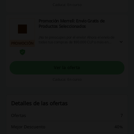
Caduca: En curso
Promoción Merrell: Envío Gratis de
Productos Seleccionados
¡No te preocupes por el envío! Ahora el envío de
todas tus compras de $90.000 CLP o más en
PROMOCIÓN
Merrell será completamente gratis. ¡Aprovecha
esta oportunidad!
Ver la oferta
Caduca: En curso
Detalles de las ofertas
Ofertas
7
Mejor Descuento
40%