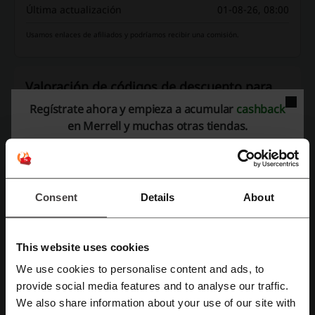
Última actualización
01-08-26, 08:00
Usamos enlaces de afiliados y podríamos recibir una comisión.
Valoración de códigos de descuento para
Merrell
Regístrate ahora y empieza a acumular
cashback
en Merrell y muchas otras tiendas.
Valoración media: 3.93, basada en 1534 votos
Datos de contacto Merrell:
Consent
Details
About
Merrell
Echa un vistazo a códigos promocionales
This website uses cookies
similares también
We use cookies to personalise content and ads, to
Regístrate con Facebook
provide social media features and to analyse our traffic.
VANS
CAT
Lounge
Colloky
Bold
We also share information about your use of our site with
Andesgear
SHEIN
Ferouch
Skechers
Pandora