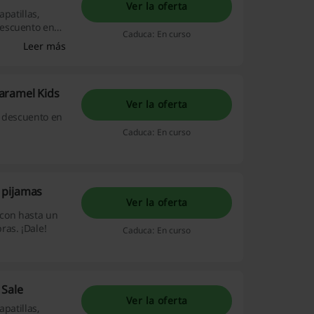
Ver la oferta
patillas,
descuento en
Caduca: En curso
Leer más
aramel Kids
Ver la oferta
e descuento en
Caduca: En curso
 pijamas
Ver la oferta
 con hasta un
ras. ¡Dale!
Caduca: En curso
 Sale
Ver la oferta
patillas,