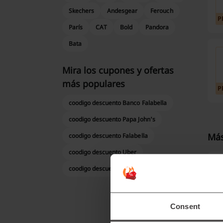
Skechers
Andesgear
Ferouch
P
París
CAT
Bold
Pandora
Bata
Mira los cupones y ofertas
más populares
P
coodigo descuento Banco Falabella
coodigo descuento Papa John's
Más
coodigo descuento Falabella
coodigo descuento Uber
¿
coodigo descuento Sodimac
B
gr
Consent
sa