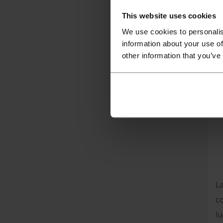
La
This website uses cookies
We use cookies to personalis
information about your use of
other information that you’ve
A
La
c
lu