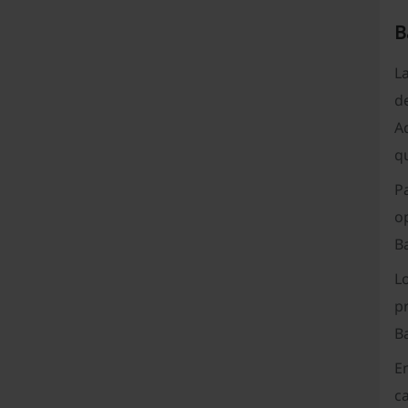
B
L
d
A
qu
P
op
B
L
pr
B
E
c