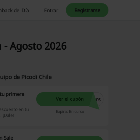
hback del Día
Entrar
Registrarse
 - Agosto 2026
ipo de Picodi Chile
tu primera
ers
Ver el cupón
escuento en tu
Expira: En curso
 ¡Dale!
n Sale