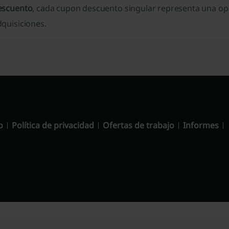
escuento
, cada cupon descuento singular representa una op
quisiciones.
o
Política de privacidad
Ofertas de trabajo
Informes