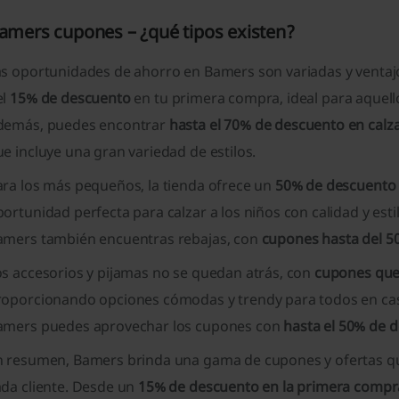
amers cupones – ¿qué tipos existen?
as oportunidades de ahorro en Bamers son variadas y ventaj
el
15% de descuento
en tu primera compra, ideal para aquell
demás, puedes encontrar
hasta el 70% de descuento en cal
e incluye una gran variedad de estilos.
ara los más pequeños, la tienda ofrece un
50% de descuento 
ortunidad perfecta para calzar a los niños con calidad y estil
amers también encuentras rebajas, con
cupones hasta del 5
os accesorios y pijamas no se quedan atrás, con
cupones que 
oporcionando opciones cómodas y trendy para todos en casa. 
amers puedes aprovechar los cupones con
hasta el 50% de 
n resumen, Bamers brinda una gama de cupones y ofertas qu
ada cliente. Desde un
15% de descuento en la primera compr