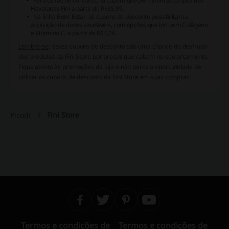
Para os fãs de conforto, há cupom que permitem a compra das
Havaianas Fini
a partir de R$35,99.
Na linha Bem-Estar, os cupons de desconto possibilitam a
aquisição de doces saudáveis, com opções que incluem Colágeno
e Vitamina C, a partir de R$4,26.
Lembre-se
: esses cupons de desconto são uma chance de desfrutar
dos produtos da Fini Store por preços que cabem no seu orçamento.
Fique atento às promoções da loja e não perca a oportunidade de
utilizar os cupons de desconto da Fini Store em suas compras!
Fini Store
Picodi
Termos e condições de
Termos e condições de