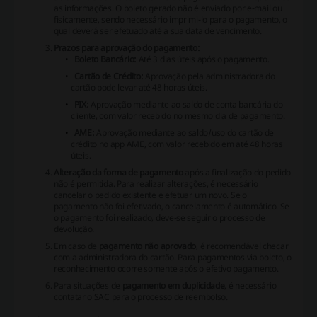
as informações. O boleto gerado não é enviado por e-mail ou
fisicamente, sendo necessário imprimi-lo para o pagamento, o
qual deverá ser efetuado até a sua data de vencimento.
Prazos para aprovação do pagamento:
Boleto Bancário:
Até 3 dias úteis após o pagamento.
Cartão de Crédito:
Aprovação pela administradora do
cartão pode levar até 48 horas úteis.
PIX:
Aprovação mediante ao saldo de conta bancária do
cliente, com valor recebido no mesmo dia de pagamento.
AME:
Aprovação mediante ao saldo/uso do cartão de
crédito no app AME, com valor recebido em até 48 horas
úteis.
Alteração da forma de pagamento
após a finalização do pedido
não é permitida. Para realizar alterações, é necessário
cancelar o pedido existente e efetuar um novo. Se o
pagamento não foi efetivado, o cancelamento é automático. Se
o pagamento foi realizado, deve-se seguir o processo de
devolução.
Em caso de
pagamento não aprovado
, é recomendável checar
com a administradora do cartão. Para pagamentos via boleto, o
reconhecimento ocorre somente após o efetivo pagamento.
Para situações de
pagamento em duplicidade
, é necessário
contatar o SAC para o processo de reembolso.