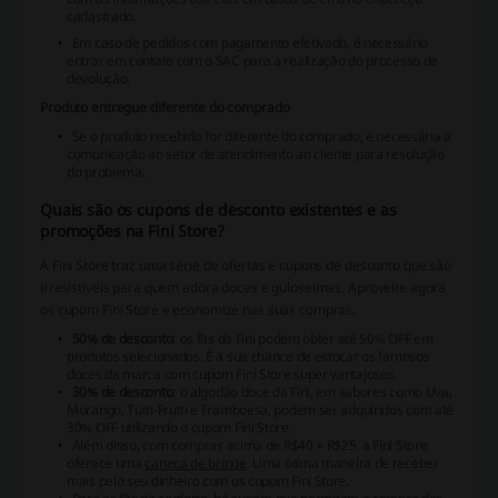
cadastrado.
Em caso de pedidos com pagamento efetivado, é necessário
entrar em contato com o SAC para a realização do processo de
devolução.
Produto entregue diferente do comprado
Se o produto recebido for diferente do comprado, é necessária a
comunicação ao setor de atendimento ao cliente para resolução
do problema.
Quais são os cupons de desconto existentes e as
promoções na Fini Store?
A Fini Store traz uma série de ofertas e cupons de desconto que são
irresistíveis para quem adora doces e guloseimas. Aproveite agora
os cupom Fini Store e economize nas suas compras.
50% de desconto
: os fãs da Fini podem obter até 50% OFF em
produtos selecionados. É a sua chance de estocar os famosos
doces da marca com cupom Fini Store super vantajosos.
30% de desconto
: o algodão doce da Fini, em sabores como Uva,
Morango, Tutti-Frutti e Framboesa, podem ser adquiridos com até
30% OFF utilizando o cupom Fini Store.
Além disso, com compras acima de R$40 + R$25, a Fini Store
oferece uma
caneca de brinde
. Uma ótima maneira de receber
mais pelo seu dinheiro com os cupom Fini Store.