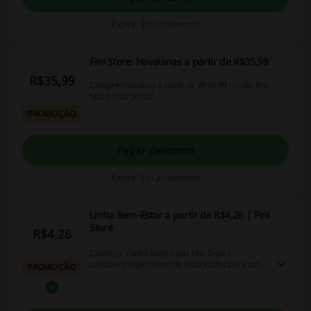
Expira: Em andamento
Fini Store: Havaianas a partir de R$35,99
R$35,99
Compre Havainas a partir de R$35,99 no site Fini
Store. Não perca!
PROMOÇÃO
Pegar desconto
Expira: Em andamento
Linha Bem-Estar a partir de R$4,26 | Fini
Store
R$4,26
Conheça a linha Bem-Estar Fini: Doces
saudáveis especialmente elaborados para uma
PROMOÇÃO
vida mais saudável sem perder o sabor. Confira
as versões Colágeno, Fibras, Vitamina C, Cálcio
+ Vit. D, entre outras delícias funcionais a partir
de R$4,26.