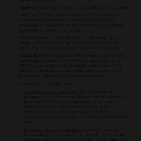
Boleto bancário:
Pagamento à vista, com validade de 3 dias úteis.
AME:
O QR Code para pagamento via AME aparece após a
confirmação do pedido e tem o prazo de 05 minutos para
pagamento. O não pagamento dentro deste período resulta em
cancelamento automático do pedido.
PIX:
Ao finalizar o pedido, o QR Code e a opção para copiar o
código são disponibilizados logo abaixo do número do pedido. O
tempo de validade para pagamento via PIX é de 30 minutos.
Cartão de crédito:
Para parcelamento, o valor de cada parcela
deve ser igual ou superior a R$ 100,00. Compras acima de R$
200,00 podem ser parceladas em até 02 vezes, e acima de R$
300,00 em até 03 parcelas, ambas sem juros. Cartões aceitos
incluem Visa, Mastercard, ELO, Diners e Hipercard.
Detalhes do Processo de Pagamento:
No pagamento via cartão de crédito
, após escolher os
produtos, é necessário logar no site e preencher os dados de
pagamento. Confira todos os dados antes de finalizar a
compra, pois após a conclusão não é possível realizar
alterações. Todos os pedidos passam por análise de
segurança, e qualquer divergência resulta no cancelamento do
pedido.
No pagamento via boleto bancário
, é necessário informar e-
mail e senha para seguir para a tela de finalização de compra.
Selecione o boleto como forma de pagamento e verifique todas