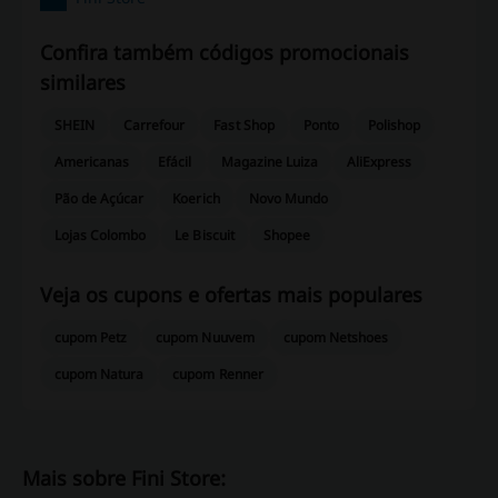
Confira também códigos promocionais
similares
SHEIN
Carrefour
Fast Shop
Ponto
Polishop
Americanas
Efácil
Magazine Luiza
AliExpress
Pão de Açúcar
Koerich
Novo Mundo
Lojas Colombo
Le Biscuit
Shopee
Veja os cupons e ofertas mais populares
cupom Petz
cupom Nuuvem
cupom Netshoes
cupom Natura
cupom Renner
Mais sobre Fini Store: