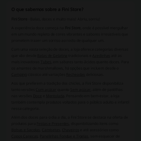
O que sabemos sobre a Fini Store?
Fini Store
-
Balas, doces e muito mais! Abriu, sorriu!
A experiência doce começa na
Fini Store
, onde é possível mergulhar
em um mundo repleto de cores vibrantes e sabores irresistíveis que
prometem trazer um sorriso ao rosto de qualquer um.
Com uma vasta seleção de doces, a loja oferece categorias diversas
que vão desde
Balas de Gelatina
tradicionais e
Azedinhas
até as
mais inovadoras
Tubes
, em sabores tanto ácidos quanto doces. Para
os amantes de marshmallows, há opções que incluem desde o
Camping
clássico até variações
Recheadas
deliciosas.
Aos que preferem a tradição dos chicles, a Fini Store disponibiliza
tanto versões
Com açúcar
quanto
Sem açúcar
, além de pastilhas
nas versões
Doce
e
Mentolada
. Pensando em bem-estar, a loja
também contempla produtos voltados para o público adulto e infantil
nessa categoria.
Além dos doces para o dia a dia, a Fini Store se destaca na oferta de
produtos para
Festas e Presentes
, disponibilizando itens como
Bolsas e Sacolas
,
Camisetas
,
Chaveiros
e até acessórios como
Copos Canecas
,
Panelinhas Fondue e Tigelas
, sem esquecer de