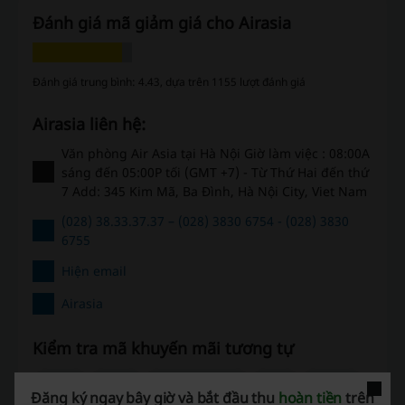
Đánh giá mã giảm giá cho Airasia
Đánh giá trung bình: 4.43, dựa trên 1155 lượt đánh giá
Airasia liên hệ:
Văn phòng Air Asia tại Hà Nội Giờ làm việc : 08:00A
sáng đến 05:00P tối (GMT +7) - Từ Thứ Hai đến thứ
7 Add: 345 Kim Mã, Ba Đình, Hà Nội City, Viet Nam
(028) 38.33.37.37 – (028) 3830 6754 - (028) 3830
6755
Hiện email
Airasia
Kiểm tra mã khuyến mãi tương tự
Jetstar
VietJet
Vietnam Airlines
Atadi
Abay.vn
Đăng ký ngay bây giờ và bắt đầu thu
hoàn tiền
trên