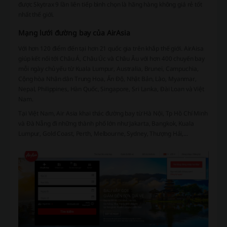
được Skytrax 9 lần liên tiếp bình chọn là hãng hàng không giá rẻ tốt
nhất thế giới.
Mạng lưới đường bay của AirAsia
Với hơn 120 điểm đến tại hơn 21 quốc gia trên khắp thế giới. AirAisa
giúp kết nối tới Châu Á, Châu Úc và Châu Âu với hơn 400 chuyến bay
mỗi ngày chủ yếu từ Kuala Lumpur, Australia, Brunei, Campuchia,
Cộng hòa Nhân dân Trung Hoa, Ấn Độ, Nhật Bản, Lào, Myanmar,
Nepal, Philippines, Hàn Quốc, Singapore, Sri Lanka, Đài Loan và Việt
Nam.
Tại Việt Nam, Air Asia khai thác đường bay từ Hà Nội, Tp Hồ Chí Minh
và Đà Nẵng đi những thành phố lớn như Jakarta, Bangkok, Kuala
Lumpur, Gold Coast, Perth, Melbourne, Sydney, Thượng Hải,...