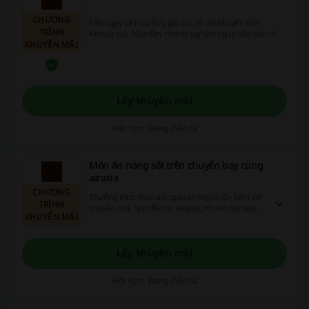
CHƯƠNG
Săn ngay vé may bay giá cực rẻ với khuyến mãi
TRÌNH
Airasia cực hấp dẫn, nhanh tay săn ngay nào bạn ơi.
KHUYẾN MÃI
Lấy khuyến mãi
Hết hạn: Đang diễn ra
Món ăn nóng sốt trên chuyến bay cùng
airasia
CHƯƠNG
Thưởng thức món ăn ngon không lo tốn kém với
TRÌNH
khuyến mãi hấp dẫn tại airasia, nhanh tay săn
KHUYẾN MÃI
ngay nào bạn ơi.
Lấy khuyến mãi
Hết hạn: Đang diễn ra