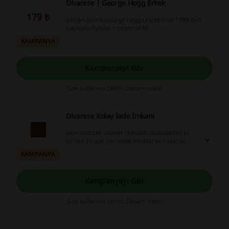
Divarese | George Hogg Erkek
179 ₺
Şıklığın adresi George Hogg ürünlerinde 179₺'den
başlayan fiyatlar + indirimlerle!
KAMPANYA
Kampanyayı Gör
Son kullanma tarihi: Devam eden
Divarese Kolay İade İmkanı
İade edilecek ürünler standart aksesuarları ile
birlikte 30 gün içerisinde eksiksiz ve hasarsız
olarak teslim edilebilir.
KAMPANYA
Kampanyayı Gör
Son kullanma tarihi: Devam eden