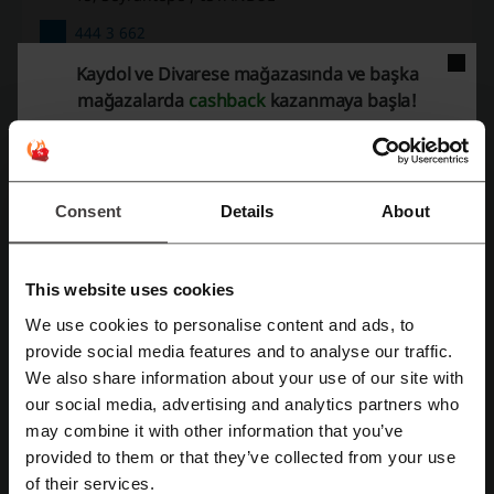
444 3 662
Kaydol ve Divarese mağazasında ve başka
e-posta adresini göster:
mağazalarda
cashback
kazanmaya başla!
Divarese
Benzer promosyon kodlarını da kontrol edin
Pierre Cardin
Penti
Lufian
Bershka
Koton
Consent
Details
About
BEYMEN
Trendyol
Mavi
Occasion
DERIMOD
DeFacto
Konyalı Saat
Stradivarius
Kiğılı
This website uses cookies
Boyner
We use cookies to personalise content and ads, to
Facebook ile üye ol
provide social media features and to analyse our traffic.
En popüler kuponları ve teklifleri görün
We also share information about your use of our site with
our social media, advertising and analytics partners who
Google ile üye ol
Pegasus kampanya
Hepsiburada indirim kodu
may combine it with other information that you’ve
Obilet indirim kodu
KARACA indirim kodu
provided to them or that they’ve collected from your use
Email ile üye ol
of their services.
SuperStep indirim kodu