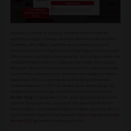
Ayakkabı seçiminde hiç kuşkusuz en önemli faktörlerinden biri
ayağınıza en uygun numarayı seçmektir. Divarese bu düşünceden
hareketle, satın aldığınız ürünlerde numara sorunu yaşamanız
durumunda Divarese mağazalarından kolay değişim imkanı sunuyor.
Zaman sıkıntısı yaşadığınız durumlarda ise, satın aldığınız ürünleri hiç
vakit kaybetmeden Divarese mağazalarından teslim alma şansınız
bulunuyor. Divarese’in online alışverişlere özel fırsatları bunlarla da
sınırlı kalmıyor. Divarese.com.tr üzerinden satın aldığınız ürünlerin
toplam tutarı 50 TL ve üzerinde ise, ücretsiz kargo hizmetinden
faydalanabiliyorsunuz. 50 TL ve altındaki alışverişlerinizde ise, hiç
endişelenmenize gerek yok, çünkü Picodi olarak Divarese’e özel
ücretsiz kargo
kampanyalarımızı her geçen gün yenilemeye devam
ediyoruz. Bunun yanı sıra, yapacağınız tüm alışverişlerde dönem
dönem değişen, farklı tutarlarda indirim fırsatları sunuyoruz. Yılın en
büyük indirimleri kaçırmak istemiyorsanız
Black Friday 2026
ve
Cyber
Monday 2026
günlerinde Picodi'yi ziyaret edin.