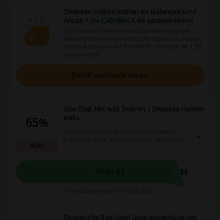
Divarese indirim kodları mı kullanıyorsun?
Ancak
1,3% CASHBACK
de kazanabilirsin!
Şimdi kayıt ol! Divarese mağazasından yapılacak
herhangi bir alışverişine Picodi ile başlamayı unutma.
indirim kodları ara ve CASHBACK'i etkinleştir. İlk 1,3%
bugün kazan!
Şimdi cashback kazan
Size Özel Net %65 İndirim | Divarese indirim
kodu
65%
Size özel listelenen Divarese indirim kodunu
kullanarak online alışverişlerinizde %65'e varan
KOD
tasarruf sağlayın.
8GM
Kodu Aç
Son kullanma tarihi: 15.08.2026
Divarese’ta 3 ve üzeri ürün alışverişine net