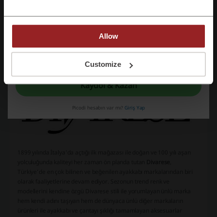
Allow
Divarese hakkındaki detaylar
Kaydolarak, "
şartlar ve koşullar
" ve "
gizlilik politikası
" belgelerini okuduğunu ve
kabul ettiğini beyan etmiş olursun.
Customize
Kaydol & Kazan
Picodi hesabın var mı?
Giriş Yap
1899 yılında İtalya'da açtığı ilk mağazası ile doğan ve 100 yılı aşan
yolculuğunda kaliteyi her zaman ön planda tutan
Divarese
,
Türkiye’de en çok bilinen ve beğenilen ayakkabı markalarından biri
olarak faaliyetlerine devam ediyor. Sezonun trend renk ve
modellerini kendine özgü Divarese stili ile yorumlayan ünlü marka
hem kendi adını taşıyan hem de dünyaca ünlü diğer markaların
ürünleri ile ayakkabı ve çantayı şıklığı tamamlayan aksesuarlar