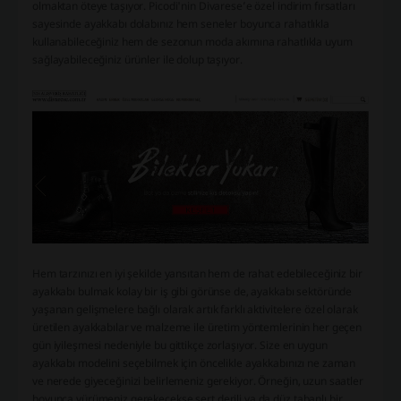
olmaktan öteye taşıyor. Picodi'nin Divarese’e özel indirim fırsatları
sayesinde ayakkabı dolabınız hem seneler boyunca rahatlıkla
kullanabileceğiniz hem de sezonun moda akımına rahatlıkla uyum
sağlayabileceğiniz ürünler ile dolup taşıyor.
Hem tarzınızı en iyi şekilde yansıtan hem de rahat edebileceğiniz bir
ayakkabı bulmak kolay bir iş gibi görünse de, ayakkabı sektöründe
yaşanan gelişmelere bağlı olarak artık farklı aktivitelere özel olarak
üretilen ayakkabılar ve malzeme ile üretim yöntemlerinin her geçen
gün iyileşmesi nedeniyle bu gittikçe zorlaşıyor. Size en uygun
ayakkabı modelini seçebilmek için öncelikle ayakkabınızı ne zaman
ve nerede giyeceğinizi belirlemeniz gerekiyor. Örneğin, uzun saatler
boyunca yürümeniz gerekecekse sert derili ya da düz tabanlı bir