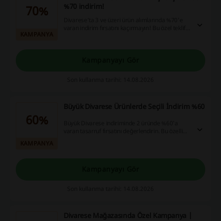
%70 indirim!
70%
Divarese’ta 3 ve üzeri ürün alımlarında %70'e
varan indirim fırsatını kaçırmayın! Bu özel teklif,
KAMPANYA
alışverişlerinizde büyük tasarruf sağlamanızı
mümkün kılıyor.
Kampanyayı Gör
Son kullanma tarihi: 14.08.2026
Büyük Divarese Ürünlerde Seçili İndirim %60
60%
Büyük Divarese indiriminde 2 üründe %60'a
varan tasarruf fırsatını değerlendirin. Bu özelliği
ile alışverişlerinizde önemli bir avantaj
KAMPANYA
sağlayabilirsiniz.
Kampanyayı Gör
Son kullanma tarihi: 14.08.2026
Divarese Mağazasında Özel Kampanya |