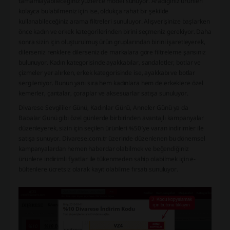
tamamlayabileceğiniz yüzlerce model sunuyor. Aradığınız ürünleri
kolayca bulabilmeniz için ise, oldukça rahat bir şekilde
kullanabileceğiniz arama filtreleri sunuluyor. Alışverişinize başlarken
önce kadın ve erkek kategorilerinden birini seçmeniz gerekiyor. Daha
sonra sizin için oluşturulmuş ürün gruplarından birini işaretleyerek,
dilerseniz renklere dilerseniz de markalara göre filtreleme şansınız
bulunuyor. Kadın kategorisinde ayakkabılar, sandaletler, botlar ve
çizmeler yer alırken, erkek kategorisinde ise, ayakkabı ve botlar
sergileniyor. Bunun yanı sıra hem kadınlara hem de erkeklere özel
kemerler, çantalar, çoraplar ve aksesuarlar satışa sunuluyor.
Divarese Sevgililer Günü, Kadınlar Günü, Anneler Günü ya da
Babalar Günü gibi özel günlerde birbirinden avantajlı kampanyalar
düzenleyerek, sizin için seçilen ürünleri %50’ye varan indirimler ile
satışa sunuyor. Divarese.com.tr üzerinde düzenlenen bu dönemsel
kampanyalardan hemen haberdar olabilmek ve beğendiğiniz
ürünlere indirimli fiyatlar ile tükenmeden sahip olabilmek için e-
bültenlere ücretsiz olarak kayıt olabilme fırsatı sunuluyor.