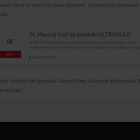
vom okne sa otvorí stránka Zerex.sk. Zľavový kód zadávajte d
šík.
ento obchod tiež ponúka úžasné zľavy a zľavové kódy počas
B
ýpredajov!