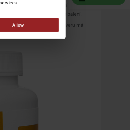
 services.
isto garantuje vrátenie peňazí pri
ie je do 24 hodín v diskretnom balení.
ý a výrobky sú certifikované. Dôveru má
Allow