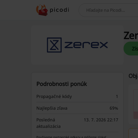
Hľadaj
Zer
Obj
Podrobnosti ponúk
Propagačné kódy
1
Najlepšia zľava
69%
Posledná
13. 7. 2026 22:17
aktualizácia
Používame partnerské odkazy a môžeme získať