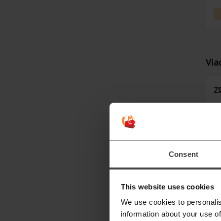
Via
Z
Consent
Ze
This website uses cookies
po
We use cookies to personalis
zľ
information about your use of