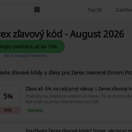
Top 50
Cashba
ex zľavový kód - August 2026
Získajte cashback až do 10%
Ako to funguje?
Podmienky
avte zľavové kódy a zľavy pre Zerex overené tímom Pi
Zľava až -5% na celý prvý nákup | Zerex zľavový 
5%
Produkty na zlepšenie erekcie so zľavou 5% pomocou zľ
Kód platí na prvou objednávky nad 20€
KÓD
Overené
Používate Zerex zľavové kódy? Super, ale teraz m