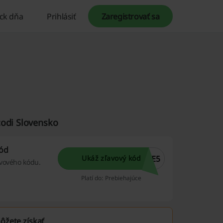
ck dňa
Prihlásiť
Zaregistrovať sa
codi Slovensko
kód
TE5
Ukáž zľavový kód
avového kódu.
Platí do: Prebiehajúce
ôžete získať