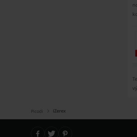
no
ko
T
v
iZerex
Picodi