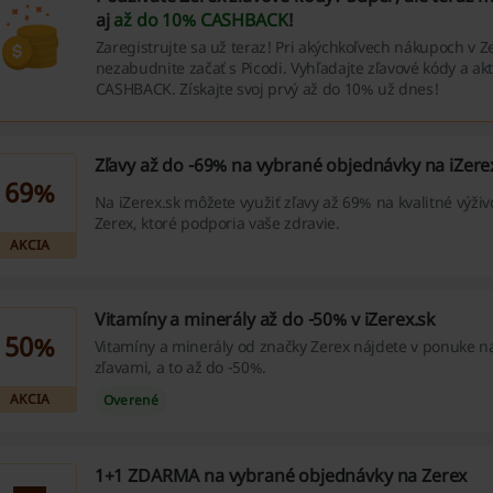
aj
až do 10% CASHBACK
!
Zaregistrujte sa už teraz! Pri akýchkoľvech nákupoch v Z
nezabudnite začať s Picodi. Vyhľadajte zľavové kódy a akti
CASHBACK. Získajte svoj prvý až do 10% už dnes!
Zľavy až do -69% na vybrané objednávky na iZere
69%
Na iZerex.sk môžete využiť zľavy až 69% na kvalitné výži
Zerex, ktoré podporia vaše zdravie.
AKCIA
Vitamíny a minerály až do -50% v iZerex.sk
50%
Vitamíny a minerály od značky Zerex nájdete v ponuke na
zľavami, a to až do -50%.
AKCIA
Overené
1+1 ZDARMA na vybrané objednávky na Zerex