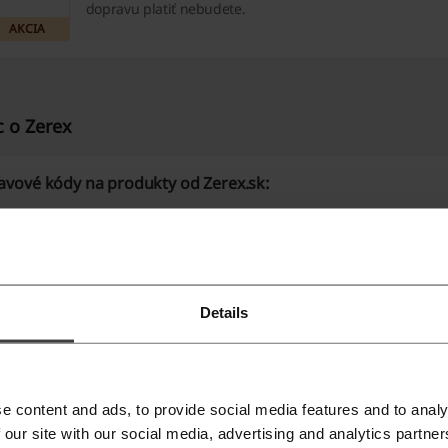
dopravu platiť nebudete.
AKCIA
c o Zerex
ľavové kódy na produkty od Zerex.sk:
Details
rex je prípravok na silnú a dlhotrvajúcu erekciu. Je jednou z
ruchami erekcie. Zerex Vám zaručí vysokú kvalitu, rýchly ná
e content and ads, to provide social media features and to analy
avami, ktoré firma ponúka (a tie nie sú malé).
 our site with our social media, advertising and analytics partn