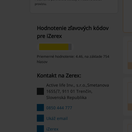
províziu.
Hodnotenie zľavových kódov
pre iZerex
Priemerné hodnotenie: 4.46, na základe 754
hlasov
Kontakt na Zerex:
Active life Inv., s.r.o.,Smetanova
1655/7, 911 01 Trenčín,
Slovenská Republika
0850 444 777
Ukáž email
iZerex