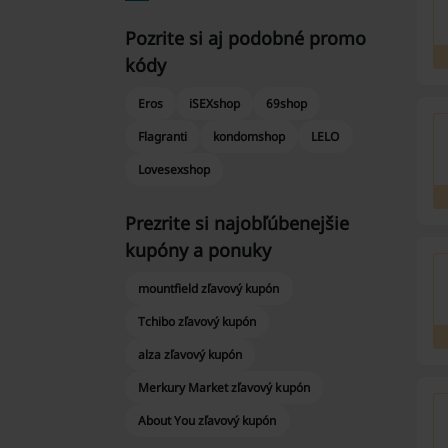
Pozrite si aj podobné promo
kódy
Eros
iSEXshop
69shop
Flagranti
kondomshop
LELO
Lovesexshop
Prezrite si najobľúbenejšie
kupóny a ponuky
mountfield zľavový kupón
Tchibo zľavový kupón
alza zľavový kupón
Merkury Market zľavový kupón
About You zľavový kupón