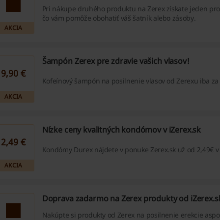
Pri nákupe druhého produktu na Zerex získate jeden pr
čo vám pomôže obohatiť váš šatník alebo zásoby.
AKCIA
Šampón Zerex pre zdravie vašich vlasov!
9,90 €
Kofeínový šampón na posilnenie vlasov od Zerexu iba za 
AKCIA
Nízke ceny kvalitných kondómov v iZerex.sk
2,49 €
Kondómy Durex nájdete v ponuke Zerex.sk už od 2,49€ v
AKCIA
Doprava zadarmo na Zerex produkty od iZerex.s
Nakúpte si produkty od Zerex na posilnenie erekcie aspo