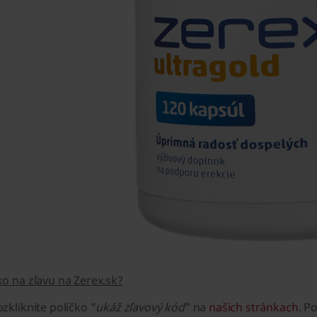
o na zľavu na Zerex.sk?
zkliknite políčko "
ukáž zľavový kód
" na
našich stránkach
. P