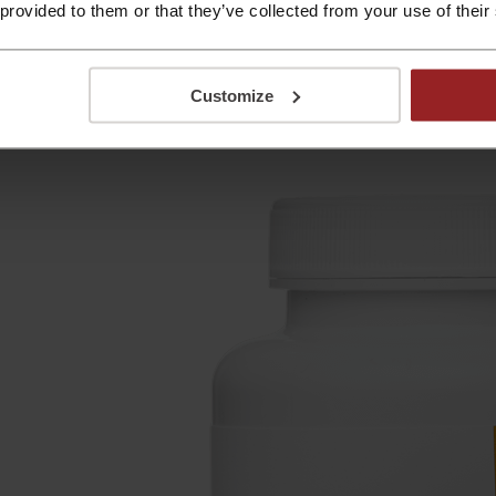
 provided to them or that they’ve collected from your use of their
erex ponúka aj dopravu zadarmo pri objednávke nad 70€ a tak
spokojnosti. K objednávke nad 100€ získate darček. Doručen
rex podporuje libido a chuť na sex. Je laboratórne preveren
Customize
rex v tisíckach Slovákov, ktorí Zerex už skúsili.