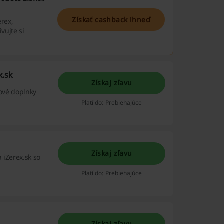
Získať cashback ihneď
erex,
vujte si
x.sk
Získaj zľavu
vové doplnky
Platí do: Prebiehajúce
Získaj zľavu
 iZerex.sk so
Platí do: Prebiehajúce
Získaj zľavu