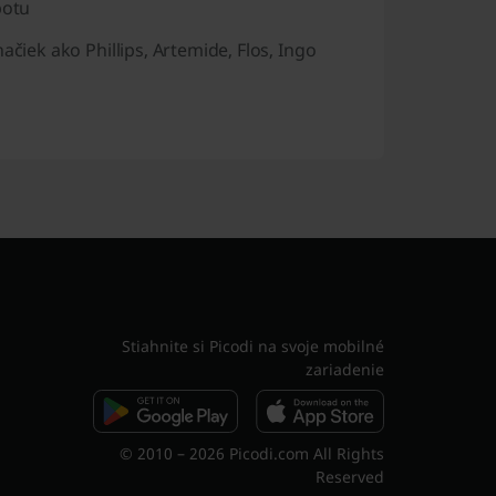
botu
načiek ako
Phillips, Artemide, Flos, Ingo
Stiahnite si Picodi na svoje mobilné
zariadenie
© 2010 – 2026 Picodi.com All Rights
Reserved