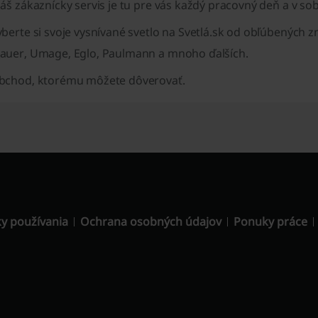
áš zákaznícky servis je tu pre vás každý pracovný deň
a v so
berte si svoje vysnívané
svetlo na Svetlá.sk od
obľúbených z
auer, Umage, Eglo,
Paulmann a mnoho ďalších.
bchod, ktorému môžete dôverovať.
y používania
Ochrana osobných údajov
Ponuky práce