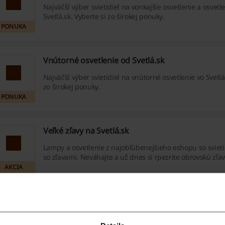
Najväčší výber svietidiel na vonkajšie osvetlenie a osvetl
Svetlá.sk. Vyberte si zo širokej ponuky.
PONUKA
Vnútorné osvetlenie od Svetlá.sk
Najväčší výber svietidiel na vnútorné osvetlenie vo Svetlá
zo širokej ponuky.
PONUKA
Veľké zľavy na Svetlá.sk
Lampy a osvetlenie z najobľúbenejšieho eshopu so sviet
so zľavami. Neváhajte a už dnes si rpezrite obrovskú zľ
AKCIA
Doprava zadarmo z e-shopu Svetlá.sk
Doprava zadarmo pri každom nákupe nad 29,99€ v eshop