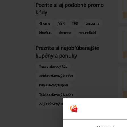
Pozrite si aj podobné promo
kódy
4home
JYSK
TPD
tescoma
Kinekus
dormeo
mountfield
Prezrite si najobľúbenejšie
kupóny a ponuky
Tesco zľavový kód
adidas zľavový kupón
nay zľavový kupón
Tchibo zľavový kupón
ZAJO zľavový kupón