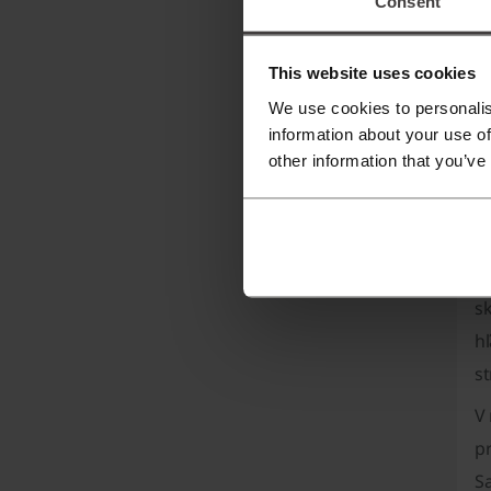
Consent
This website uses cookies
We use cookies to personalis
Via
information about your use of
other information that you’ve
K
Sv
s
sk
h
s
V
p
S