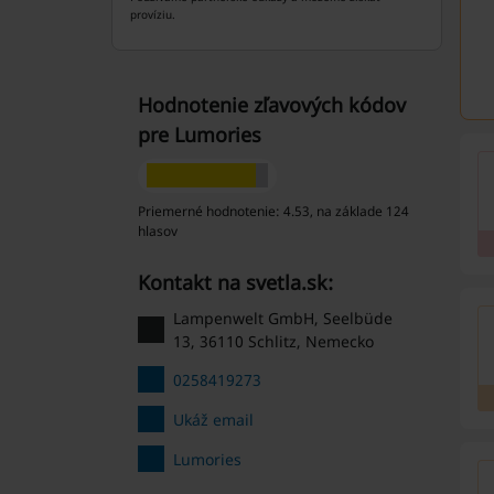
províziu.
Hodnotenie zľavových kódov
pre Lumories
Priemerné hodnotenie: 4.53, na základe 124
hlasov
Kontakt na svetla.sk:
Lampenwelt GmbH, Seelbüde
13, 36110 Schlitz, Nemecko
0258419273
Ukáž email
Lumories