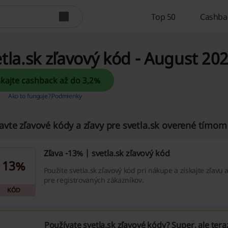
Top 50
Cashba
tla.sk zľavový kód - August 20
Získajte cashback až do 3,2%
Ako to funguje?
Podmienky
avte zľavové kódy a zľavy pre svetla.sk overené tímom
Zľava -13% | svetla.sk zľavový kód
13%
Použite svetla.sk zľavový kód pri nákupe a získajte zľavu a
pre registrovaných zákazníkov.
KÓD
Používate svetla.sk zľavové kódy? Super, ale ter