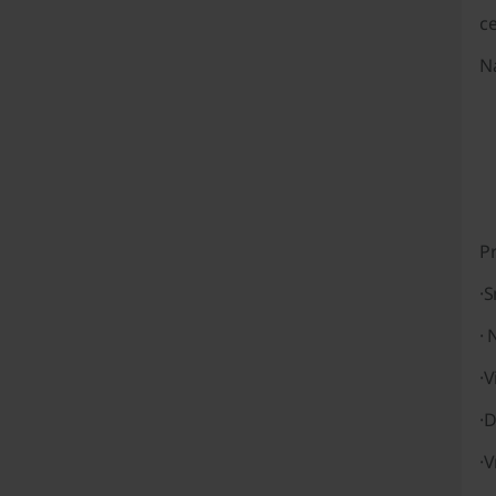
c
N
P
·
S
·
·
V
·
D
·
V