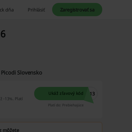
ck dňa
Prihlásiť
Zaregistrovať sa
26
 Picodi Slovensko
T13
Ukáž zľavový kód
ž -13%. Platí
Platí do: Prebiehajúce
az môžete