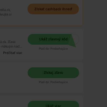
Získať cashback ihneď
etla.sk,
vujte si
Ukáž zľavový kód
á.sk. Zľava
ri nákupe nad
Platí do: Prebiehajúce
 vám budú do
Prečítať viac
taktiež najnovšie
Získaj zľavu
Platí do: Prebiehajúce
Ukáž viac