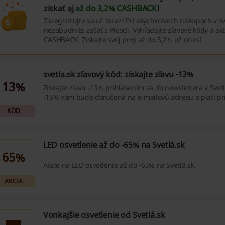
získať aj
až do 3,2% CASHBACK
!
Zaregistrujte sa už teraz! Pri akýchkoľvech nákupoch v sv
nezabudnite začať s Picodi. Vyhľadajte zľavové kódy a akti
CASHBACK. Získajte svoj prvý až do 3,2% už dnes!
svetla.sk zľavový kód: získajte zľavu -13%
13%
Získajte zľavu -13% prihlásením sa do newslettera v Svetl
-13% vám bude doručená na e-mailovú adresu a platí p
99€. Po prihláesní sa do odberu noviniek cez váš e-mail
KÓD
schránky chodiť najnovšie akcie a zľavy od Svetlá.sk, ale 
kupóny! Nezmeškajte to a využite zľavu -13% už dnes.
LED osvetlenie až do -65% na Svetlá.sk
65%
Akcie na LED osvetlenie až do -65% na Svetlá.sk.
AKCIA
Vonkajšie osvetlenie od Svetlá.sk