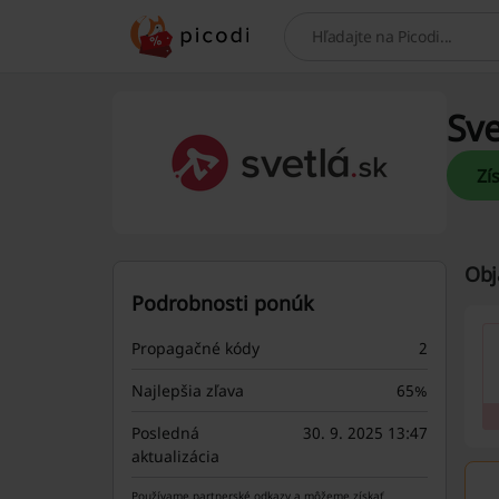
Hľadaj
Sve
Obj
Podrobnosti ponúk
Propagačné kódy
2
Najlepšia zľava
65%
Posledná
30. 9. 2025 13:47
aktualizácia
Používame partnerské odkazy a môžeme získať