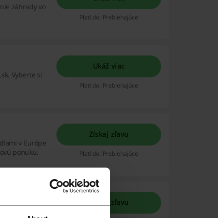
enie záhrady vo
Platí do: Prebiehajúce
Ukáž viac
.sk. Vyberte si
Platí do: Prebiehajúce
Získaj zľavu
idlami v Európe
avovú ponuku.
Platí do: Prebiehajúce
Získaj zľavu
e Svetlá.sk