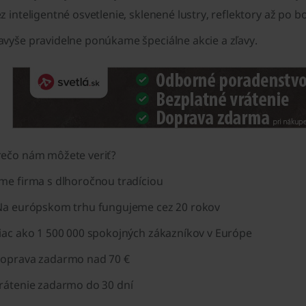
ez
inteligentné osvetlenie,
sklenené lustry, reflektory
až po b
avyše pravidelne ponúkame
špeciálne akcie a zľavy.
rečo nám môžete veriť?
me firma s dlhoročnou
tradíciou
Na európskom trhu fungujeme
cez 20 rokov
iac ako 1 500 000 spokojných zákazníkov v
Európe
oprava zadarmo nad 70 €
rátenie zadarmo do 30 dní