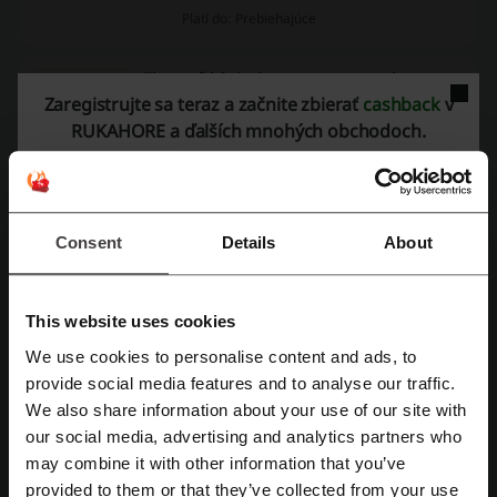
Platí do: Prebiehajúce
Zberateľské vinyly za super cenu od
Rukahore.sk
Zaregistrujte sa teraz a začnite zbierať
cashback
v
RUKAHORE a ďalších mnohých obchodoch.
Zberateľské platne za skvelé ceny nájdete v e-shope
Rukahore.sk
SUPER CENA
Consent
Details
About
Ukáž viac
Platí do: Prebiehajúce
This website uses cookies
We use cookies to personalise content and ads, to
Zaregistrujte sa pomocou Facebooku
Podrobnosti ponúk
provide social media features and to analyse our traffic.
We also share information about your use of our site with
Ponuky
11
our social media, advertising and analytics partners who
Zaregistrujte sa cez Google
may combine it with other information that you’ve
Najlepšia zľava
80%
provided to them or that they’ve collected from your use