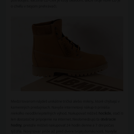
potrebuješ. Väčšina CD-čiek je vždy skladom, takže tvoje nové CD je
o chvíľu v tvojom prehrávači.
Medzi tovarom nájdeš unikátne tričká alebo mikiny, ktoré chýbajú v
kamenných predajniach. Navyše internetový nákup ti prináša
niekoľko neodškriepiteľných výhod. Nakupovať môžeš
hocikde
, stačí ti
len dostatočné pripojenie na internet. Neobmedzujú ťa
otváracie
hodiny
, pretože môžeš nakupovať 24 hodín denne a 7 dní počas
týždňa. Nový tovar príde až pred dvere tvojej domácnosti. Navyše