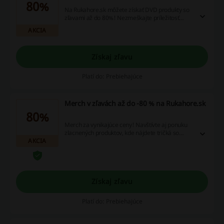
80%
Na Rukahore.sk môžete získať DVD produkty so
zľavami až do 80%! Nezmeškajte príležitosť
obohatiť svoju zbierku výhodnými cenami.
AKCIA
Získaj zľavu
Platí do: Prebiehajúce
Merch v zľavách až do -80 % na Rukahore.sk
80%
Merch za vynikajúce ceny! Navštívte aj ponuku
zlacnených produktov, kde nájdete tričká so
AKCIA
zľavami až -80 %! Nakupte teraz!
Získaj zľavu
Platí do: Prebiehajúce