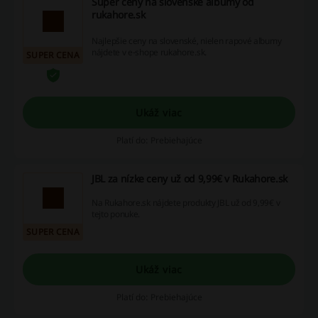
Super ceny na slovenské albumy od
rukahore.sk
Najlepšie ceny na slovenské, nielen rapové albumy
nájdete v e-shope rukahore.sk.
SUPER CENA
Ukáž viac
Platí do: Prebiehajúce
JBL za nízke ceny už od 9,99€ v Rukahore.sk
Na Rukahore.sk nájdete produkty JBL už od 9,99€ v
tejto ponuke.
SUPER CENA
Ukáž viac
Platí do: Prebiehajúce