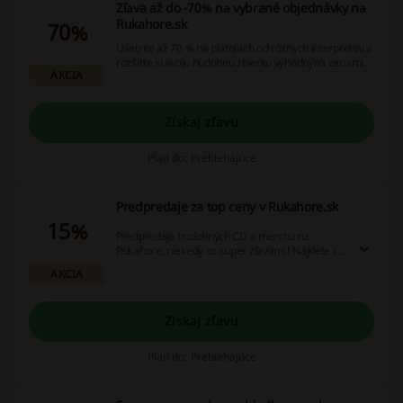
Zľava až do -70% na vybrané objednávky na
Rukahore.sk
70%
Ušetrite až 70 % na platniach od rôznych interpretov a
rozšírte si svoju hudobnú zbierku výhodnými cenami.
AKCIA
Získaj zľavu
Platí do: Prebiehajúce
Predpredaje za top ceny v Rukahore.sk
15%
Predpredaje hudobných CD a merchu na
Rukahore, niekedy so super zľavami! Nájdete ich
na hlavnej stránke priamo pod bannerom.
AKCIA
Získaj zľavu
Platí do: Prebiehajúce