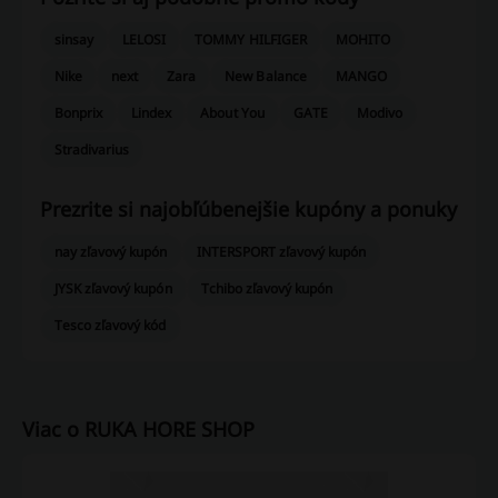
sinsay
LELOSI
TOMMY HILFIGER
MOHITO
Nike
next
Zara
New Balance
MANGO
Bonprix
Lindex
About You
GATE
Modivo
Stradivarius
Prezrite si najobľúbenejšie kupóny a ponuky
nay zľavový kupón
INTERSPORT zľavový kupón
JYSK zľavový kupón
Tchibo zľavový kupón
Tesco zľavový kód
Viac o RUKA HORE SHOP