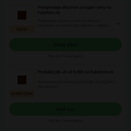
Predpredaje albumov za super ceny na
rukahore.sk
Predpredaje albumov a merchu rôznych
interprétov zo sveta hudby nájdete za najlepšie
AKCIA
ceny práve v tomto eshope.
Získaj zľavu
Platí do: Prebiehajúce
Produkty JBL už od 9,99€ na Rukahore.sk
Na Rukahore.sk nájdete produkty JBL už od 9,99€ v
tejto ponuke.
SUPER CENA
Ukáž viac
Platí do: Prebiehajúce