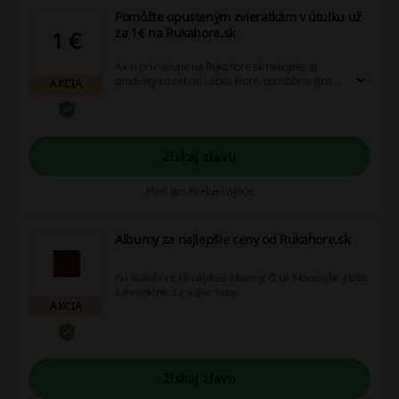
Pomôžte opusteným zvieratkám v útulku už
za 1€ na Rukahore.sk
1 €
Ak si pri nákupe na Rukahore.sk nakúpite aj
produkty zo sekcie Labka Hore, pomôžete tým
AKCIA
psíkom, mačkám a iným zvieratkám, ktoré svoj
život prežívajú v útulkoch. Táto časť peňazí pôjde
na krmivo pre Slovenské útulky. Kúpte si pekný
odznak alebo tašku a pomôžte tak štvornohým
miláčikom.
Získaj zľavu
Platí do: Prebiehajúce
Albumy za najlepšie ceny od Rukahore.sk
Na Rukahore.sk nájdete albumy, či už Slovenské alebo
zahraničné, za super ceny.
AKCIA
Získaj zľavu