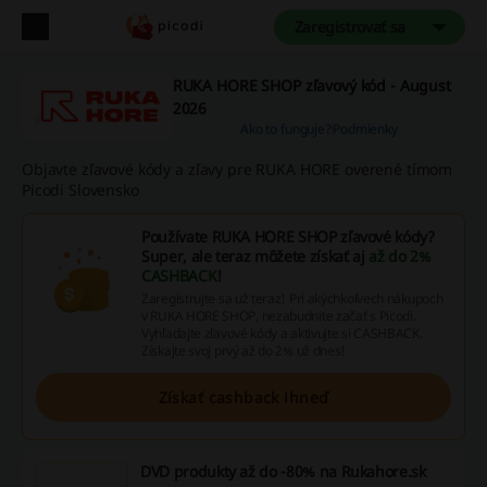
Zaregistrovať sa
RUKA HORE SHOP zľavový kód - August
2026
Ako to funguje?
Podmienky
Objavte zľavové kódy a zľavy pre RUKA HORE overené tímom
Picodi Slovensko
Používate RUKA HORE SHOP zľavové kódy?
Super, ale teraz môžete získať aj
až do 2%
CASHBACK
!
Zaregistrujte sa už teraz! Pri akýchkoľvech nákupoch
v RUKA HORE SHOP, nezabudnite začať s Picodi.
Vyhľadajte zľavové kódy a aktivujte si CASHBACK.
Získajte svoj prvý až do 2% už dnes!
Získať cashback ihneď
DVD produkty až do -80% na Rukahore.sk