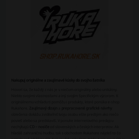
Nakupuj originálne a zaujímavé kúsky do svojho šatníka
Hovorí sa, že každý z nás je v niečom originálny alebo unikátny.
Niekto svojimi vlastnosťami a iný svojím špecifickým výzorom. K
originálnemu vzhľadu ti pomôžu i produkty, ktoré ponúka e-shop
Rukahore.
Zaujímavý dizajn
a
prepracované grafické návrhy
oblečenia dokážu zviditeľniť tvoju osobu ešte predtým ako niečo
povieš alebo sa predstavíš. V ponuke internetového predajcu
nechýbajú
CD – nosiče
od slovenských a českých interpretov. Ak
hľadáš zahraničnú hudbu, tak s obchodom Rukahore nájdeš to čo