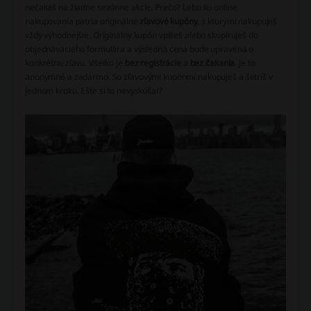
nečakáš na žiadne sezónne akcie. Prečo? Lebo ku online
nakupovania patria originálne
zľavové kupóny
, s ktorými nakupuješ
vždy výhodnejšie. Originálny kupón vpíšeš alebo skopíruješ do
objednávacieho formulára a výsledná cena bude upravená o
konkrétnu zľavu. Všetko je
bez registrácie
a
bez čakania
. Je to
anonymné a zadarmo. So zľavovými kupónmi nakupuješ a šetríš v
jednom kroku. Ešte si to nevyskúšal?