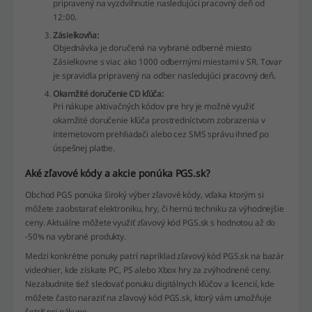
pripravený na vyzdvihnutie nasledujúci pracovný deň od
12:00.
Zásielkovňa:
Objednávka je doručená na vybrané odberné miesto
Zásielkovne s viac ako 1000 odbernými miestami v SR. Tovar
je spravidla pripravený na odber nasledujúci pracovný deň.
Okamžité doručenie CD kľúča:
Pri nákupe aktivačných kódov pre hry je možné využiť
okamžité doručenie kľúča prostredníctvom zobrazenia v
internetovom prehliadači alebo cez SMS správu ihneď po
úspešnej platbe.
Aké zľavové kódy a akcie ponúka PGS.sk?
Obchod PGS ponúka široký výber zľavové kódy, vďaka ktorým si
môžete zaobstarať elektroniku, hry, či hernú techniku za výhodnejšie
ceny. Aktuálne môžete využiť zľavový kód PGS.sk s hodnotou až do
-50% na vybrané produkty.
Medzi konkrétne ponuky patrí napríklad zľavový kód PGS.sk na bazár
videohier, kde získate PC, PS alebo Xbox hry za zvýhodnené ceny.
Nezabudnite tiež sledovať ponuku digitálnych kľúčov a licencií, kde
môžete často naraziť na zľavový kód PGS.sk, ktorý vám umožňuje
šetriť pri nákupe.