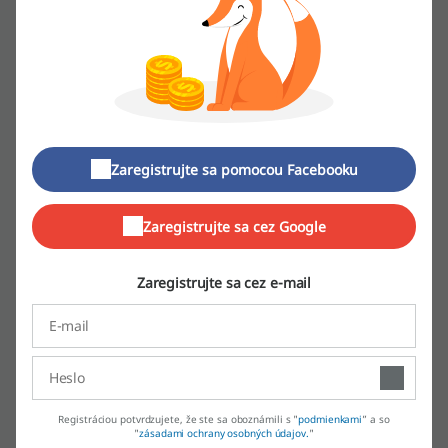
príslušenstvo pre PlayStation 4, PlayStation 5, vrátane ovládačov a
digitálnych kľúčov
.
Xbox
: Ponúkame hry, konzoly a príslušenstvo pre Xbox One a
Xbox Series.
Nintendo
: Hľadáte hry alebo konzoly Nintendo Switch? Máme ich
v ponuke vrátane príslušenstva a
zberateľských amiibo
figúrok.
Funko POP
: Pre zberateľov máme širokú ponuku Funko POP
figúrok z rôznych filmových, herných a popkultúrnych svetov.
Herná móda
: Nájdete tu
tričká
, mikiny, čiapky a ďalšie doplnky s
hernými motívmi.
Elektronika
: Ponúkame slúchadlá, reproduktory a iné audio
Zaregistrujte sa pomocou Facebooku
zariadenia, smart hodinky, tablety a mnoho ďalších elektronických
produktov na každodenné použitie aj hobby.
V oblasti
servisu
poskytujeme odbornú pomoc s opravami a údržbou
Zaregistrujte sa cez Google
vášho zariadenia. Okrem toho, v prípade, že si chcete zakúpený tovar
osobne vyzdvihnúť, máme v
predajniach
pripravený široký výber
produktov. Informácie o vrátení tovaru a reklamačnom procese sú k
Zaregistrujte sa cez e-mail
dispozícii v sekcii
INFORMÁCIE
.
Pre najnovšie
Akciové ponuky
,
novinky
či
pripravované produkty
,
stačí sledovať našu webovú stránku alebo sa prihlásiť k odberu
noviniek prostredníctvom e-mailu.
Ako vrátiť nákupy v PGS.sk?
Registráciou potvrdzujete, že ste sa oboznámili s "
podmienkami
” a so
"
zásadami ochrany osobných údajov.
"
Reklamácia tovaru