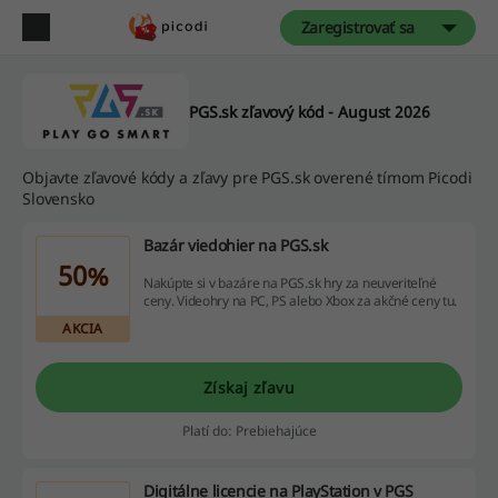
Zaregistrovať sa
PGS.sk zľavový kód - August 2026
Objavte zľavové kódy a zľavy pre PGS.sk overené tímom Picodi
Slovensko
Bazár viedohier na PGS.sk
50%
Nakúpte si v bazáre na PGS.sk hry za neuveriteľné
ceny. Videohry na PC, PS alebo Xbox za akčné ceny tu.
AKCIA
Získaj zľavu
Platí do: Prebiehajúce
Digitálne licencie na PlayStation v PGS