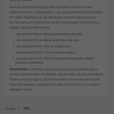
Ďalej obchod PGS poskytuje zľavový kód PGS.sk pre overené
digitálne licencie na PlayStation, čo je skvelá príležitosť pre majiteľov
PS5 alebo PlayStation 4. Ak potrebujete opraviť svoju pokazenú
konzolu alebo inú elektroniku, využite poskytované zľavové kódy a
získajte servis za skvelé ceny.
zľavový kód PGS.sk -50% na povianočný výpredaj
zľavový kód PGS.sk Veľký Black Friday výpredaj
zľavový kód PGS.sk -10% na Sodastream
zľavový kód PGS.sk -15% na hodinky Canyon
zľavový kód PGS.sk -20% na bezdrôtové slúchadlá a ďalšie
produkty od Niceboy
Nezabudnite
, že mnohé z týchto ponúk sú časovo obmedzené, a
preto je dôležité sledovať aktuálne zľavové kódy, aby ste nezmeškali
žiadnu šancu na úsporu. PGS často pridáva nové a lákavé zľavové
kódy, tak neváhajte a pripojte sa k zákazníkom, ktorí už na svojich
nákupoch šetrili.
PGS
Picodi