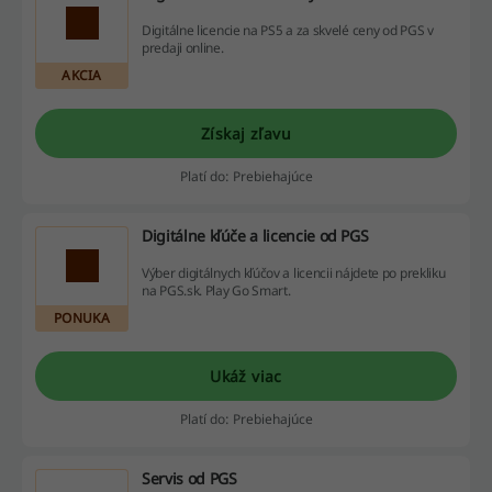
Digitálne licencie na PS5 a za skvelé ceny od PGS v
predaji online.
AKCIA
Získaj zľavu
Platí do: Prebiehajúce
Digitálne kľúče a licencie od PGS
Výber digitálnych kľúčov a licencii nájdete po prekliku
na PGS.sk. Play Go Smart.
PONUKA
Ukáž viac
Platí do: Prebiehajúce
Servis od PGS