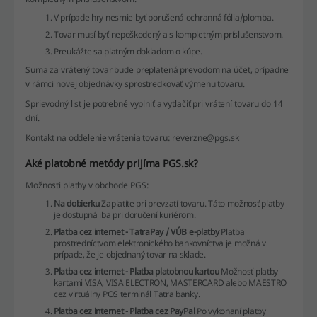
V prípade hry nesmie byť porušená ochranná fólia/plomba.
Tovar musí byť nepoškodený a s kompletným príslušenstvom.
Preukážte sa platným dokladom o kúpe.
Suma za vrátený tovar bude preplatená prevodom na účet, prípadne
v rámci novej objednávky sprostredkovať výmenu tovaru.
Sprievodný list je potrebné vyplniť a vytlačiť pri vrátení tovaru do 14
dní.
Kontakt na oddelenie vrátenia tovaru: reverzne@pgs.sk
Aké platobné metódy prijíma PGS.sk?
Možnosti platby v obchode PGS:
Na dobierku
Zaplatíte pri prevzatí tovaru. Táto možnosť platby
je dostupná iba pri doručení kuriérom.
Platba cez internet - TatraPay / VÚB e-platby
Platba
prostredníctvom elektronického bankovníctva je možná v
prípade, že je objednaný tovar na sklade.
Platba cez internet - Platba platobnou kartou
Možnosť platby
kartami VISA, VISA ELECTRON, MASTERCARD alebo MAESTRO
cez virtuálny POS terminál Tatra banky.
Platba cez internet - Platba cez PayPal
Po vykonaní platby