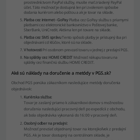
prostredníctvom PayPal služby, musíte mať zriadený PayPal
účet. Táto možnosť je dostupná len pri zvolenom spôsobe
dodania kuriérom alebo poštou a ak je tovar na sklade.
Platba cez internet - GoPay
Platba cez GoPay službu s priamymi
platbami cez elektronické bankovníctvo v Poštovej banke,
SberBank, UniCredit. Aktívna len pri tovare na sklade.
Platba cez SMS správu
Tento spôsob platby je prístupný iba pri
objednávaní cd kľúčov, ktoré sú na sklade.
V hotovosti
Pri osobnom prevzatí tovaru v jednej z predajní PGS.
Na splátky cez HOME CREDIT
Možnosť nákupu tovaru na
splátky cez finančnú službu HOME CREDIT.
Aké sú náklady na doručenie a metódy v PGS.sk?
Obchod PGS ponúka zákazníkom nasledujúce metódy doručenia
objednávok:
Kuriérska služba:
Tovar je zaslaný priamo k zákazníkovi domov s možnosťou
doručenia nasledujúci pracovný deň po expedícii z obchodu,
ak bola objednávka vykonaná do 16:00 v pracovný deň.
Osobný odber na predajni:
Možnosť prevziať objednaný tovar na ktorejkoľvek z predajní
PGS. Ak je tovar dostupný na centrálnom sklade, je