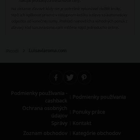
nakúpiť produkty za oveľa nižšie ceny.
Na získanie zľavové kódy nie je potrebné vykonávať zložité kroky,
stačí ich aplikovať priamo v nákupnom košíku a zľava sa automaticky
odpočíta od konečnej sumy. Prehľad najnovších a výhodných ponúk z
zľavový kód Luisaviaroma.com môžete nájsť jednoducho online.
Luisaviaroma.com
Picodi
Podmienky používania -
Podmienky používania
cashback
Ochrana osobných
Ponuky práce
údajov
Správy
Kontakt
Zoznam obchodov
Kategórie obchodov