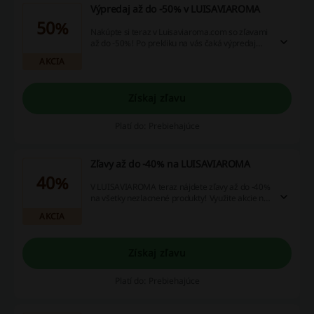
Výpredaj až do -50% v LUISAVIAROMA
50%
Nakúpte si teraz v Luisaviaroma.com so zľavami
až do -50%! Po prekliku na vás čaká výpredaj
plný luxusnej módy so zľavou až -50%.
AKCIA
Získaj zľavu
Platí do: Prebiehajúce
Zľavy až do -40% na LUISAVIAROMA
40%
V LUISAVIAROMA teraz nájdete zľavy až do -40%
na všetky nezlacnené produkty! Využite akcie na
luxusnú módu v LUISAVIAROMA.
AKCIA
Získaj zľavu
Platí do: Prebiehajúce