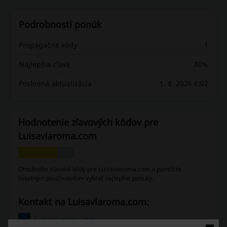
Podrobnosti ponúk
Propagačné kódy
1
Najlepšia zľava
80%
Posledná aktualizácia
1. 8. 2026 6:02
Hodnotenie zľavových kódov pre
Luisaviaroma.com
Ohodnoťte zľavové kódy pre Luisaviaroma.com a pomôžte
ostatným používateľom vybrať najlepšie ponuky.
Kontakt na Luisaviaroma.com:
Luisaviaroma.com