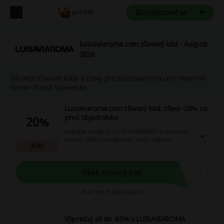
Zaregistrovať sa
Luisaviaroma.com zľavový kód - August
2026
Objavte zľavové kódy a zľavy pre Luisaviaroma.com overené
tímom Picodi Slovensko
Luisaviaroma.com zľavový kód: zľava -20% na
prvú objednávku
20%
Nakúpte prvýkrát v LUISAVIAROMA e-shope so
zľavou -20%! Zaregistrujte sa do odberu
KÓD
noviniek - "newslettera" - a získajte zľavový
kupón pre prvú objednávku.
Ukáž zľavový kód
Platí do: Prebiehajúce
Výpredaj až do -80% v LUISAVIAROMA