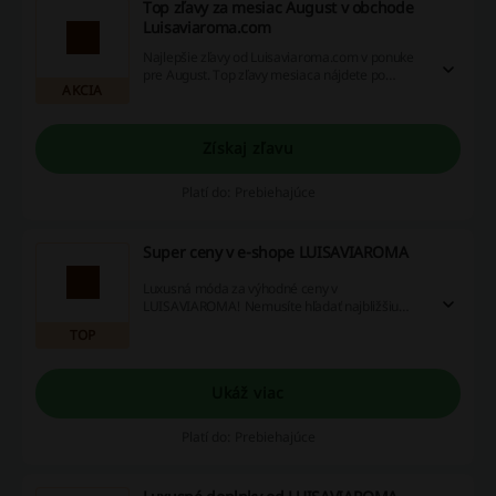
Top zľavy za mesiac August v obchode
Luisaviaroma.com
Najlepšie zľavy od Luisaviaroma.com v ponuke
pre August. Top zľavy mesiaca nájdete po
AKCIA
prekliku z tejto ponuky.
Získaj zľavu
Platí do: Prebiehajúce
Super ceny v e-shope LUISAVIAROMA
Luxusná móda za výhodné ceny v
LUISAVIAROMA! Nemusíte hľadať najbližšiu
predajňu - teraz môžete so zľavou nakúpiť v
TOP
LUISAVIAROMA aj cez internet!
Ukáž viac
Platí do: Prebiehajúce