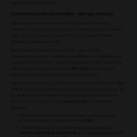
ovplyvniť rýchlosť doručenia.
Luisaviaroma.com zľavové kódy – aké typy existujú?
Obchod Luisaviaroma.com ponúka široké spektrum módy a
doplnkov, a aby ste pri nákupe ušetrili, môžete využiť rôzne zľavové
kódy. Tieto zľavy umožňujú zákazníkom získať svoje obľúbené
produkty za zvýhodnené ceny.
Medzi aktuálne dostupné zľavové kódy v zľavový kód
Luisaviaroma.com patrí napríklad zľava
20%
na prvú objednávku pri
registrácii do newslettera. Na vybrané produkty v rámci sezónnych
výpredajov môžu zákazníci využiť až
80% zľavu
, čo predstavuje
významnú úsporu pri kúpe drahších módnych kúskov.
Zaujímavou ponukou sú aj zľavové kódy, ktoré umožňujú získať
zľavu
15%
na nezlacnené produkty počas špeciálnych predajných akcií, ako
je napríklad Valentín. Okrem toho zľavový kód Luisaviaroma.com
často prináša sezónne akcie s
zľavami do 40%
na nezlacnené
produkty.
Tým, kto chce ešte viac ušetriť, poskytuje Luisaviaroma.com
bezplatnú dopravu pri objednávkach nad
300€
.
V období Black Friday či Cyber Monday bývajú k dispozícii
extrémne výpredajové zľavové kódy
, ktoré umožňujú zákazníkom