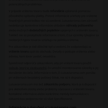
potenciálnych problémov.
V prípade vrátenia tovaru bude
refundácia
vykonaná pomocou
pôvodného spôsobu platby. Presné informácie a lehoty pre vrátenie
finančných prostriedkov nie sú uvedené. Luisaviaroma.com zároveň
nedeklaruje konkrétne informácie ohľadom
náhrady poštovného
alebo možných
dodatočných poplatkov
spojených s vrátením tovaru.
Taktiež nie sú poskytnuté informácie o tom, či sa výnimky týkajúce sa
niektorých typov tovarov vzťahujú na politiku vrátenia.
Pre zákazníkov je tiež dôležité byť si vedomí, že zodpovedajú za
vrátenie tovaru
späť do obchodu. Detaily o postupe vrátenia alebo
adresu, kam tovar poslať, neuvádza.
Spoločnosť odporúča zákazníkom, aby pri vrátení tovaru použili
spôsob, ktorý je sledovateľný
, čo umožní monitorovanie zásielky a jej
doručenie do cieľa. Informácie o tom, či Luisaviaroma.com ponúka
pri vráteniach bezplatný poštový štítok, nie sú k dispozícii.
Luisaviaroma.com má tiež
zákaznícku podporu
, ktorá je k dispozícii
pre akékoľvek otázky alebo problémy súvisiace s vrátením tovaru.
Kontaktné informácie alebo konkrétne metódy komunikácie s
zákazníckou podporou nie sú však špecifikované.
Informácie o doručení v Luisaviaroma.com