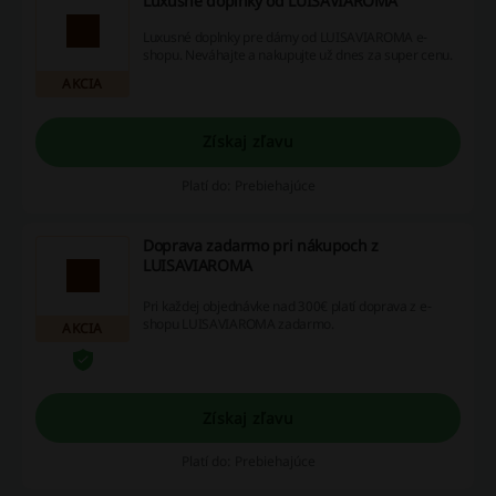
Luxusné doplnky od LUISAVIAROMA
Luxusné doplnky pre dámy od LUISAVIAROMA e-
shopu. Neváhajte a nakupujte už dnes za super cenu.
AKCIA
Získaj zľavu
Platí do: Prebiehajúce
Doprava zadarmo pri nákupoch z
LUISAVIAROMA
Pri každej objednávke nad 300€ platí doprava z e-
shopu LUISAVIAROMA zadarmo.
AKCIA
Získaj zľavu
Platí do: Prebiehajúce