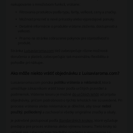
nakupovanie s množstvom funkcií, vrátane:
Filtrovania produktov podľa typu, farby, veľkosti, ceny a značky.
Možnosť prezrieť si nové prírastky alebo výpredajové ponuky.
Detailné informácie o produkte vrátane zloženia, dostupnosti a
veľkosti.
Priamo na stránke zobrazenie pokynov pre starostlivosť o
produkt.
Stránka
Luisaviaroma.com
tiež zabezpečuje rôzne možnosti
doručenia a platieb, zabezpečujúc tak maximálnu flexibilitu a
pohodlie pri nákupe.
Ako môže niekto vrátiť objednávku z Luisaviaroma.com?
Luisaviaroma.com ponúka
politiku vrátenia a reklamácií
, ktorá
umožňuje zákazníkom vrátiť tovar podľa určitých pravidiel a
podmienok. Vrátenie tovaru je možné
do určitých lehôt
od prijatia
objednávky, pričom podrobnosti o týchto lehotách nie sú uvedené. Pri
procese vrátenia alebo reklamácie je dôležité, aby tovar
nebol
použitý
,
poškodený
a zachoval si všetky originálne značky a obaly.
Je potrebné postupovať podľa
štandardných krokov
, ktoré vyžaduje
predajca pre proces vrátenia alebo výmenu tovaru. Tieto kroky sú
určené pre zabezpečenie hladkého priebehu a vyvarovanie sa