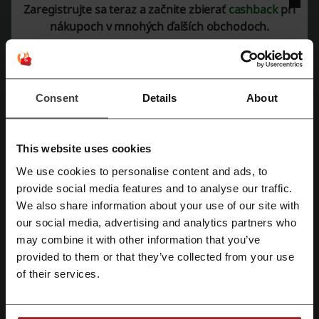
Zaregistrujte sa teraz a začnite zbierať
cashback
pri
Pozrite si aj podobné promo kódy
nákupoch v mnohých ďalších obchodoch.
New Balance
About You
HOUSE
Bonprix
Modivo
GANT
MOHITO
Lindex
GATE
Consent
Details
About
Reserved
LELOSI
sinsay
Cropp
Zara
Nike
Prezrite si najobľúbenejšie kupóny a ponuky
This website uses cookies
INTERSPORT zľavový kupón
Tesco zľavový kód
We use cookies to personalise content and ads, to
Zaregistrujte sa pomocou Facebooku
mountfield zľavový kupón
provide social media features and to analyse our traffic.
We also share information about your use of our site with
our social media, advertising and analytics partners who
Zaregistrujte sa cez Google
may combine it with other information that you’ve
Viac o Luisaviaroma.com
provided to them or that they’ve collected from your use
Zaregistrujte sa cez e-mail
of their services.
Čo vieme o Luisaviaroma.com?
Luisaviaroma.com
je luxusný online obchod, ktorý ponúka širokú