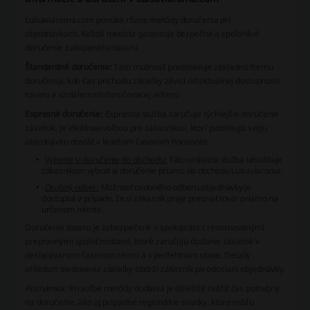
Luisaviaroma.com ponúka rôzne metódy doručenia pri
objednávkach. Každá metóda garantuje bezpečné a spoľahlivé
doručenie zakúpeného tovaru.
Štandardné doručenie:
Táto možnosť predstavuje základnú formu
doručenia, kde čas príchodu zásielky závisí od aktuálnej dostupnosti
tovaru a vzdialenosti doručovacej adresy.
Expresné doručenie:
Expresná služba zaručuje rýchlejšie doručenie
zásielok. Je ideálnou voľbou pre zákazníkov, ktorí potrebujú svoju
objednávku dostáť v kratšom časovom horizonte.
Vyberte si doručenie do obchodu:
Táto unikátna služba umožňuje
zákazníkom vybrať si doručenie priamo do obchodu Luisaviaroma.
Osobný odber:
Možnosť osobného odberu objednávky je
dostupná v prípade, že si zákazník praje prevziať tovar priamo na
určenom mieste.
Doručenie tovaru je zabezpečené v spolupráci s renomovanými
prepravnými spoločnosťami, ktoré zaručujú dodanie zásielok v
deklarovanom časovom rámci a v perfektnom stave. Detaily
ohľadom sledovania zásielky obdrží zákazník po odoslaní objednávky.
Poznámka:
Pri voľbe metódy dodania je dôležité zvážiť čas potrebný
na doručenie, ako aj prípadné regionálne sviatky, ktoré môžu