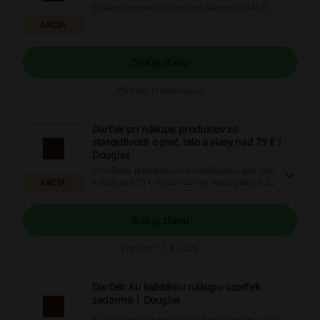
Získajte dopravu zadarmo pri nákupe nad 49 €.
AKCIA
Získaj zľavu
Platí do: Prebiehajúce
Darček pri nákupe produktov zo
starostlivosti o pleť, telo a vlasy nad 79 € |
Douglas
Pri nákupe produktov zo starostlivosti o pleť, telo
a vlasy nad 79 € získate darček. Akcia platí od 3.
AKCIA
do 16. augusta 2026 a nie je kombinovateľná s
inými zľavami.
Získaj zľavu
Platí do: 17. 8. 2026
Darček: Ku každému nákupu vzorček
zadarmo | Douglas
Ku každému nákupu získate vzorček zdarma, čím