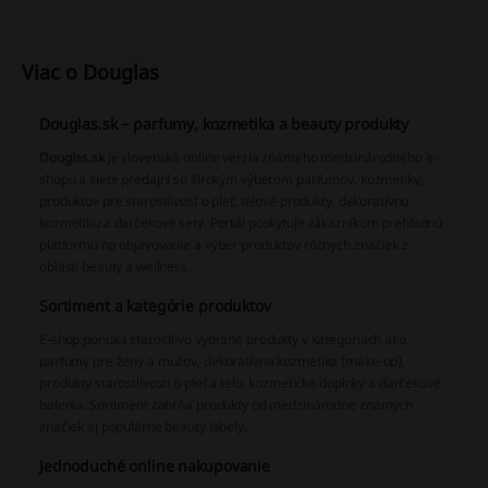
Viac o Douglas
Douglas.sk – parfumy, kozmetika a beauty produkty
Douglas.sk
je slovenská online verzia známeho medzinárodného e-
shopu a siete predajní so širokým výberom parfumov, kozmetiky,
produktov pre starostlivosť o pleť, telové produkty, dekoratívnu
kozmetiku a darčekové sety. Portál poskytuje zákazníkom prehľadnú
platformu na objavovanie a výber produktov rôznych značiek z
oblasti beauty a wellness.
Sortiment a kategórie produktov
E-shop ponúka starostlivo vybrané produkty v kategóriách ako
parfumy pre ženy a mužov, dekoratívna kozmetika (make-up),
produkty starostlivosti o pleť a telo, kozmetické doplnky a darčekové
balenia. Sortiment zahŕňa produkty od medzinárodne známych
značiek aj populárne beauty labely.
Jednoduché online nakupovanie