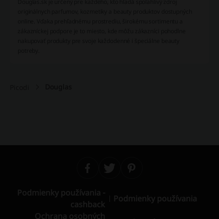
Douglas.sk je určený pre každého, kto hľadá spoľahlivý zdroj
originálnych parfumov, kozmetiky a beauty produktov dostupných
online. Vďaka prehľadnému prostrediu, širokému sortimentu a
zákazníckej podpore je to miesto, kde môžu zákazníci pohodlne
nakupovať produkty pre svoje každodenné i špeciálne beauty
potreby.
Douglas
Picodi
Podmienky používania -
Podmienky používania
cashback
Ochrana osobných