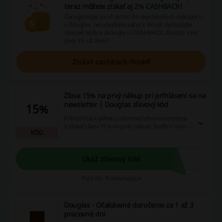
teraz môžete získať aj
2% CASHBACK
!
Zaregistrujte sa už teraz! Pri akýchkoľvech nákupoch
v Douglas, nezabudnite začať s Picodi. Vyhľadajte
zľavové kódy a aktivujte si CASHBACK. Získajte svoj
prvý 2% už dnes!
Získať cashback ihneď
Zľava 15% na prvý nákup pri prihlásení sa na
newsletter | Douglas zľavový kód
15%
Prihlásiť sa k odberu informačného newslettera
a získať zľavu 15% na prvý nákup! Buďte s nami
KÓD
stále v obraze a užite si exkluzívne darčeky,
špeciálne ponuky a najzaujímavejšie novinky zo
sveta krásy.
Ukáž zľavový kód
Platí do: Prebiehajúce
Douglas - Očakávané doručenie za 1 až 3
pracovné dni