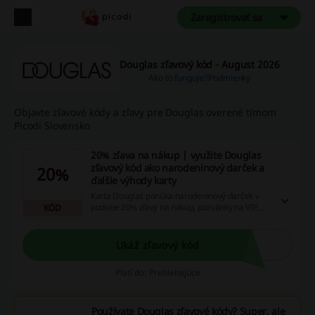
Zaregistrovať sa
Douglas zľavový kód - August 2026
Ako to funguje?
Podmienky
Objavte zľavové kódy a zľavy pre Douglas overené tímom
Picodi Slovensko
20% zľava na nákup | využite Douglas
zľavový kód ako narodeninový darček a
20%
ďalšie výhody karty
Karta Douglas ponúka narodeninový darček v
podobe 20% zľavy na nákup, pozvánky na VIP
KÓD
akcie, exkluzívne ponuky a zľavy len pre vás, a
aktuálne trendy v oblasti krásy.
Ukáž zľavový kód
Platí do: Prebiehajúce
Používate Douglas zľavové kódy? Super, ale