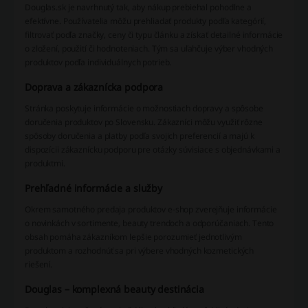
Douglas.sk je navrhnutý tak, aby nákup prebiehal pohodlne a
efektívne. Používatelia môžu prehliadať produkty podľa kategórií,
filtrovať podľa značky, ceny či typu článku a získať detailné informácie
o zložení, použití či hodnoteniach. Tým sa uľahčuje výber vhodných
produktov podľa individuálnych potrieb.
Doprava a zákaznícka podpora
Stránka poskytuje informácie o možnostiach dopravy a spôsobe
doručenia produktov po Slovensku. Zákazníci môžu využiť rôzne
spôsoby doručenia a platby podľa svojich preferencií a majú k
dispozícii zákaznícku podporu pre otázky súvisiace s objednávkami a
produktmi.
Prehľadné informácie a služby
Okrem samotného predaja produktov e-shop zverejňuje informácie
o novinkách v sortimente, beauty trendoch a odporúčaniach. Tento
obsah pomáha zákazníkom lepšie porozumieť jednotlivým
produktom a rozhodnúť sa pri výbere vhodných kozmetických
riešení.
Douglas – komplexná beauty destinácia