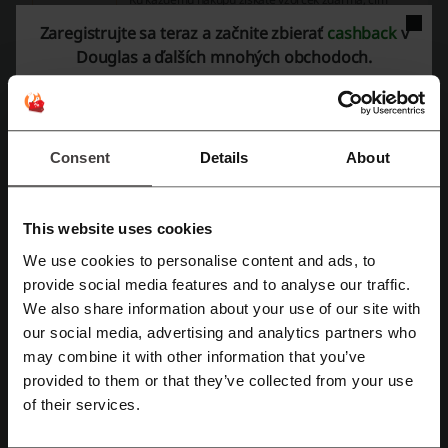
môžete objaviť nové produkty bez ďalších nákladov.
AKCIA
Zaregistrujte sa teraz a začnite zbierať
cashback
v
Douglas a ďalších mnohých obchodoch.
Získaj zľavu
Platí do: Prebiehajúce
Consent
Details
About
Podrobnosti ponúk
This website uses cookies
Propagačné kódy
2
We use cookies to personalise content and ads, to
Najlepšia zľava
20%
Zaregistrujte sa pomocou Facebooku
provide social media features and to analyse our traffic.
We also share information about your use of our site with
Posledná aktualizácia
3. 8. 2026 9:46
our social media, advertising and analytics partners who
Zaregistrujte sa cez Google
Používame partnerské odkazy a môžeme získať províziu.
may combine it with other information that you’ve
provided to them or that they’ve collected from your use
Zaregistrujte sa cez e-mail
of their services.
Hodnotenie zľavových kódov pre Douglas