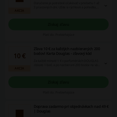
Doručenie je potrebné očakávať v priebehu 1 až
3 pracovných dní. Užite si rýchlosti a pohodlia,
AKCIA
ktoré vám ponúka online nákup.
Získaj zľavu
Platí do: Prebiehajúce
Zľava 10 € za každých nazbieraných 200
bodov! Karta Douglas - zľavový kód
10 €
Za každé minuté 1 € v parfumériách DOUGLAS
získate 1 bod, a po nazbieraní 200 bodov na vás
AKCIA
čaká zľava 10 €. Body možno uplatniť v
ktorýchkoľvek kamenných predajniach alebo
online na e-shope DOUGLAS.
Získaj zľavu
Platí do: Prebiehajúce
Doprava zadarmo pri objednávkach nad 49 €
| Douglas