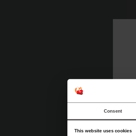
К
Ж
л
п
н
З
л
Consent
This website uses cookies