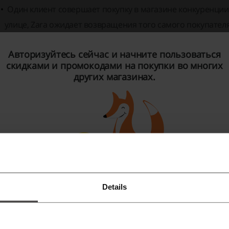
Один клиент совершает покупку в магазине конкуренции —
улице, Zara ожидает возвращения того самого покупателя 
Зара производит более 11000 наименований в год, при эт
Авторизуйтесь сейчас и начните пользоваться
полностью заканчивался.
скидками и промокодами на покупки во многих
других магазинах.
оллекция одежды Zara
енская одежда представлена в магазине в двух коллекция
еди. Женщина, которая знает, чего хочет от жизни и стре
латья, блузы, юбки и брюки всевозможные фасонов и цвет
е только из грамотно подобранной одежды, а и комбинац
ара предоставляет своим клиентам линии духов на любой в
ибо сладкий, цветочный запах.
Details
Зарегистрироваться через Facebook
Зарегистрироваться через Google