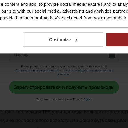
e content and ads, to provide social media features and to analy
 our site with our social media, advertising and analytics partn
Зарегистрироваться с помощью Apple ID
 provided to them or that they’ve collected from your use of their
Зарегистрироваться с помощью e-mail
Customize
Регистрируясь, вы подтверждаете, что прочитали и приняли
«
Пользовательское соглашение
» и «
Условия обработки персональных
данных
».
Зарегистрироваться и получить промокоды
Уже регистрировались на Picodi?
Войти
торая — коллекция
TRF
, уличная мода больших городов, 
евушек подросткового возраста. Широкие футболки, рван