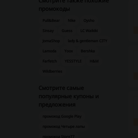
Смотрите также похожие
промокоды
Pull&Bear
Nike
Oysho
Sinsay
Guess
LC Waikiki
JomaShop
lady & gentleman CITY
Lamoda
Yoox
Bershka
Farfetch
YESSTYLE
H&M
Wildberries
Смотрите самые
популярные купоны и
предложения
промокод Google Play
промокод Четыре лапы
промокод Store77