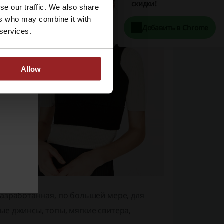
скидки!
se our traffic. We also share
ers who may combine it with
Добавить в Chrome
 services.
Allow
разработанная, по большей мере, для
ые джинсы, топы, мягкие свитера,