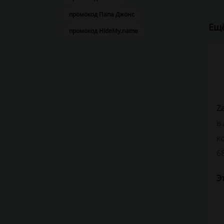
промокод Папа Джонс
Ещё
промокод HideMy.name
Z
в
к
6
Э