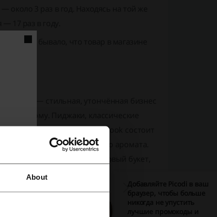
 около 3 раз в год. Находясь на той же
— 17 раз в году.
ом не раз бывало, что товар в магазине
х. Первая — стильная, утончённая бизнес
мится к этому. Пиджаки, классические
ов. Но помните, идеальный look состоит
ии аксессуаров и прекрасного аромата.
кус, будь это лёгкий цитрусовый букет,
About
Добавляйте Picodi в ваш
браузер, чтобы больше
никогда не упустить
лучшие промокоды и