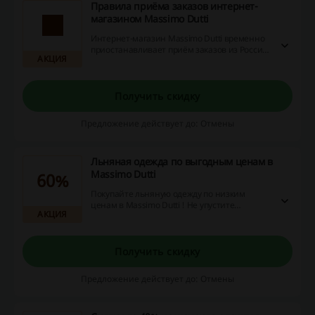
Правила приёма заказов интернет-
магазином Massimo Dutti
Интернет-магазин Massimo Dutti временно
приостанавливает приём заказов из России.
АКЦИЯ
Все оформленные ранее заказы будут
обработаны и доставлены получателям.
Одновременно информируем, что
интернет-магазин продолжает принимать
Получить скидку
заказы в других странах мира. Вы можете
покупать товары Massimo Dutti в любой из
Предложение действует до: Отмены
стран Европы без каких-либо ограничений.
Льняная одежда по выгодным ценам в
Massimo Dutti
60%
Покупайте льняную одежду по низким
ценам в Massimo Dutti ! Не упустите
АКЦИЯ
возможность и ознакомьтесь с
ассортиментом товаров из натуральной
ткани, которые можно заказать с выгодой!
Получить скидку
Предложение действует до: Отмены