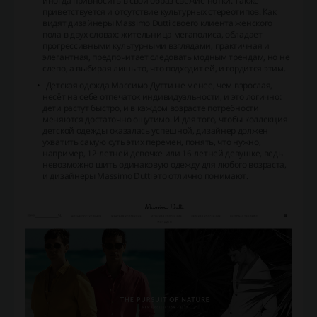
иногда привносить в свой образ свежие нотки. Также
приветствуется и отсутствие культурных стереотипов. Как
видят дизайнеры Massimo Dutti своего клиента женского
пола в двух словах: жительница мегаполиса, обладает
прогрессивными культурными взглядами, практичная и
элегантная, предпочитает следовать модным трендам, но не
слепо, а выбирая лишь то, что подходит ей, и гордится этим.
Детская одежда Массимо Дутти не менее, чем взрослая,
несёт на себе отпечаток индивидуальности, и это логично:
дети растут быстро, и в каждом возрасте потребности
меняются достаточно ощутимо. И для того, чтобы коллекция
детской одежды оказалась успешной, дизайнер должен
ухватить самую суть этих перемен, понять, что нужно,
например, 12-летней девочке или 16-летней девушке, ведь
невозможно шить одинаковую одежду для любого возраста,
и дизайнеры Massimo Dutti это отлично понимают.