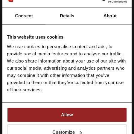
для женщин.
Consent
Details
About
This website uses cookies
We use cookies to personalise content and ads, to
provide social media features and to analyse our traffic.
Зарегистрироваться через Facebook
We also share information about your use of our site with
our social media, advertising and analytics partners who
Зарегистрироваться через Google
may combine it with other information that you’ve
provided to them or that they’ve collected from your use
Зарегистрироваться с помощью e-mail
Каталог одежды в официальном интернет-магазине Массимо
of their services.
Дутти представлен в следующих категориях:
мужская одежда;
женская одежда;
Allow
детская одежда;
editorial — готовые лукбуки и советы стиля.
Регистрируясь, вы подтверждаете, что прочитали и приняли
Customize
«
Пользовательское соглашение
» и «
Условия обработки персональных