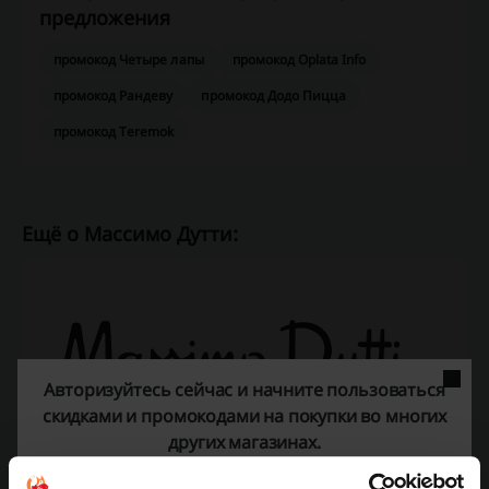
предложения
промокод Четыре лапы
промокод Oplata Info
промокод Рандеву
промокод Додо Пицца
промокод Teremok
Ещё о Массимо Дутти:
Авторизуйтесь сейчас и начните пользоваться
скидками и промокодами на покупки во многих
других магазинах.
Массимо Дутти (Massimo Dutti)
— мировой бренд женской и
мужской одежды, классика стиля для мужчин и элегантность