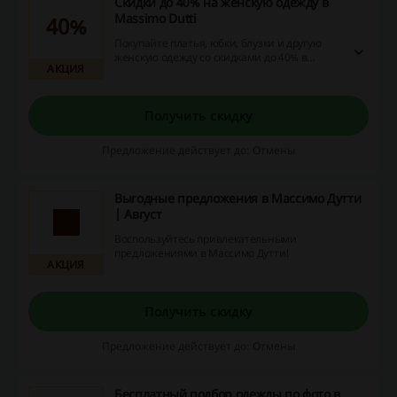
Скидки до 40% на женскую одежду в
Massimo Dutti
40%
Покупайте платья, юбки, блузки и другую
женскую одежду со скидками до 40% в
АКЦИЯ
Massimo Dutti. Перейдите по ссылке и
ознакомьтесь с ассортиментом товаров,
которые можно заказать по сниженным
ценам!
Получить скидку
Предложение действует до: Отмены
Выгодные предложения в Массимо Дутти
| Август
Воспользуйтесь привлекательными
предложениями в Массимо Дутти!
АКЦИЯ
Получить скидку
Предложение действует до: Отмены
Бесплатный подбор одежды по фото в