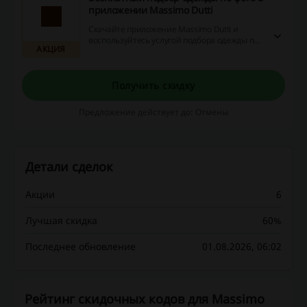
приложении Massimo Dutti
Скачайте приложение Massimo Dutti и
воспользуйтесь услугой подбора одежды по
АКЦИЯ
фото. Загрузите картинки с
понравившимися вам луками и получите
моментальную подборку стильных образов
от Massimo Dutti. Услуга доступна только в
Получить скидку
мобильном приложении.
Предложение действует до: Отмены
Детали сделок
Акции
6
Лучшая скидка
60%
Последнее обновление
01.08.2026, 06:02
Рейтинг скидочных кодов для Massimo