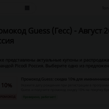
Топ
мокод Guess (Гесс) - Август 20
ссия
е представлены актуальные купоны и распродажа 
андой Picodi Россия. Выберите одно из предложени
Промокод Guess: скидка 10% для имениннико
10%
Укажите дату рождения при регистрации в программ
Guess и получите промокод скидку 10% на покупку б
одежды и аксессуаров на ваш ДР.
ПРОМОКОД
Проверено, работает!