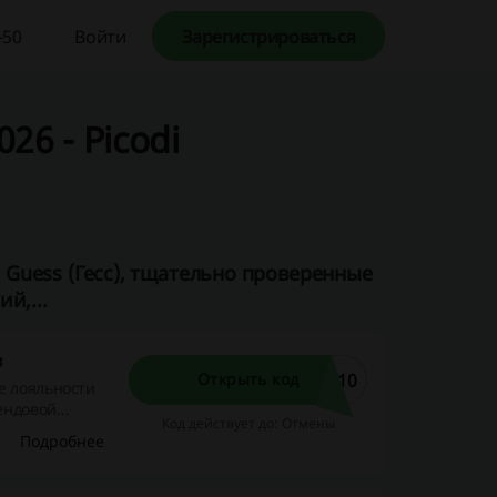
-50
Войти
Зарегистрироваться
26 - Picodi
Guess (Гесс), тщательно проверенные
й,...
в
Y10
Открыть код
е лояльности
рендовой
Код действует до: Отмены
Подробнее