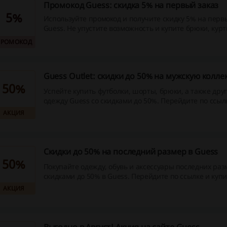
Промокод Guess: скидка 5% на первый заказ
5%
Используйте промокод и получите скидку 5% на первы
Guess. Не упустите возможность и купите брюки, кур
другую брендовую одежду с выгодой!
ПРОМОКОД
Guess Outlet: скидки до 50% на мужскую колл
50%
Успейте купить футболки, шорты, брюки, а также др
одежду Guess со скидками до 50%. Перейдите по ссыл
совершить покупку по выгодной цене!
АКЦИЯ
Скидки до 50% на последний размер в Guess
50%
Покупайте одежду, обувь и аксессуары последних раз
скидками до 50% в Guess. Перейдите по ссылке и купи
брюки, туфли Guess и многое другое по сниженным 
АКЦИЯ
сейчас!