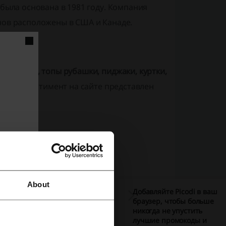
 была основана в 1981 году. Компания
нов расположены в США и Канаде.
футболки, топы рубашки, пиджаки, куртки,
чки
. Ассортимент на сайте представлен
About
Добавляйте Picodi в ваш
браузер, чтобы больше
никогда не упустить
лучшие промокоды и