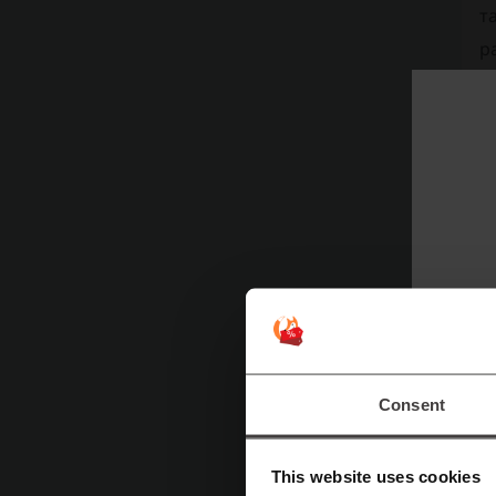
т
р
К
В
к
т
Consent
This website uses cookies