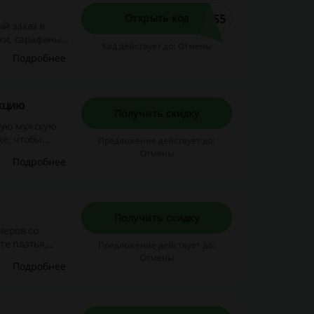
SS5
Открыть код
й заказ в
тки, сарафаны и
Код действует до: Отмены
Подробнее
екцию
Получить скидку
угую мужскую
ке, чтобы
Предложение действует до:
Отмены
Подробнее
Получить скидку
меров со
те платья,
Предложение действует до:
ценам прямо
Отмены
Подробнее