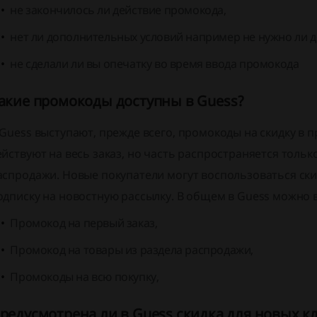
не закончилось ли действие промокода,
нет ли дополнительных условий например не нужно ли 
не сделали ли вы опечатку во время ввода промокода
акие промокоды доступны в Guess?
 Guess выступают, прежде всего, промокоды на скидку в п
ействуют на весь заказ, но часть распространяется толь
аспродажи. Новые покупатели могут воспользоваться скид
одписку на новостную рассылку. В общем в Guess можно
Промокод на первый заказ,
Промокод на товары из раздела распродажи,
Промокоды на всю покупку,
редусмотрена ли в Guess скидка для новых к