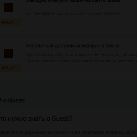
Выгодно в Август! Акция на сайте Guess
Наслаждайтесь выгодными скидками в Guess!
АКЦИЯ
Бесплатная доставка и возврат в Guess
Купите товары Guess и получите бесплатную доставк
независимо от стоимости заказа. А после получения п
будет 30 дней на бесплатный возврат в случае, если 
АКЦИЯ
подойдет!
 о Guess:
то нужно знать о Guess?
uess это американская розничная компания и бренд мужс