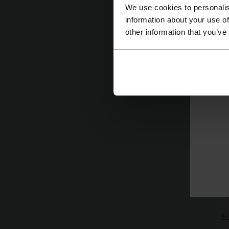
We use cookies to personalis
information about your use of
other information that you’ve
К
П
П
П
Ч
Е