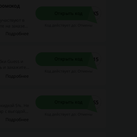
промокод
CK5
Открыть код
 участвуют в
Код действует до: Отмены
те на заказе
Подробнее
015
Открыть код
бки Guess и
ь и закажите
Код действует до: Отмены
Подробнее
SS5
Открыть код
скидкой 5%. Не
ар с выгодой
Код действует до: Отмены
Подробнее