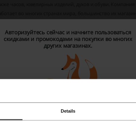
акже часов, ювелирных изделий, духов и обуви. Компания
аботает во многих странах мира, большинство их магази
акие товары предлагает Guess?
Авторизуйтесь сейчас и начните пользоваться
скидками и промокодами на покупки во многих
 Guess клиенты могут приобрести
платья и комбинезоны, 
других магазинах.
ошельки, туфли, сандалии, толстовки, часы украшения и о
аким образом:
Женщины,
Мужчины,
MARCIANO BY GUESS,
Сумки,
Details
Зарегистрироваться через Facebook
Guess Eco,
Подарки,
Зарегистрироваться через Google