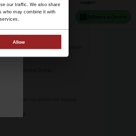
скидки!
se our traffic. We also share
ers who may combine it with
Добавить в Chrome
 services.
Allow
ые акции магазинов из разных стран
аунты магазина Guess
на во время оформления заказа..
аботает?