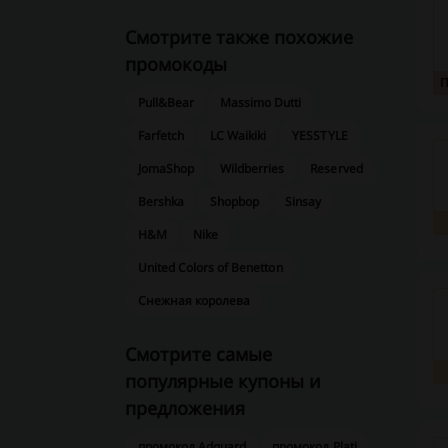
Смотрите также похожие
промокоды
Pull&Bear
Massimo Dutti
Farfetch
LC Waikiki
YESSTYLE
JomaShop
Wildberries
Reserved
Bershka
Shopbop
Sinsay
H&M
Nike
United Colors of Benetton
Снежная королева
Смотрите самые
популярные купоны и
предложения
промокод Adguard
промокод Plati