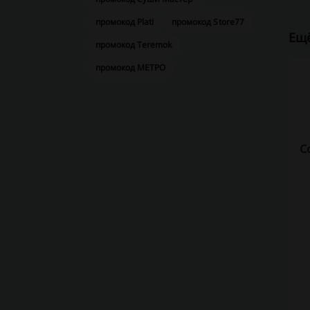
промокод Plati
промокод Store77
Ещё
промокод Teremok
промокод МЕТРО
С