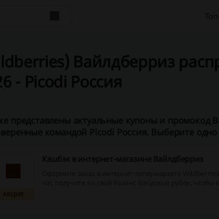
Топ
ildberries) Вайлдберриз расп
6 - Picodi Россия
е представлены актуальные купоны и промокод Ва
веренные командой Picodi Россия. Выберите одно 
Кэшбэк в интернет-магазине Вайлдберриз
Оформите заказ в интернет-гипермаркете Wildberries
час получите на свой баланс бонусные рубли, чтобы 
ими следующие покупки по программе cashback «Вай
АКЦИЯ
Бонусами вы можете оплатить до 100% своего заказа!