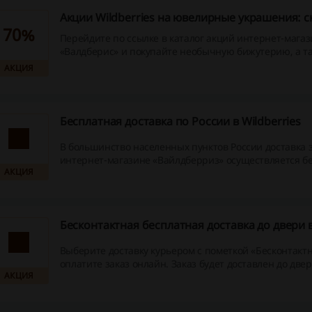
Акции Wildberries на ювелирные украшения: с
70%
Перейдите по ссылке в каталог акций интернет-мага
«Валдберис» и покупайте необычную бижутерию, а т
украшения и ювелирные изделия уже до 70% выгодн
АКЦИЯ
изначальной цены!
Бесплатная доставка по России в Wildberries
В большинство населенных пунктов России доставка з
интернет-магазине «Вайлдберриз» осуществляется б
АКЦИЯ
Бесконтактная бесплатная доставка до двери в
Выберите доставку курьером с пометкой «Бесконтактн
оплатите заказ онлайн. Заказ будет доставлен до двер
АКЦИЯ