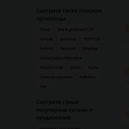
Смотрите также похожие
промокоды
Sinsay
lady & gentleman CITY
Lamoda
JomaShop
YESSTYLE
Farfetch
Reserved
Shopbop
United Colors of Benetton
Massimo Dutti
Guess
Oysho
Снежная королева
Pull&Bear
Nike
Смотрите самые
популярные купоны и
предложения
промокод Суши Мастер