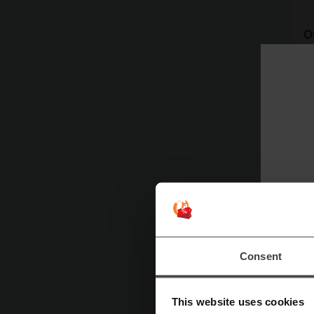
О
W
м
п
о
б
к
я
И
Consent
This website uses cookies