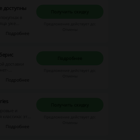
же доступны
Получить скидку
покупках в
яца уже
Предложение действует до:
Отмены
Подробнее
дберис
Подробнее
ой доставки
нет-
Предложение действует до:
Отмены
Подробнее
ries
Получить скидку
ировые и
 классика: это
Предложение действует до:
упить со
Отмены
Подробнее
азина