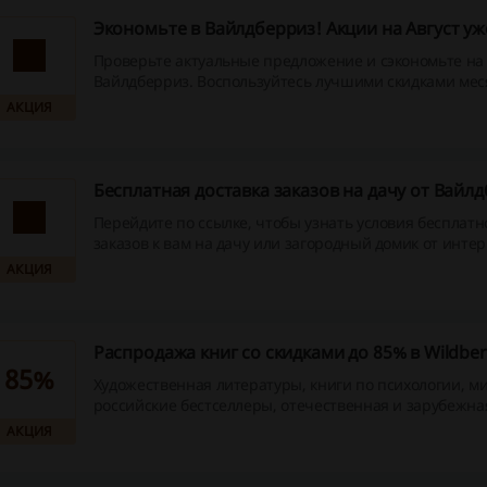
Экономьте в Вайлдберриз! Акции на Август у
Проверьте актуальные предложение и сэкономьте на 
Вайлдберриз. Воспользуйтесь лучшими скидками мес
сегодня!
АКЦИЯ
Бесплатная доставка заказов на дачу от Вайл
Перейдите по ссылке, чтобы узнать условия бесплатн
заказов к вам на дачу или загородный домик от интер
гипермаркета Wildberries.
АКЦИЯ
Распродажа книг со скидками до 85% в Wildber
85%
Художественная литературы, книги по психологии, м
российские бестселлеры, отечественная и зарубежная
и другие книги и литературные издания вы сможете к
АКЦИЯ
скидками до 85% в специальном каталоге онлайн-маг
«Вайлдберриз».