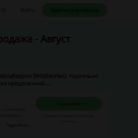
-50
Войти
Зарегистрироваться
родажа - Август
йлдберриз (Wildberries), тщательно
из предложений,...
Подробнее
 и уже через
оплачивать
Предложение действует до:
лдберриз».
Отмены
Подробнее