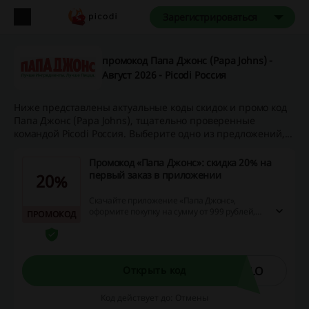
Зарегистрироваться
промокод Папа Джонс (Papa Johns) -
Август 2026 - Picodi Россия
Ниже представлены актуальные коды скидок и промо код
Папа Джонс (Papa Johns), тщательно проверенные
командой Picodi Россия. Выберите одно из предложений,...
Промокод «Папа Джонс»: скидка 20% на
первый заказ в приложении
20%
Скачайте приложение «Папа Джонс»,
оформите покупку на сумму от 999 рублей,
ПРОМОКОД
примените промокод и получите скидку 20%
на ваш первый заказ! Скидка действует при
первом заказе в новой учетной записи.
LLO
Открыть код
Код действует до: Отмены