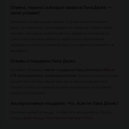
Отмена, перенос и возврат заказа в Папа Джонс —
какие условия?
Изменить состав заказа нельзя. Если вы хотите отменить
заказ, то свяжитесь с рестораном по телефону. Чтобы найти
телефон ресторана воспользуйтесь разделом
контакты
на
сайте или в личном кабинете мобильного приложения
перейдите на ваш последний заказ и нажмите «Позвонить в
ресторан».
Отзывы о пиццерии Папа Джонс
На сайте «Отзовик»
хвалят пиццерию Papa Johns всего
28%
из
378 пользователей, оставивших отзыв
. Положительные отзывы
касаются качества и вкуса еды, как и отрицательные. Это
говорит о том, что каждый должен попробовать и составить
своё личное мнение.
Альтернативные пиццерии. Что, если не Папа Джонс?
Если вам нравится пицца, то обратите внимание на Ташир
Пицца,
Додо Пицца
,
Pizza Hut
или
Domino’s Pizza
.