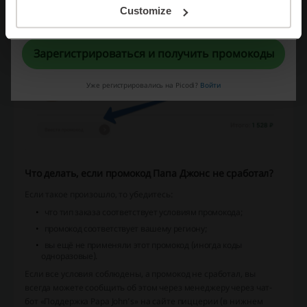
Регистрируясь, вы подтверждаете, что прочитали и приняли
Customize
«
Пользовательское соглашение
» и «
Условия обработки персональных
данных
».
Зарегистрироваться и получить промокоды
Уже регистрировались на Picodi?
Войти
Что делать, если промокод Папа Джонс не сработал?
Если такое произошло, то убедитесь:
что тип заказа соответствует условиям промокода;
промокод соответствует вашему региону;
вы ещё не применяли этот промокод (иногда коды
одноразовые).
Если все условия соблюдены, а промокод не сработал, вы
всегда можете сообщить об этом через менеджеру через чат-
бот «Поддержка Papa John’s» на сайте пиццерии (в нижнем