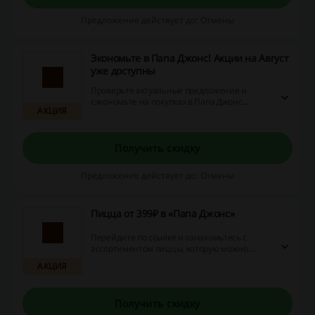
Предложение действует до: Отмены
Экономьте в Папа Джонс! Акции на Август
уже доступны
Проверьте актуальные предложение и
сэкономьте на покупках в Папа Джонс.
АКЦИЯ
Воспользуйтесь лучшими скидками месяца
уже сегодня!
Получить скидку
Предложение действует до: Отмены
Пицца от 399₽ в «Папа Джонс»
Перейдите по ссылке и ознакомьтесь с
ассортиментом пиццы, которую можно
заказать уже от 399₽ в «Папа Джонс».
АКЦИЯ
Поддайтесь соблазну и закажите хрустящую
пиццу по выгодной цене прямо сейчас!
Получить скидку