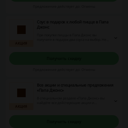
Предложение действует до: Отмены
Соус в подарок к любой пицце в Папа
Джонс
При покупке пиццы в Папа Джонс вы
получите в подарок два соуса на выбор. Не
АКЦИЯ
упустите возможность воспользуйтесь
выгодным предложением прямо сейчас!
Получить скидку
Предложение действует до: Отмены
Все акции и специальные предложения
«Папа Джонс»
В специальном разделе «Папа Джонс» вы
найдёте все действующие акции и
АКЦИЯ
специальные предложения. Перейдите по
ссылке и узнайте, как сэкономить на покупке
пиццы, салатов, десертов и других
вкусностей!
Получить скидку