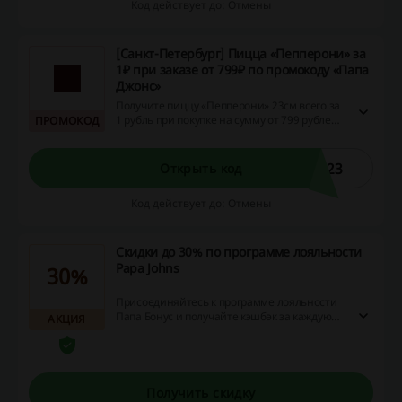
Код действует до: Отмены
[Санкт-Петербург] Пицца «Пепперони» за
1₽ при заказе от 799₽ по промокоду «Папа
Джонс»
Получите пиццу «Пепперони» 23см всего за
1 рубль при покупке на сумму от 799 рублей в
ПРОМОКОД
«Папа Джонс». Примените промокод и
воспользуйтесь выгодным предложением!
И23
Открыть код
Код действует до: Отмены
Скидки до 30% по программе лояльности
Papa Johns
30%
Присоединяйтесь к программе лояльности
Папа Бонус и получайте кэшбэк за каждую
АКЦИЯ
покупку на ваш бонусный счёт. Копите
бонусы и оплачивайте ими до 30% от
стоимости заказа! Покупайте с выгодой в
«Папа Джонс»!
Получить скидку