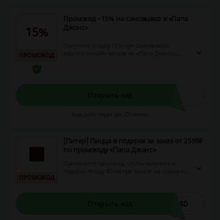
Промокод −15% на самовывоз в «Папа
Джонс»
15%
Получите скидку 15% при самовывозе
вашего онлайн-заказа из «Папа Джонс».
ПРОМОКОД
Перейдите по ссылке, оформите покупку и
воспользуйтесь выгодным предложением
прямо сейчас!
Открыть код
Код действует до: Отмены
[Питер] Пицца в подарок за заказ от 2599₽
по промокоду «Папа Джонс»
Примените промокод, чтобы получить в
подарок пиццу 40 см при заказе на сумму от
ПРОМОКОД
2599 рублей в «Папа Джонс» в Санкт-
Перербурге. Воспользуйтесь выгодным
предложением и получите вкусный презент
прямо сейчас!
Р40
Открыть код