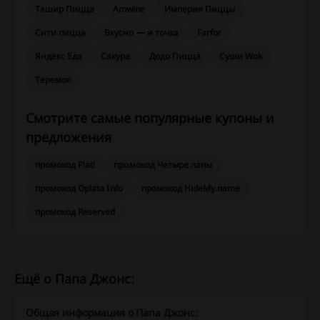
Ташир Пицца
Amwine
Империя Пиццы
Сити пицца
Вкусно — и точка
Farfor
Яндекс Еда
Сакура
Додо Пицца
Суши Wok
Теремок
Смотрите самые популярные купоны и
предложения
промокод Plati
промокод Четыре лапы
промокод Oplata Info
промокод HideMy.name
промокод Reserved
Ещё о Папа Джонс:
Общая информация о Папа Джонс: