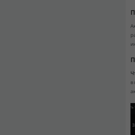
П
А
р
и
П
Ч
в
а