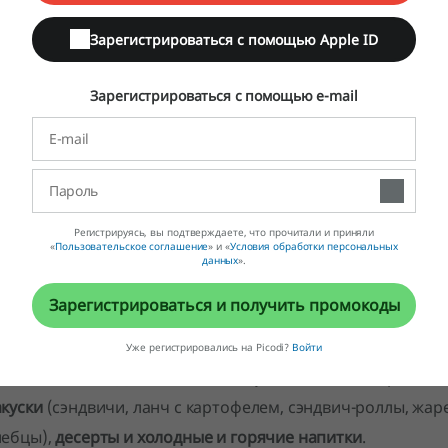
Зарегистрироваться с помощью Apple ID
Зарегистрироваться с помощью e-mail
Регистрируясь, вы подтверждаете, что прочитали и приняли
«
Пользовательское соглашение
» и «
Условия обработки персональных
данных
».
Зарегистрироваться и получить промокоды
Уже регистрировались на Picodi?
Войти
воим клиентам
Доминос Пицца предлагает
много разноо
акуски
(сэндвичи, ланч с картофелем, сэндвич-роллы, жар
лебцы),
десерты и холодные и горячие напитки
.