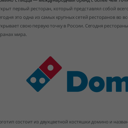
омино’с пицца — международный бренд с более чем 70-л
ткрыт первый ресторан, который представлял собой всег
егодня это одна из самых крупных сетей ресторанов во вс
ткрывает свою первую точку в России. Сегодня рестора
транах мира.
оготип состоит из двухцветной костяшки домино и назван