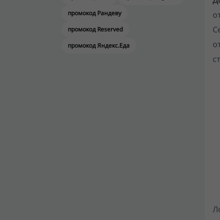
Д
промокод Рандеву
о
С
промокод Reserved
о
промокод Яндекс.Еда
с
Л