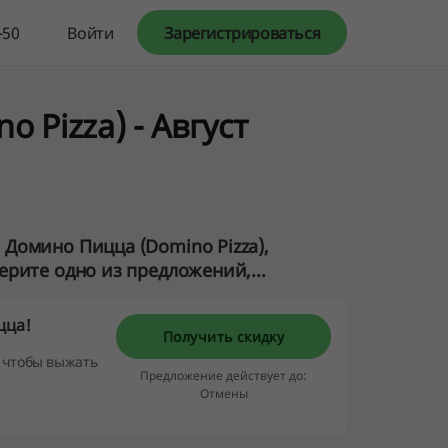
-50
Войти
Зарегистрироваться
Pizza) - Август
Домино Пицца (Domino Pizza),
рите одно из предложений,...
цца!
Получить скидку
, чтобы выжать
Предложение действует до:
Отмены