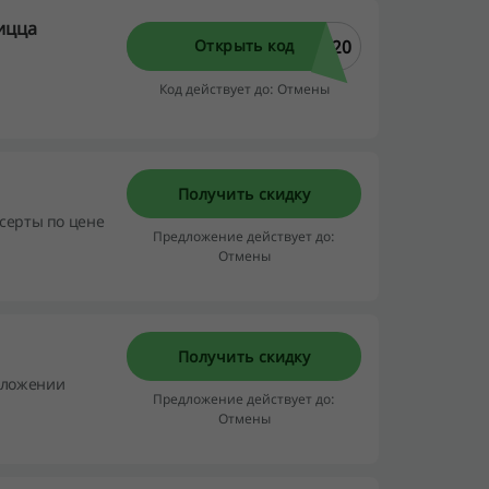
ицца
Y20
Открыть код
Код действует до: Отмены
Получить скидку
есерты по цене
Предложение действует до:
Отмены
Получить скидку
иложении
Предложение действует до:
Отмены