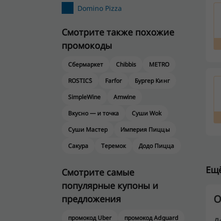
Domino Pizza
Смотрите также похожие
промокоды
Сбермаркет
Chibbis
METRO
ROSTIC`S
Farfor
Бургер Кинг
SimpleWine
Amwine
Вкусно — и точка
Суши Wok
Суши Мастер
Империя Пиццы
Сакура
Теремок
Додо Пицца
Ещё
Смотрите самые
популярные купоны и
О
предложения
промокод Uber
промокод Adguard