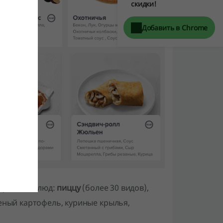
скидки!
Добавить в Chrome
бразных блюд:
пиццу
(более 30 видов),
еный картофель, куриные крылья,