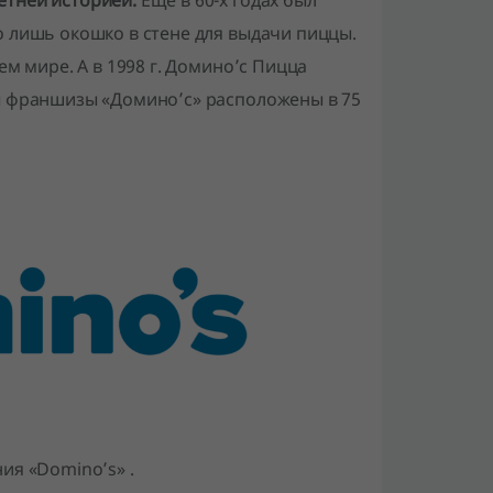
етней историей.
Еще в 60-х годах был
о лишь окошко в стене для выдачи пиццы.
ем мире. А в 1998 г. Домино’с Пицца
ны франшизы «Домино’с» расположены в 75
ия «Domino’s» .