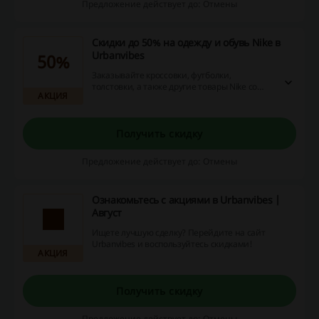
Предложение действует до: Отмены
Скидки до 50% на одежду и обувь Nike в
Urbanvibes
50%
Заказывайте кроссовки, футболки,
толстовки, а также другие товары Nike со
АКЦИЯ
скидками до 50% в Urbanvibes. Не упустите
возможность и закажите брендовую одежду
и обувь с выгодой!
Получить скидку
Предложение действует до: Отмены
Ознакомьтесь с акциями в Urbanvibes |
Август
Ищете лучшую сделку? Перейдите на сайт
Urbanvibes и воспользуйтесь скидками!
АКЦИЯ
Получить скидку
Предложение действует до: Отмены