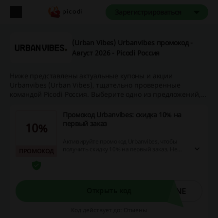
Зарегистрироваться
(Urban Vibes) Urbanvibes промокод -
Август 2026 - Picodi Россия
Ниже представлены актуальные купоны и акции
Urbanvibes (Urban Vibes), тщательно проверенные
командой Picodi Россия. Выберите одно из предложений,...
Промокод Urbanvibes: скидка 10% на
первый заказ
10%
Активируйте промокод Urbanvibes, чтобы
получить скидку 10% на первый заказ. Не
ПРОМОКОД
упустите возможность и купите кроссовки,
шорты, футболки, а также другую стильную
одежду, обувь и аксессуары с выгодой!
Акция действует только для новых клиентов.
INE
Открыть код
Код действует до: Отмены