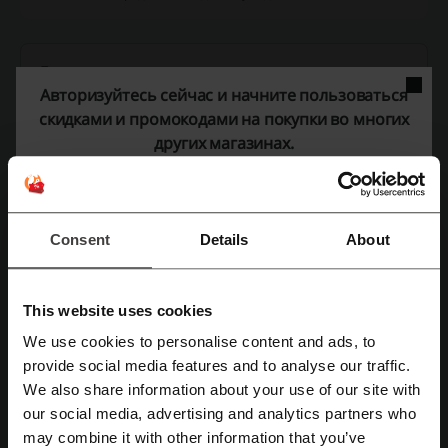
Детали сделок
Авторизуйтесь сейчас и начните пользоваться
Промокоды
2
скидками и промокодами на покупки во многих
других магазинах.
Лучшая скидка
50%
Последнее обновление
01.08.2026, 06:02
Мы используем партнёрские ссылки и можем получить комиссию.
Consent
Details
About
Рейтинг скидочных кодов для Urbanvibes
This website uses cookies
We use cookies to personalise content and ads, to
Оцените коды скидок для Urbanvibes и помогите другим
provide social media features and to analyse our traffic.
Зарегистрироваться через Facebook
пользователям выбрать лучшие предложения
We also share information about your use of our site with
our social media, advertising and analytics partners who
Зарегистрироваться через Google
Контактная информация Urbanvibes:
may combine it with other information that you’ve