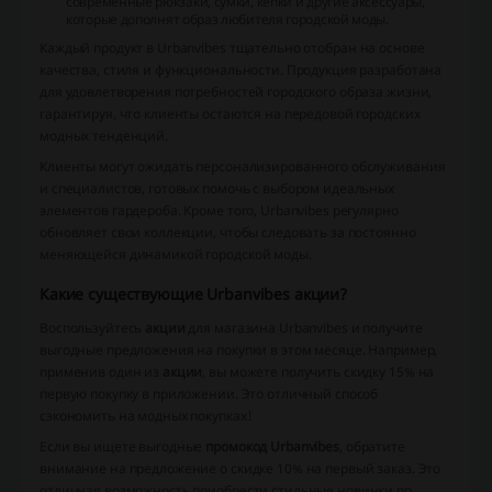
современные рюкзаки, сумки, кепки и другие аксессуары,
которые дополнят образ любителя городской моды.
Каждый продукт в
Urbanvibes
тщательно отобран на основе
качества, стиля и функциональности. Продукция разработана
для удовлетворения потребностей городского образа жизни,
гарантируя, что клиенты остаются на передовой городских
модных тенденций.
Клиенты могут ожидать персонализированного обслуживания
и специалистов, готовых помочь с выбором идеальных
элементов гардероба. Кроме того,
Urbanvibes
регулярно
обновляет свои коллекции, чтобы следовать за постоянно
меняющейся динамикой городской моды.
Какие существующие Urbanvibes акции?
Воспользуйтесь
акции
для магазина Urbanvibes и получите
выгодные предложения на покупки в этом месяце. Например,
применив один из
акции
, вы можете получить скидку 15% на
первую покупку в приложении. Это отличный способ
сэкономить на модных покупках!
Если вы ищете выгодные
промокод Urbanvibes
, обратите
внимание на предложение о скидке 10% на первый заказ. Это
отличная возможность приобрести стильные новинки по