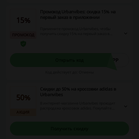
Промокод Urbanvibes: скидка 15% на
первый заказ в приложении
15%
Примените промокод Urbanvibes, чтобы
получить скидку 15% на первый заказ в
ПРОМОКОД
мобильном приложении. Не упустите
возможность и воспользуйтесь выгодным
предложением!
APP
Открыть код
Код действует до: Отмены
Скидки до 50% на кроссовки adidas в
Urbanvibes
50%
В интернет-магазине Urbanvibes проходит
распродажа кроссовок adidas. Покупайте
АКЦИЯ
обувь известного бренда со скидками до
50%!
Получить скидку