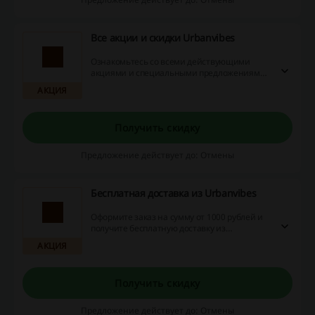
Все акции и скидки Urbanvibes
Ознакомьтесь со всеми действующими
акциями и специальными предложениями
Urbanvibes. Перейдите по ссылке и узнайте,
АКЦИЯ
как сэкономить на покупке стильной одежды
и аксессуаров!
Получить скидку
Предложение действует до: Отмены
Бесплатная доставка из Urbanvibes
Оформите заказ на сумму от 1000 рублей и
получите бесплатную доставку из
Urbanvibes! Не упустите возможность и
АКЦИЯ
сэкономьте на почтовых услугах при заказе
брендовой одежды, обуви и аксессуаров.
Предложение действует по всей России.
Получить скидку
Предложение действует до: Отмены