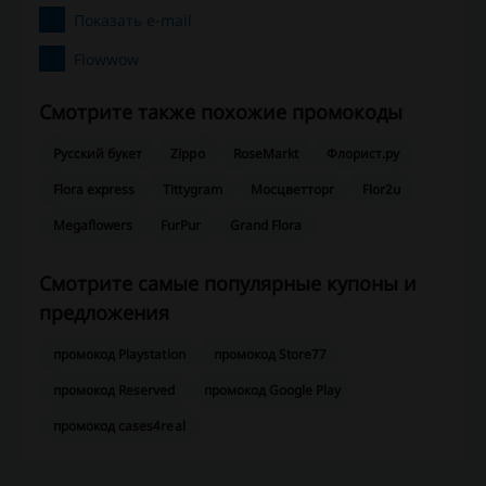
Показать e-mail
Flowwow
Смотрите также похожие промокоды
Русский букет
Zippo
RoseMarkt
Флорист.ру
Flora express
Tittygram
Мосцветторг
Flor2u
Megaflowers
FurPur
Grand Flora
Смотрите самые популярные купоны и
предложения
промокод Playstation
промокод Store77
промокод Reserved
промокод Google Play
промокод cases4real