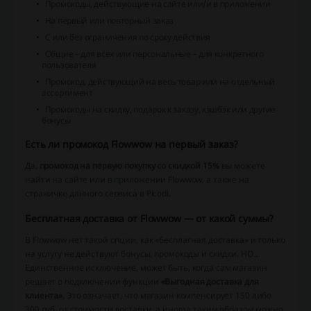
Промокоды, действующие на сайте или/и в приложении
На первый или повторный заказ
С или без ограничения по сроку действия
Общие – для всех или персональные – для конкретного
пользователя
Промокод, действующий на весь товар или на отдельный
ассортимент
Промокоды на скидку, подарок к заказу, кэшбэк или другие
бонусы
Есть ли промокод Flowwow на первый заказ?
Да,
промокод на первую покупку со скидкой 15%
вы можете
найти на сайте или в приложении Flowwow, а также на
страничке данного сервиса в Picodi.
Бесплатная доставка от Flowwow — от какой суммы?
В Flowwow нет такой опции, как «бесплатная доставка» и только
на услугу не действуют бонусы, промокоды и скидки. НО…
Единственное исключение, может быть, когда сам магазин
решает о подключении функции
«Выгодная доставка для
клиента».
Это означает, что магазин компенсирует 150 либо
300 руб. от стоимости доставки, а иногда таким образом можно