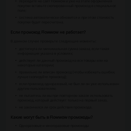
перейдите на сайт Flowwow и уже на этапе оформления
покупки вставьте скопированный промокод в специальное
поле;
система автоматически обновится и при этом стоимость
покупки будет пересчитана.
Если промокод Flowwow не работает?
В данном случае проверьте следующие моменты:
достигнута ли минимальная сумма заказа, если такая
информация указана в условиях;
действует ли данный промокод на все товары или на
некоторые категории;
правильно ли вписан промокод (чтобы избежать ошибки,
лучше скопируйте промокод);
если промокод одноразовый, не был ли он уже использован
другим пользователем,
не пытаетесь ли вы при повторном заказе использовать
промокод, который действует только на первый заказ,
не закончился ли срок действия промокода.
Какие могут быть в Flowwow промокоды?
Одноразовые и многоразовые промокоды