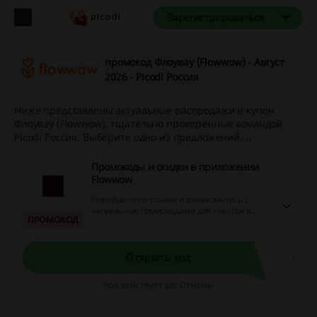
Зарегистрироваться
промокод Флоувау (Flowwow) - Август
2026 - Picodi Россия
Ниже представлены актуальные распродажи и купон
Флоувау (Flowwow), тщательно проверенные командой
Picodi Россия. Выберите одно из предложений,...
Промокоды и скидки в приложении
Flowwow
Перейдите по ссылке и ознакомьтесь с
актуальные промокодами для покупок в
ПРОМОКОД
мобильном приложении Flowwow.
Скачивайте и приложение и экономьте на
покупках!
Открыть код
Код действует до: Отмены