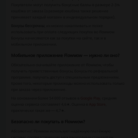
Покупатели могут получить бонусные баллы в размере 2-3%
кэшбэка от заказа (о размере кэшбэка также решение
принимает каждый магазин в индивидуальном порядке).
Бонусы бессрочны
, их можно накапливать и позже
использовать при оплате следующих покупок во Flowwow.
Бонусы начисляются как за покупки на сайте, так и в
мобильном приложении.
Мобильное приложение Flowwow — нужно ли оно?
Обязательно скачивайте приложение от Flowwow, чтобы
получать приветственные бонусы, бонусы по реферальной
программе, получать доступ к специальным предложениям.
Кроме того, некоторые промокоды можно использовать только
при заказа через приложение.
На основании более 54 000 отзывов в
Google Play
, средняя
оценка сервиса составляет 4,6★. Оценка в
App Store
,
практически такая же — 4,7★.
Безопасно ли покупать в Flowwow?
Абсолютно! Flowwow использует надёжную платёжную
систему, соответствующую международным стандартам