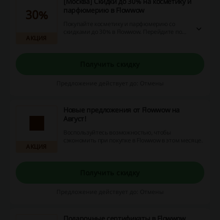
[Москва] Скидки до 30% на косметику и
парфюмерию в Flowwow
30%
Покупайте косметику и парфюмерию со
скидками до 30% в Flowwow. Перейдите по
АКЦИЯ
ссылке и ознакомьтесь с ассортиментом
товаров, которые можно приобрести с
выгодой!
Получить скидку
Предложение действует до: Отмены
Новые предложения от Flowwow на
Август!
Воспользуйтесь возможностью, чтобы
сэкономить при покупке в Flowwow в этом месяце.
АКЦИЯ
Получить скидку
Предложение действует до: Отмены
Подарочные сертификаты в Flowwow