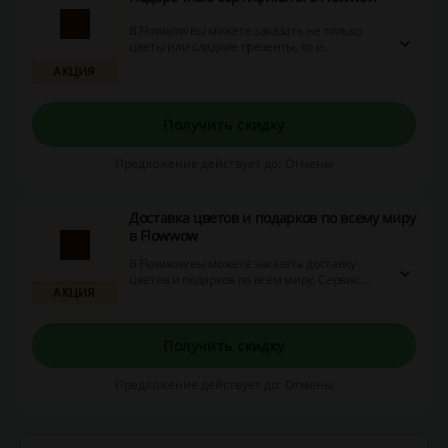
В Flowwow вы можете заказать не только
цветы или сладкие презенты, то и
подарочные сертификаты. Дарите родным и
АКЦИЯ
близким необычные фотосессии, походы на
концерты и в театры, услуги личного
стилиста и другие подарки, которые
Получить скидку
запомнятся надолго!
Предложение действует до: Отмены
Доставка цветов и подарков по всему миру
в Flowwow
В Flowwow вы можете заказать доставку
цветов и подарков по всем миру. Сервис
АКЦИЯ
работает в 37 странах, среди которых Грузия,
Армения, Великобритания, Казахстан и
другие. Порадуйте родных и близких
приятным подарком, даже если они
Получить скидку
находятся далеко от дома!
Предложение действует до: Отмены