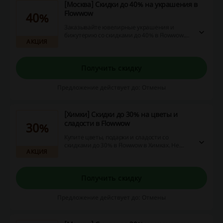
[Москва] Скидки до 40% на украшения в
Flowwow
40%
Заказывайте ювелирные украшения и
бижутерию со скидками до 40% в Flowwow.
АКЦИЯ
Перейдите по ссылке и ознакомьтесь с
ассортиментом товаров, которые можно
приобрести по сниженным ценам!
Получить скидку
Предложение действует до: Отмены
[Химки] Скидки до 30% на цветы и
сладости в Flowwow
30%
Купите цветы, подарки и сладости со
скидками до 30% в Flowwow в Химках. Не
АКЦИЯ
упустите возможность и воспользуйтесь
выгодным предложением прямо сейчас!
Получить скидку
Предложение действует до: Отмены