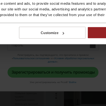
отличный сервис и прежде всего — уникальная семилетня
e content and ads, to provide social media features and to analy
мебели. Кроме того оплата осуществляется непосредстве
 our site with our social media, advertising and analytics partn
Зарегистрироваться с помощью Apple ID
 provided to them or that they’ve collected from your use of their
осуществляется довольно быстро), а дополнительные усл
Зарегистрироваться с помощью e-mail
совсем не дорого.
Customize
Регистрируясь, вы подтверждаете, что прочитали и приняли
«
Пользовательское соглашение
» и «
Условия обработки персональных
данных
».
Зарегистрироваться и получить промокоды
Уже регистрировались на Picodi?
Войти