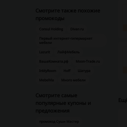
Смотрите также похожие
промокоды
Consul Holding
Divan ru
Первый интернет-гипермаркет
мебели
Lazurit
ЛайфМебель
ВашаКомната.рф
Moon-Trade.ru
InMyRoom
Hoff
Шатура
MebelVia
Много мебели
Смотрите самые
Ещё
популярные купоны и
предложения
промокод Суши Мастер