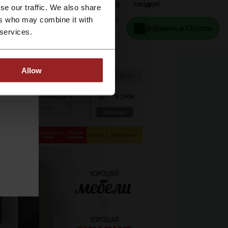
я (!) гарантия срока эксплуатации любой
скидки!
se our traffic. We also share
нно при доставке мебели (доставка здесь
ers who may combine it with
Добавить в Chrome
 services.
уги (подъём мебели и сборка) стоят здесь
Allow