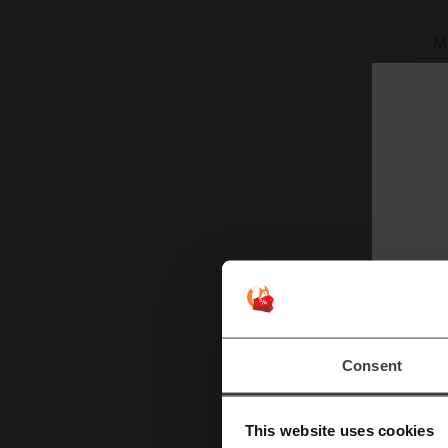
М
к
п
с
Consent
This website uses cookies