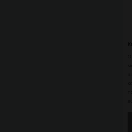
К
О
м
ш
к
п
д