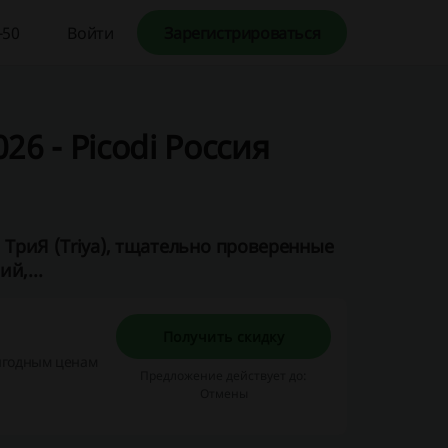
-50
Войти
Зарегистрироваться
26 - Picodi Россия
ТриЯ (Triya), тщательно проверенные
й,...
Получить скидку
выгодным ценам
Предложение действует до:
Отмены