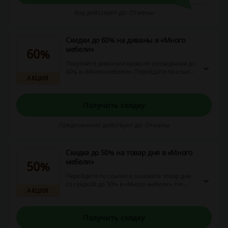
Код действует до: Отмены
Скидки до 60% на диваны в «Много
мебели»
60%
Покупайте диваны и кровати со скидками до
60% в «Много мебели». Перейдите по ссылке
АКЦИЯ
и ознакомьтесь с ассортиментом мягкой
мебели, которые можно заказать по
сниженным ценам!
Получить скидку
Предложение действует до: Отмены
Скидка до 50% на товар дня в «Много
мебели»
50%
Перейдите по ссылке и закажите товар дня
со скидкой до 50% в «Много мебели». Не
АКЦИЯ
упустите возможность и сэкономьте на
покупке кресел, шкафов, кухонь и другой
мебели! Акционный товар меняется
ежедневно!
Получить скидку