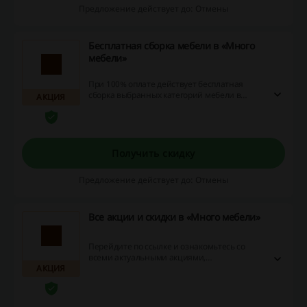
Предложение действует до: Отмены
Бесплатная сборка мебели в «Много
мебели»
При 100% оплате действует бесплатная
сборка выбранных категорий мебели в
АКЦИЯ
«Много мебели». Вы можете заказать сборку
дивана, кресла, мягкого пуфа, стула и др.
видов мебели. Подробнее о сборке читайте
на сайте магазина.
Получить скидку
Предложение действует до: Отмены
Все акции и скидки в «Много мебели»
Перейдите по ссылке и ознакомьтесь со
всеми актуальными акциями,
АКЦИЯ
специальными предложениями и скидками
от интернет-магазина «Много мебели»!