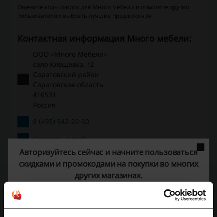
Оцените коды скидок для Много мебели и помогите другим
пользователям выбрать лучшие предложения
Контактная информация Много мебели:
ООО «Много Мебели»
село Клещевка, г2
Саратовский район
Саратовская область
410531
Россия
8 (495) 642-20-30
Показать e-mail
Авторизуйтесь сейчас и начните пользоваться
Много мебели
скидками и промокодами на покупки во многих
других магазинах.
Смотрите также похожие промокоды
ВашаКомната.рф
Шатура
ЛайфМебель
Lazurit
InMyRoom
ТриЯ Мебель
Divan ru
MebelVia