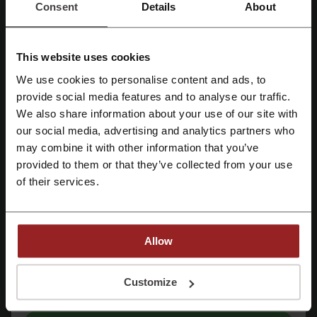
Consent
Details
About
Consul Holding
Moon-Trade.ru
Первый интернет-гипермаркет мебели
Hoff
This website uses cookies
Смотрите самые популярные купоны и
We use cookies to personalise content and ads, to
provide social media features and to analyse our traffic.
Зарегистрироваться через Facebook
предложения
We also share information about your use of our site with
промокод cases4real
промокод Вкусно - и точка
our social media, advertising and analytics partners who
Зарегистрироваться через Google
may combine it with other information that you’ve
промокод Adguard
промокод Рандеву
provided to them or that they’ve collected from your use
промокод Ламода
Зарегистрироваться с помощью e-mail
of their services.
Ещё о Много мебели:
Allow
Что необходимо знать о Много мебели
Регистрируясь, вы подтверждаете, что прочитали и приняли
Customize
«
Пользовательское соглашение
» и «
Условия обработки персональных
данных
».
Компания Много мебели является одним из лидеров
российского мебельного рынка. Основана 1 апреля 2009 года в