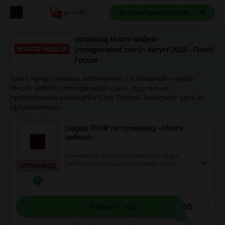
Зарегистрироваться
промокод Много мебели
(mnogomebeli.com) - Август 2026 - Picodi
Россия
Ниже представлены актуальные распродажи и купон
Много мебели (mnogomebeli.com), тщательно
проверенные командой Picodi Россия. Выберите одно из
предложений,...
Скидка 1000₽ по промокоду «Много
мебели»
Примените промокод и получите скидку
1000₽ на покупку в «Много мебели». Не
ПРОМОКОД
упустите возможность и закажите диваны,
кровати, пуфы и другие товары на выгодных
условиях!
000
Открыть код