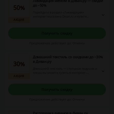
Ликвидация мебели в Диван.ру — скидки
до −50%
50%
Перейдите в раздел «Ликвидация»
интернет-магазина Divan.ru и купите
АКЦИЯ
диваны, столы, кресла, прихожие, шкафы-
купе, кухонный гарнитур и другую мебель из
прошлых коллекций со скидками до 50%.
Получить скидку
Предложение действует до: Отмены
Домашний текстиль со скидками до −30%
в Диван.ру
30%
Домашний текстиль — стильные подушки и
пледы вы можете купить в интернет-
АКЦИЯ
магазине Divan.ru по выгодным ценам до
−30% дешевле!
Получить скидку
Предложение действует до: Отмены
Распродажа диванов в Диван.ру