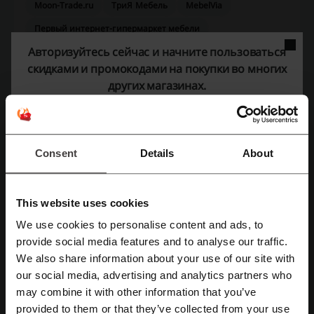
Moon-Trade.ru
ТриЯ Мебель
MebelVia
Первый интернет-гипермаркет мебели
Авторизуйтесь сейчас и начните пользоваться
Смотрите самые популярные купоны и
скидками и промокодами на покупки во многих
предложения
других магазинах.
промокод Google Play
промокод Бургер Кинг
промокод Айхерб
промокод Фарфор
Consent
Details
About
промокод Рандеву
This website uses cookies
Ещё о Диван.ру:
We use cookies to personalise content and ads, to
provide social media features and to analyse our traffic.
Зарегистрироваться через Facebook
Что вы должны знать про Диван.ру?
We also share information about your use of our site with
our social media, advertising and analytics partners who
Диван.ру это компания, занимающаяся производством и
Зарегистрироваться через Google
may combine it with other information that you’ve
продажей дизайнерской мебели для квартир. Интернет-
магазин Диван.ру был создан в 2015 году.
provided to them or that they’ve collected from your use