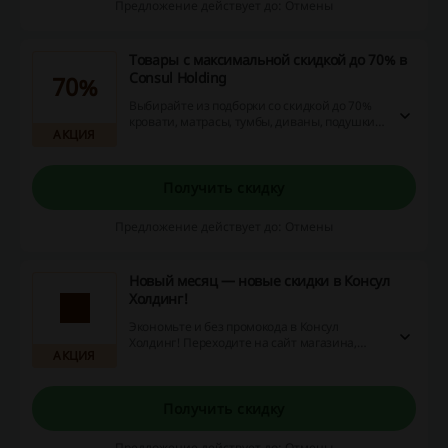
Предложение действует до: Отмены
Товары с максимальной скидкой до 70% в
Consul Holding
70%
Выбирайте из подборки со скидкой до 70%
кровати, матрасы, тумбы, диваны, подушки и
АКЦИЯ
другие товары для сна и обустройства
спальни.
Получить скидку
Предложение действует до: Отмены
Новый месяц — новые скидки в Консул
Холдинг!
Экономьте и без промокода в Консул
Холдинг! Переходите на сайт магазина,
АКЦИЯ
чтобы ознакомиться с ассортиментом
товаров, на которые сейчас действует
скидка.
Получить скидку
Предложение действует до: Отмены