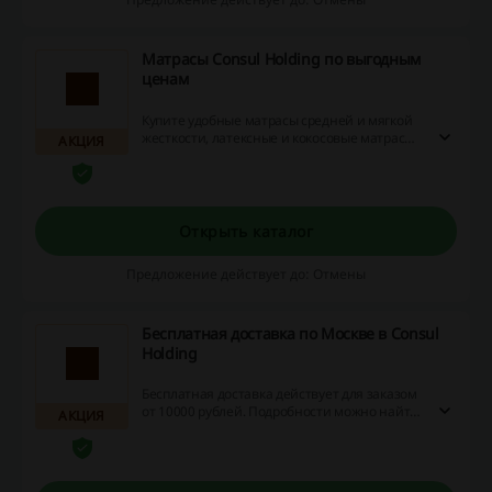
Матрасы Consul Holding по выгодным
ценам
Купите удобные матрасы средней и мягкой
жесткости, латексные и кокосовые матрасы
АКЦИЯ
от «Консул Холдинг» по выгодным ценам в
официальном интернет-магазине бренда.
Открыть каталог
Предложение действует до: Отмены
Бесплатная доставка по Москве в Consul
Holding
Бесплатная доставка действует для заказом
от 10000 рублей. Подробности можно найти
АКЦИЯ
на сайте магазина.