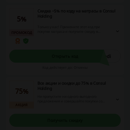
Скидка −5% по коду на матрасы в Consul
Holding
5%
Только у нас! Примените этот код при
покупке матраса и получите скидку в
ПРОМОКОД
размере −5% дополнительно!
odi
Открыть код
Код действует до: Отмены
Все акции и скидки до 75% в Consul
Holding
75%
Не пропустите ни одного выгодного
предложения и совершайте покупки со
АКЦИЯ
скидкой, получайте подарок к заказу или
другие бонусы!
Получить скидку