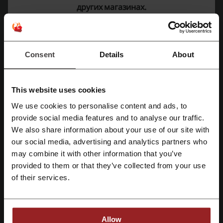
Показать e-mail
других магазинах.
Consul Holding
Смотрите также похожие промокоды
Consent
Details
About
InMyRoom
ТриЯ Мебель
Lazurit
Много мебели
Divan ru
Moon-Trade.ru
ВашаКомната.рф
This website uses cookies
ЛайфМебель
Hoff
MebelVia
We use cookies to personalise content and ads, to
Первый интернет-гипермаркет мебели
Шатура
provide social media features and to analyse our traffic.
Зарегистрироваться через Facebook
We also share information about your use of our site with
Смотрите самые популярные купоны и
our social media, advertising and analytics partners who
Зарегистрироваться через Google
предложения
may combine it with other information that you’ve
provided to them or that they’ve collected from your use
промокод МЕТРО
промокод Google Play
Зарегистрироваться с помощью e-mail
of their services.
промокод Четыре лапы
промокод Store77
промокод КФС
Allow