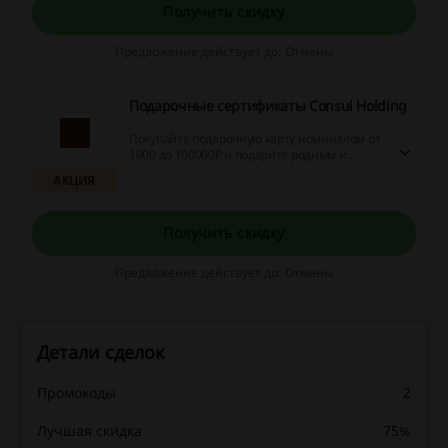
Получить скидку
Предложение действует до: Отмены
Подарочные сертификаты Consul Holding
Покупайте подарочную карту номиналом от
1000 до 100000₽ и подарите родным и
близким возможность самостоятельно
АКЦИЯ
выбрать подходящий и, самое главное,
нужный подарок!
Получить скидку
Предложение действует до: Отмены
Детали сделок
Промокоды
2
Лучшая скидка
75%