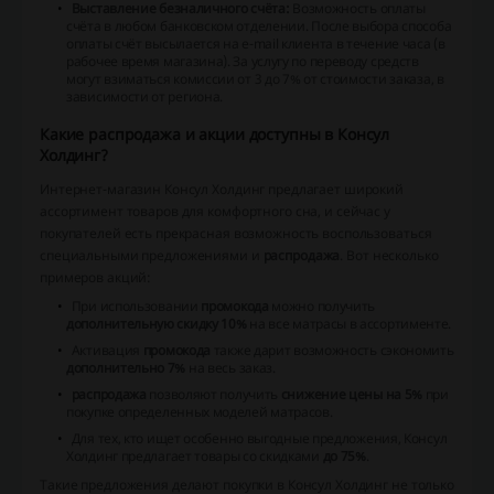
Выставление безналичного счёта:
Возможность оплаты
счёта в любом банковском отделении. После выбора способа
оплаты счёт высылается на e-mail клиента в течение часа (в
рабочее время магазина). За услугу по переводу средств
могут взиматься комиссии от 3 до 7% от стоимости заказа, в
зависимости от региона.
Какие распродажа и акции доступны в Консул
Холдинг?
Интернет-магазин Консул Холдинг предлагает широкий
ассортимент товаров для комфортного сна, и сейчас у
покупателей есть прекрасная возможность воспользоваться
специальными предложениями и
распродажа
. Вот несколько
примеров акций:
При использовании
промокода
можно получить
дополнительную скидку 10%
на все матрасы в ассортименте.
Активация
промокода
также дарит возможность сэкономить
дополнительно 7%
на весь заказ.
распродажа
позволяют получить
снижение цены на 5%
при
покупке определенных моделей матрасов.
Для тех, кто ищет особенно выгодные предложения, Консул
Холдинг предлагает товары со скидками
до 75%
.
Такие предложения делают покупки в Консул Холдинг не только