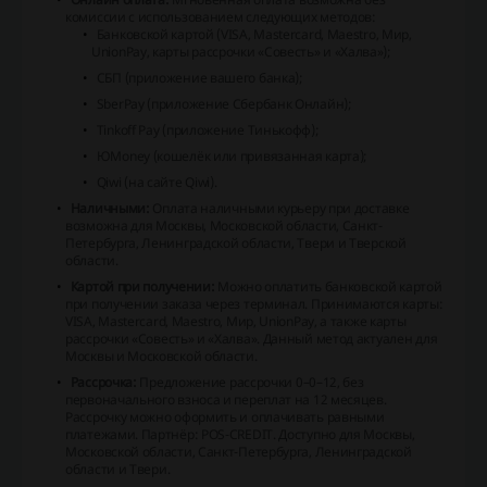
комиссии с использованием следующих методов:
Банковской картой (VISA, Mastercard, Maestro, Мир,
UnionPay, карты рассрочки «Совесть» и «Халва»);
СБП (приложение вашего банка);
SberPay (приложение Сбербанк Онлайн);
Tinkoff Pay (приложение Тинькофф);
ЮMoney (кошелёк или привязанная карта);
Qiwi (на сайте Qiwi).
Наличными:
Оплата наличными курьеру при доставке
возможна для Москвы, Московской области, Санкт-
Петербурга, Ленинградской области, Твери и Тверской
области.
Картой при получении:
Можно оплатить банковской картой
при получении заказа через терминал. Принимаются карты:
VISA, Mastercard, Maestro, Мир, UnionPay, а также карты
рассрочки «Совесть» и «Халва». Данный метод актуален для
Москвы и Московской области.
Рассрочка:
Предложение рассрочки 0–0–12, без
первоначального взноса и переплат на 12 месяцев.
Рассрочку можно оформить и оплачивать равными
платежами. Партнёр: POS-CREDIT. Доступно для Москвы,
Московской области, Санкт-Петербурга, Ленинградской
области и Твери.