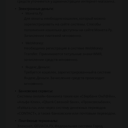
средств уточняется у администрации интернет-магазина.
Электронные деньги:
Монета.Ру:
Для оплаты необходим кошелек, который можно
зарегистрировать на сайте системы. Способы
пополнения кошелька доступны на сайте Монета.Ру.
Зачисление платежей мгновенно.
WebMoney:
Необходима регистрация в системе WebMoney
Transfer. Принимаются титульные знаки WMR,
зачисление средств мгновенно.
Яндекс.Деньги:
Требуется кошелек, зарегистрированный в системе
Яндекс.Деньги. Зачисление средств происходит
мгновенно.
Банковские сервисы:
Системы онлайн-банкинга такие как «Сбербанк ОнЛ@йн»,
«Альфа-Клик», «Qbank Связной банк», «Промсвязьбанк»,
«Faktura.ru», или через систему денежных переводов
«CONTACT», а также банковским или почтовым переводом.
Платёжные терминалы:
Элекснет, ОПЛАТА.РУ, Федеральная система Город,