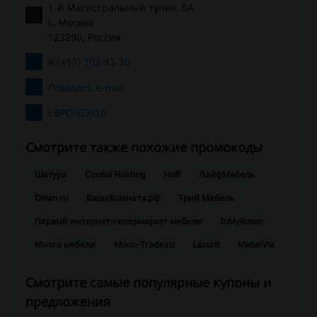
1-й Магистральный тупик, 5А
г. Москва
123290, Россия
8 (499) 703-43-30
Показать e-mail
ЕВРОЧЕХОЛ
Смотрите также похожие промокоды
Шатура
Consul Holding
Hoff
ЛайфМебель
Divan ru
ВашаКомната.рф
ТриЯ Мебель
Первый интернет-гипермаркет мебели
InMyRoom
Много мебели
Moon-Trade.ru
Lazurit
MebelVia
Смотрите самые популярные купоны и
предложения