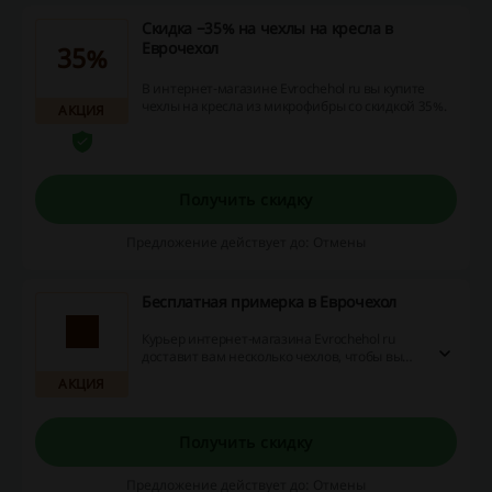
Скидка −35% на чехлы на кресла в
Еврочехол
35%
В интернет-магазине Evrochehol ru вы купите
чехлы на кресла из микрофибры со скидкой 35%.
АКЦИЯ
Получить скидку
Предложение действует до: Отмены
Бесплатная примерка в Еврочехол
Курьер интернет-магазина Evrochehol ru
доставит вам несколько чехлов, чтобы вы
могли примерить и приобрести те, которые
АКЦИЯ
подходят для вашей мебели. Остальные
курьер заберёт с собой совершенно
бесплатно.
Получить скидку
Предложение действует до: Отмены