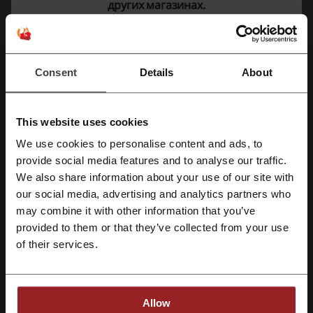
других магазинах.
Фисташковый, Тела Безарро и многие другие.
Чехлы для стульев
: Варианты чехлов для обновления
стульев и стульчиков различных стилей.
Товары для дома
: Дополнительный ассортимент,
предоставляющий возможности для усовершенствования
Consent
Details
About
домашнего уюта.
ЕВРОЧЕХОЛ – как подать жалобу и вернуть товар?
Политика обмена и возврата в магазине ЕВРОЧЕХОЛ
This website uses cookies
устанавливает следующие условия:
We use cookies to personalise content and ads, to
Если чехол плохо сидит на мебели из-за нестандартных
provide social media features and to analyse our traffic.
Зарегистрироваться через Facebook
размеров или конструкции, нужно предоставить фото или
видео, подтверждающее этот факт, и оповестить магазин.
We also share information about your use of our site with
При подтверждении недостатка товар отправляется обратно
our social media, advertising and analytics partners who
на адрес магазина с сохранением товарного чека и упаковки,
Зарегистрироваться через Google
при этом изделие должно быть без дефектов и возвращено
may combine it with other information that you’ve
не позднее чем через 14 дней после покупки.
provided to them or that they’ve collected from your use
В случае возврата денежных средств, они возвращаются
Зарегистрироваться с помощью e-mail
of their services.
только после получения
товара магазином и при условии
выполнения всех требований, перечисленных выше.
Обращаем внимание, что транспортные расходы клиента
при возврате или обмене товара магазином
не
возмещаются
.
Allow