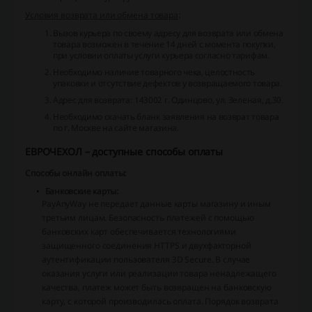
Условия возврата или обмена товара
:
Вызов курьера по своему адресу для возврата или обмена
товара возможен в течение 14 дней с момента покупки,
при условии оплаты услуги курьера согласно тарифам.
Необходимо наличие товарного чека, целостность
упаковки и отсутствие дефектов у возвращаемого товара.
Адрес для возврата: 143002 г. Одинцово, ул. Зеленая, д.30.
Необходимо
скачать бланк заявления на возврат товара
по г. Москве
на сайте магазина.
ЕВРОЧЕХОЛ – доступные способы оплаты
Способы онлайн оплаты:
Банковские карты:
PayAnyWay не передает данные карты магазину и иным
третьим лицам. Безопасность платежей с помощью
банковских карт обеспечивается технологиями
защищенного соединения HTTPS и двухфакторной
аутентификации пользователя 3D Secure. В случае
оказания услуги или реализации товара ненадлежащего
качества, платеж может быть возвращен на банковскую
карту, с которой производилась оплата. Порядок возврата