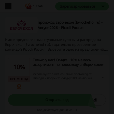
Зарегистрироваться
промокод Еврочехол (Evrochehol ru) -
Август 2026 - Picodi Россия
Ниже представлены актуальные купоны и распродажа
Еврочехол (Evrochehol ru), тщательно проверенные
командой Picodi Россия. Выберите одно из предложений,...
Только у нас! Скидка −10% на весь
ассортимент по промокоду в «Еврочехол»
10%
Используйте эксклюзивный промокод от
Пикоди и получите скидку 10% на любой
ПРОМОКОД
заказ в интернет-магазине Evrochehol.ru.
odi
Открыть код
Код действует до: Отмены