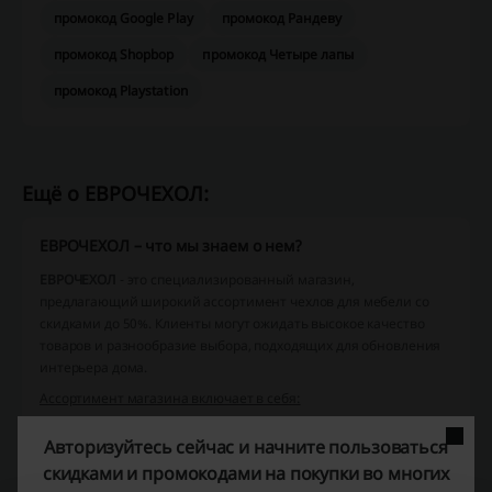
промокод Google Play
промокод Рандеву
промокод Shopbop
промокод Четыре лапы
промокод Playstation
Ещё о ЕВРОЧЕХОЛ:
ЕВРОЧЕХОЛ – что мы знаем о нем?
ЕВРОЧЕХОЛ
- это специализированный магазин,
предлагающий широкий ассортимент чехлов для мебели со
скидками до 50%. Клиенты могут ожидать высокое качество
товаров и разнообразие выбора, подходящих для обновления
интерьера дома.
Ассортимент магазина включает в себя:
Чехлы для диванов
: Широкий выбор чехлов на 3-х и 4-ех
Авторизуйтесь сейчас и начните пользоваться
местные диваны, угловые диваны, с правым или левым
выступом.
скидками и промокодами на покупки во многих
Чехлы для кресел
: Разнообразие моделей, включая Орна