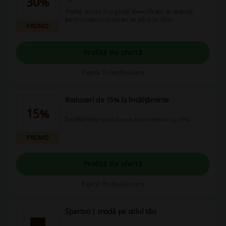
30%
Profită acum! Ai o gamă diversificată de articole
pentru copii cu reduceri de până la -30%.
PROMO
Profită de ofertă
Expiră: În desfășurare
Reduceri de 15% la încălțăminte
15%
Încălțăminte sport Guess acum redusa cu 15%
PROMO
Profită de ofertă
Expiră: În desfășurare
Spartoo | modă pe stilul tău