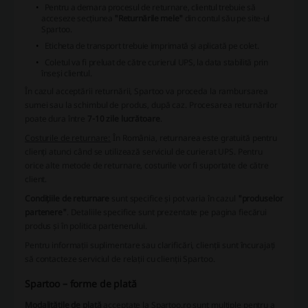
Pentru a demara procesul de returnare, clientul trebuie să
acceseze secțiunea
"Returnările mele"
din contul său pe site-ul
Spartoo.
Eticheta de transport trebuie imprimată și aplicată pe colet.
Coletul va fi preluat de către curierul UPS, la data stabilită prin
înseși clientul.
În cazul acceptării returnării, Spartoo va proceda la rambursarea
sumei sau la schimbul de produs, după caz. Procesarea returnărilor
poate dura între
7-10 zile lucrătoare
.
Costurile de returnare:
În România, returnarea este gratuită pentru
clienți atunci când se utilizează serviciul de curierat UPS. Pentru
orice alte metode de returnare, costurile vor fi suportate de către
client.
Condițiile de returnare
sunt specifice și pot varia în cazul
"produselor
partenere"
. Detaliile specifice sunt prezentate pe pagina fiecărui
produs și în politica partenerului.
Pentru informații suplimentare sau clarificări, clienții sunt încurajați
să contacteze serviciul de relații cu clienții Spartoo.
Spartoo – forme de plată
Modalitățile de plată
acceptate la Spartoo.ro sunt multiple pentru a