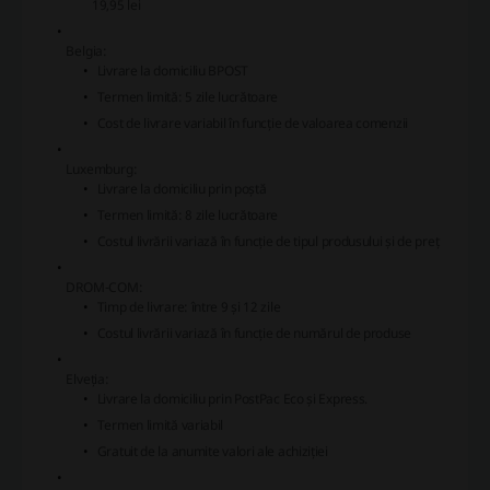
19,95 lei
Belgia:
Livrare la domiciliu BPOST
Termen limită: 5 zile lucrătoare
Cost de livrare variabil în funcție de valoarea comenzii
Luxemburg:
Livrare la domiciliu prin poștă
Termen limită: 8 zile lucrătoare
Costul livrării variază în funcție de tipul produsului și de preț
DROM-COM:
Timp de livrare: între 9 și 12 zile
Costul livrării variază în funcție de numărul de produse
Elveția:
Livrare la domiciliu prin PostPac Eco și Express.
Termen limită variabil
Gratuit de la anumite valori ale achiziției