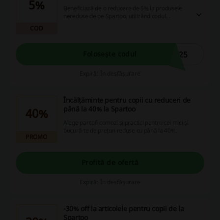
5%
Beneficiază de o reducere de 5% la produsele
nereduse de pe Spartoo, utilizând codul
promoțional în timpul procesului de achiziție.
COD
Începe acum să economisești la haine, pantofi și
accesorii, având grijă să nu combini voucherul
cu alte oferte!
I25
Folosește codul
Expiră: În desfășurare
Încălțăminte pentru copii cu reduceri de
până la 40% la Spartoo
40%
Alege pantofi comozi și practici pentru cei mici și
bucură-te de prețuri reduse cu până la 40%.
PROMO
Profită de ofertă
Expiră: În desfășurare
-30% off la articolele pentru copii de la
Spartoo