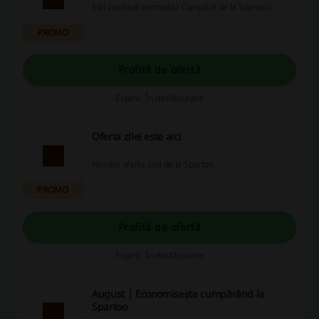
Ești pasionat de modă? Cumpără de la Spartoo!
PROMO
Profită de ofertă
Expiră: În desfășurare
Oferta zilei este aici
Nu rata oferta zilei de la Spartoo.
PROMO
Profită de ofertă
Expiră: În desfășurare
August | Economisește cumpărând la
Spartoo