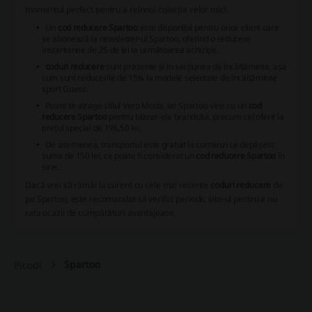
momentul perfect pentru a reînnoi colecția celor mici.
Un
cod reducere Spartoo
este disponibil pentru orice client care
se abonează la newsletter-ul Spartoo, oferind o reducere
instantanee de 25 de lei la următoarea achiziție.
coduri reducere
sunt prezente și în secțiunea de încălțăminte, așa
cum sunt reducerile de 15% la modele selectate de încălțăminte
sport Guess.
Poate te atrage stilul Vero Moda, iar Spartoo vine cu un
cod
reducere Spartoo
pentru blazer-ele brandului, precum cel oferit la
prețul special de 196,50 lei.
De asemenea, transportul este gratuit la comenzi ce depășesc
suma de 150 lei, ce poate fi considerat un
cod reducere Spartoo
în
sine.
Dacă vrei să rămâi la curent cu cele mai recente
coduri reducere
de
pe Spartoo, este recomandat să verifici periodic site-ul pentru a nu
rata ocazii de cumpărături avantajoase.
Spartoo
Picodi