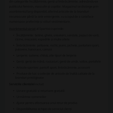
din categoriile încălțăminte, genți și îmbrăcăminte, adresându-se
publicului feminin, masculin și copiilor. Magazinul se distinge prin
asortimentul larg disponibil, oferind articole de la branduri
recunoscute până la cele emergente, cu scopul de a satisface
numeroase preferințe și stiluri vestimentare.
Asortimentul variat
al Spartoo cuprinde:
Încălțăminte
: botine, ghete, sneakers, sandale, papuci de vară,
cizme, mocasini, espadrile și multe altele
Îmbrăcăminte
: paltoane, rochii, jeans, jachete, pantaloni sport,
pulovere, hanorace, camasi
Lenjerie
: sutiene, chiloți, alte tipuri de lenjerie
Genți
: genți de mână, rucsacuri, genți de umăr, valize, portofele
Articole sportive
: pantofi sport, îmbrăcăminte, accesorii
Produse de lux
: o selecție de articole de înaltă calitate de la
branduri prestigioase
Serviciile clientelei
includ:
Livrare gratuită și returnare gratuită
Urmărirea comenzilor
Ajutor pentru efectuarea unui retur de produs
Disponibilitatea echipei de serviciul clienți