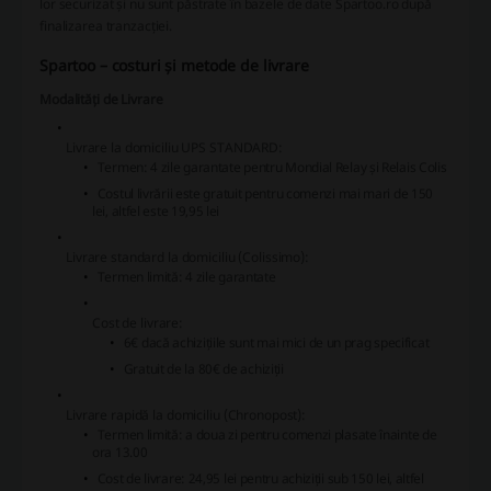
lor securizat și nu sunt păstrate în bazele de date Spartoo.ro după
finalizarea tranzacției.
Spartoo – costuri și metode de livrare
Modalități de Livrare
Livrare la domiciliu UPS STANDARD:
Termen: 4 zile garantate pentru Mondial Relay și Relais Colis
Costul livrării este gratuit pentru comenzi mai mari de 150
lei, altfel este 19,95 lei
Livrare standard la domiciliu (Colissimo):
Termen limită: 4 zile garantate
Cost de livrare:
6€ dacă achizițiile sunt mai mici de un prag specificat
Gratuit de la 80€ de achiziții
Livrare rapidă la domiciliu (Chronopost):
Termen limită: a doua zi pentru comenzi plasate înainte de
ora 13.00
Cost de livrare: 24,95 lei pentru achiziții sub 150 lei, altfel