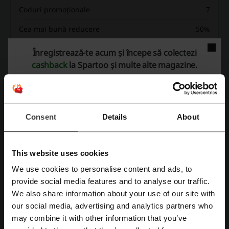
Coduri promoționale
7
Cea mai bună reducere
50%
Ultima actualizare
01.08.2026, 06:01
Înregistrează-te acum și începe să colectezi
cashback
la Spartoo și multe alte magazine.
Folosim linkuri afiliate și putem primi un comision.
Evaluarea codurilor de reducere pentru
Spartoo
Consent
Details
About
Evaluează codurile de reducere pentru Spartoo și ajută alți
This website uses cookies
utilizatori să aleagă cele mai bune oferte
We use cookies to personalise content and ads, to
Înregistrează-te cu Facebook
provide social media features and to analyse our traffic.
Contact Spartoo:
We also share information about your use of our site with
031 630 09 72
our social media, advertising and analytics partners who
Înregistrează-te cu Google
may combine it with other information that you’ve
Spartoo