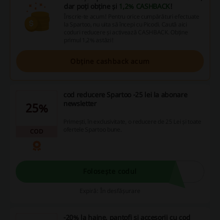
dar poți obține și
1,2% CASHBACK
!
Înscrie-te acum! Pentru orice cumpărături efectuate
la Spartoo, nu uita să începi cu Picodi. Caută aici
coduri reducere și activează CASHBACK. Obține
primul 1,2% astăzi!
Obține cashback acum
cod reducere Spartoo -25 lei la abonare
newsletter
25%
Primești, în exclusivitate, o reducere de 25 Lei și toate
ofertele Spartoo bune.
COD
Folosește codul
Expiră: În desfășurare
-20% la haine, pantofi și accesorii cu cod