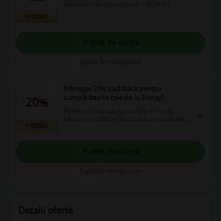
blazer Vero Moda la prețul de 196,50 lei!
PROMO
Profită de ofertă
Expiră: În desfășurare
Primește 20% cashback pentru
cumpărăturile tale de la Sinsay!
20%
Înregistrează-te sau loghează-te în Picodi,
întoarce-te la Sinsay, finalizează cumpărăturile
PROMO
și primește până la 20% cashback!
Profită de ofertă
Expiră: În desfășurare
Detalii oferte