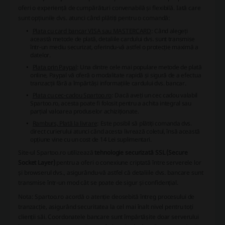
oferi o experiență de cumpărături convenabilă și flexibilă. Iată care
sunt opțiunile dvs. atunci când plătiți pentru o comandă:
Plata cu card bancar VISA sau MASTERCARD
: Când alegeți
această metode de plată, detaliile cardului dvs. sunt transmise
într-un mediu securizat, oferindu-vă astfel o protecție maximă a
datelor.
Plata prin Paypal
: Una dintre cele mai populare metode de plată
online, Paypal vă oferă o modalitate rapidă și sigură de a efectua
tranzacții fără a împărtăși informațiile cardului dvs. bancar.
Plata cu cec-cadou Spartoo.ro
: Dacă aveți un cec cadou valabil
Spartoo.ro, acesta poate fi folosit pentru a achita integral sau
parțial valoarea produselor achiziționate.
Ramburs, Plată la livrare
: Este posibil să plătiți comanda dvs.
direct curierului atunci când acesta livrează coletul, însă această
opțiune vine cu un cost de 14 Lei suplimentari.
Site-ul Spartoo.ro utilizează
tehnologie securizată SSL (Secure
Socket Layer)
pentru a oferi o conexiune criptată între serverele lor
și browserul dvs., asigurându-vă astfel că detaliile dvs. bancare sunt
transmise într-un mod cât se poate de sigur și confidențial.
Nota:
Spartoo.ro acordă o atenție deosebită întreg procesului de
tranzacție, asigurând securitatea la cel mai înalt nivel pentru toți
clienții săi. Coordonatele bancare sunt împărtășite doar serverului