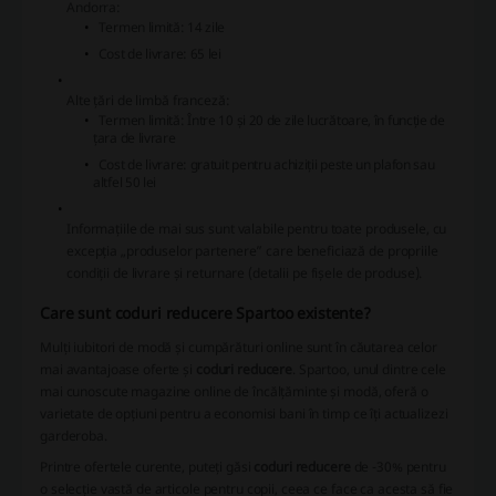
Andorra:
Termen limită: 14 zile
Cost de livrare: 65 lei
Alte țări de limbă franceză:
Termen limită: Între 10 și 20 de zile lucrătoare, în funcție de
țara de livrare
Cost de livrare: gratuit pentru achiziții peste un plafon sau
altfel 50 lei
Informațiile de mai sus sunt valabile pentru toate produsele, cu
excepția „produselor partenere” care beneficiază de propriile
condiții de livrare și returnare (detalii pe fișele de produse).
Care sunt coduri reducere Spartoo existente?
Mulți iubitori de modă și cumpărături online sunt în căutarea celor
mai avantajoase oferte și
coduri reducere
. Spartoo, unul dintre cele
mai cunoscute magazine online de încălțăminte și modă, oferă o
varietate de opțiuni pentru a economisi bani în timp ce îți actualizezi
garderoba.
Printre ofertele curente, puteți găsi
coduri reducere
de -30% pentru
o selecție vastă de articole pentru copii, ceea ce face ca acesta să fie