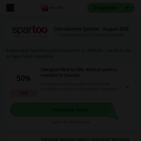
Înregistrare
Cod reducere Spartoo - August 2026
Cum funcționează?
Termeni și condiții
Explorează Spartoo coduri reducere și ofertele – verificat de
echipa Picodi România
Desigual Până la 50% reduceri pentru
membrii in Spartoo
50%
Nu ratați ocazia de a profita de beneficiile
membrilor cu reduceri la produsele Desigual de
COD
până la 50%! Înscrieți-vă pe site pentru a
beneficia de această ofertă impresionantă, plus
avantajul de a obține coduri de reducere
suplimentare, promoții și cashback.
Folosește codul
Expiră: În desfășurare
Folosești Spartoo coduri reducere? Minunat,