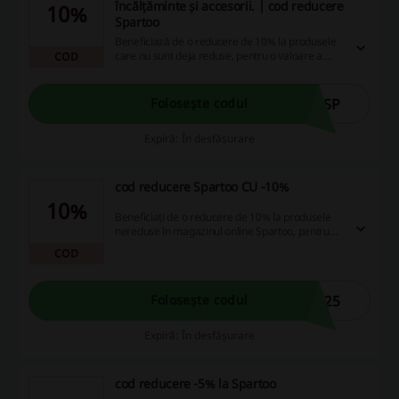
încălțăminte și accesorii. | cod reducere
10%
Spartoo
Beneficiază de o reducere de 10% la produsele
care nu sunt deja reduse, pentru o valoare a
COD
cumpărăturilor de cel puțin 250 lei, introducând
codul special. Profită acum de economiile tale și
fă cumpărături inteligente online!
0SP
Folosește codul
Expiră: În desfășurare
cod reducere Spartoo CU -10%
10%
Beneficiați de o reducere de 10% la produsele
nereduse în magazinul online Spartoo, pentru
comenzi de minimum 300 lei, introducând codul
COD
de reducere în coșul de cumpărături. Nu uitați,
voucherul este exclusiv pentru articolele la preț
întreg, iar pentru a economisi și mai mult,
025
Folosește codul
profitați de această oportunitate și achiziționați
haine, pantofi și accesorii la prețuri mai mici!
Expiră: În desfășurare
cod reducere -5% la Spartoo