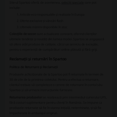
Site-ul Spartoo oferă, de asemenea,
selecții speciale
care pot
include:
Articole eco-responsabile și realizate în Europa
Oferte exclusive și vânzări flash
Ultimele mărimi disponibile în stoc
Colecțiile de sezon
sunt actualizate constant, oferind clienților
ultimele tendințe și noutăți din lumea modei. Spartoo se angajează
să ofere atât produse de calitate, cât și un serviciu de excepție,
pentru o experiență de cumpărături online plăcută și fără griji.
Reclamații și returnări în Spartoo
Politica de Returnare și Reclamații
Produsele achiziționate de la Spartoo pot fi returnate în termen de
30 de zile de la primirea coletului. Pentru a efectua o returnare,
clientul trebuie să completeze o cerere de returnare în contul său
Spartoo și să urmeze instrucțiunile furnizate.
Returnarea produselor
se realizează prin intermediul curierului UPS,
fără costuri suplimentare pentru clienți în România. Se impune ca
produsele returnate să fie în starea inițială, neterminate, și să fie
împachetate în ambalajul original.