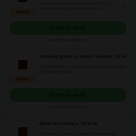
E posibil așa ceva? Sigur că da, verifică acum
pagina online a magazinului Spartoo și
PROMO
descoperă promoțiile lunii.
Profită de ofertă
Expiră: În desfășurare
Transport gratuit la comenzi de peste 150 lei
Cumpără de peste 150 lei de la Spartoo și beneficiază
de transport gratuit!
PROMO
Profită de ofertă
Expiră: În desfășurare
Blazer Vero Moda la 196,50 lei
Fii în trend cu Spartoo! Cumpără acum superbul