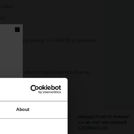
stiluri.
se.
r de iarnă, cu promoții 1+1 GRATIS la anumite
e 35 și 41, oferind opțiuni pentru diverse
iferite materiale sintetice.
About
enți, cu
nota 4.9
din 5 bazată pe peste 11775
Adaugă Picodi în browser
nu vei mai rata vreodată
CASHBACK-UL
!