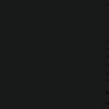
sc
Da
pa
si
Pe
c
l
S
Me