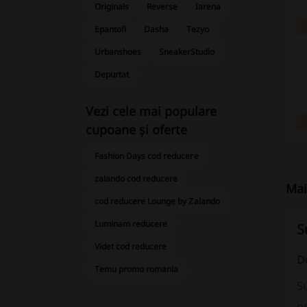
Originals
Reverse
Iarena
Epantofi
Dasha
Tezyo
Urbanshoes
SneakerStudio
Depurtat
Vezi cele mai populare
cupoane și oferte
Fashion Days cod reducere
zalando cod reducere
Mai
cod reducere Lounge by Zalando
Luminam reducere
S
Videt cod reducere
D
Temu promo romania
Su
ne