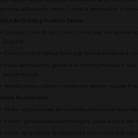
periența utilizatorilor, oferind conținut personalizat și funcțio
litica de Cookies și Protecția Datelor
Utilizează fisiere de tip cookie conform celor mai recente 
2016/679.
Clienții pot citi și înțelege Politica de Cookies înainte de a c
Există opțiuni pentru gestionarea consimțământului în ceea ce
confidențialitate.
Acordul pentru utilizarea cookies este voluntar și poate fi r
roduse Recomandate
Ghete
- opțiuni variate, de la modele calduroase la impermeab
Pantofi
- gama include pantofi eleganți, casual și sport, atât di
Cizme
- de la modele tip UGG până la cizme cu toc înalt sau f