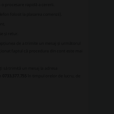
 o procesare rapidă a cererii.
lefon folosit la plasarea comenzii).
nt.
 și retur.
 opțiunea de a trimite un mesaj și următorul
nționat faptul că procedura din cont este mai
ați să trimită un mesaj la adresa
on
0733.377.755
în timpul orelor de lucru, de