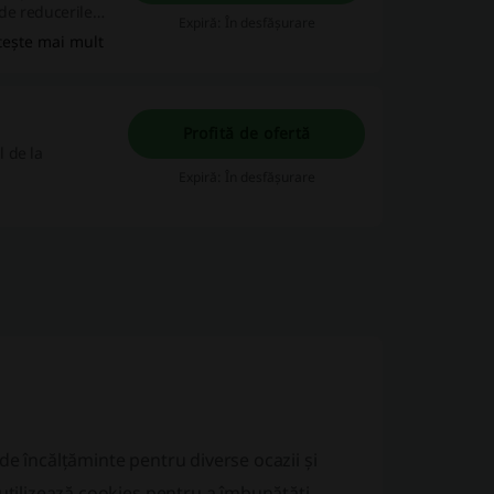
 de reducerile
Expiră: În desfășurare
? Sau ești
tește mai mult
argintii sau
in cele mai
Profită de ofertă
 de la
Expiră: În desfășurare
de încălțăminte pentru diverse ocazii și
 utilizează cookies pentru a îmbunătăți