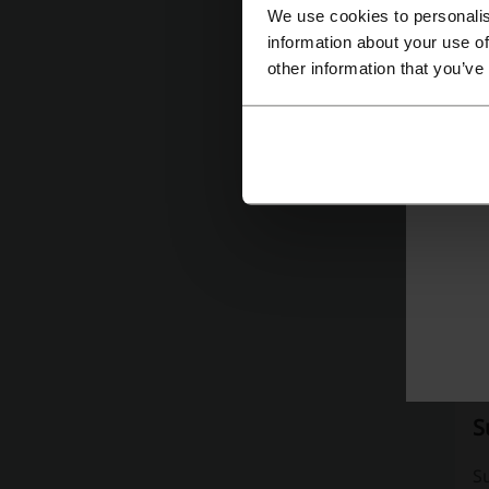
Co
We use cookies to personalis
information about your use of
other information that you’ve
Po
Su
sa
Li
S
S