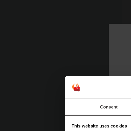
Li
Su
m
M
Op
Consent
Ma
de
This website uses cookies