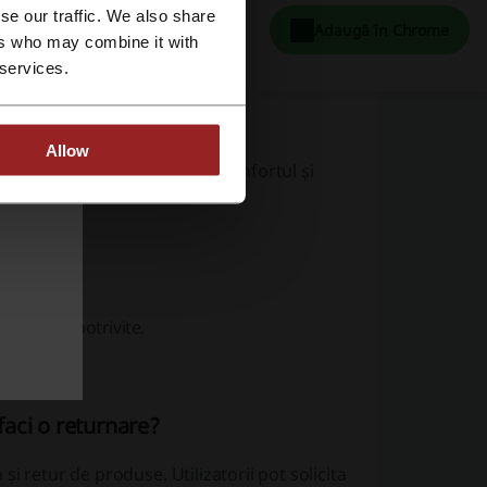
se our traffic. We also share
Adaugă în Chrome
ers who may combine it with
 services.
Allow
s sau returnare, asigurând confortul și
a mărimii potrivite.
card.
faci o returnare?
i retur de produse. Utilizatorii pot solicita