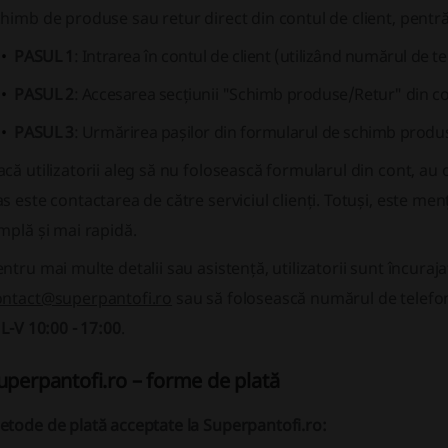
himb de produse sau retur direct din contul de client, pentră
PASUL 1
: Intrarea în contul de client (utilizând numărul de te
PASUL 2
: Accesarea secțiunii "Schimb produse/Retur" din co
PASUL 3
: Urmărirea pașilor din formularul de schimb produse
că utilizatorii aleg să nu folosească formularul din cont, au
s este contactarea de către serviciul clienți. Totuși, este me
mplă și mai rapidă.
ntru mai multe detalii sau asistență, utilizatorii sunt încuraj
ontact@superpantofi.ro
sau să folosească numărul de telef
a
L-V 10:00 - 17:00
.
uperpantofi.ro – forme de plată
tode de plată acceptate la Superpantofi.ro: