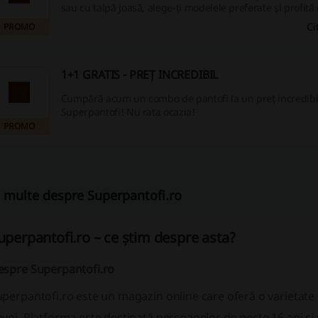
sau cu talpă joasă, alege-ți modelele preferate și profită
săptămânale. Preferați culorile puternice și contrastante
Ci
PROMO
adepta tonurilor neutre, clasice, precum sandalele albe, 
aurii? În colecție vei găsi produse de calitate, realizate d
bune materiale, exact pe gustul tău.
1+1 GRATIS - PREȚ INCREDIBIL
Cumpără acum un combo de pantofi la un preț incredibil
Superpantofi! Nu rata ocazia!
PROMO
 multe despre Superpantofi.ro
uperpantofi.ro – ce știm despre asta?
espre Superpantofi.ro
perpantofi.ro este un magazin online care oferă o varietate 
voi. Platforma este destinată persoanelor de peste 16 ani și