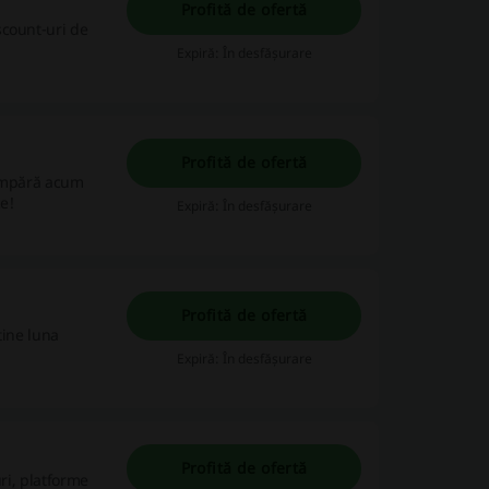
Profită de ofertă
scount-uri de
Expiră: În desfășurare
Profită de ofertă
cumpără acum
ce!
Expiră: În desfășurare
Profită de ofertă
tine luna
Expiră: În desfășurare
Profită de ofertă
ri, platforme