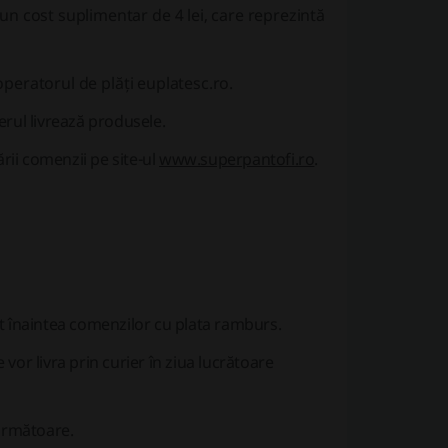
n cost suplimentar de 4 lei, care reprezintă
operatorul de plăți euplatesc.ro.
erul livrează produsele.
rii comenzii pe site-ul
www.superpantofi.ro
.
it înaintea comenzilor cu plata ramburs.
 vor livra prin curier în ziua lucrătoare
următoare.