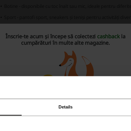
Botine
- disponibile cu toc înalt sau mic, ideale pentru diferite 
Sport
- pantofi sport, sneakers și teniși pentru activități diver
chidări de Iarnă
Înscrie-te acum și începe să colectezi
cashback
la
perpantofi.ro prezintă oferte atractive în cadrul lichidărilo
cumpărături în multe alte magazine.
odele de încălțăminte.
ărimea și Confecția
Mărimi disponibile pentru majoritatea produselor variază într
mărimi de picior.
Calitatea materialelor folosite variază de la piele naturală la d
iniile Clienților
Details
Înregistrează-te cu Facebook
gazinul online prezintă o rată de satisfacție ridicată de la cli
 review-uri.
Înregistrează-te cu Google