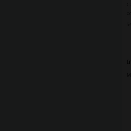
C
co
Se
I
Me