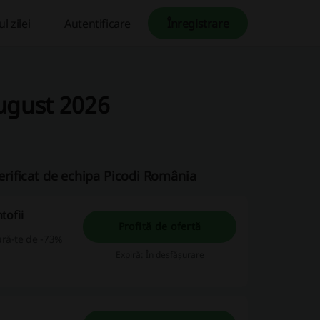
l zilei
Autentificare
Înregistrare
ugust 2026
verificat de echipa Picodi România
tofii
Profită de ofertă
ură-te de -73%
Expiră: În desfășurare