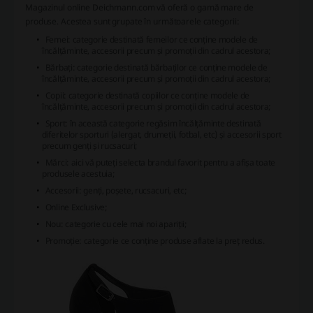
Magazinul online Deichmann.com vă oferă o gamă mare de
produse. Acestea sunt grupate în următoarele categorii:
Femei: categorie destinată femeilor ce conține modele de
încălțăminte, accesorii precum și promoții din cadrul acestora;
Bărbați: categorie destinată bărbaților ce conține modele de
încălțăminte, accesorii precum și promoții din cadrul acestora;
Copii: categorie destinată copiilor ce conține modele de
încălțăminte, accesorii precum și promoții din cadrul acestora;
Sport: în această categorie regăsim încălțăminte destinată
diferitelor sporturi (alergat, drumeții, fotbal, etc) și accesorii sport
precum genți și rucsacuri;
Mărci: aici vă puteți selecta brandul favorit pentru a afișa toate
produsele acestuia;
Accesorii: genți, poșete, rucsacuri, etc;
Online Exclusive;
Nou: categorie cu cele mai noi apariții;
Promoție: categorie ce conține produse aflate la preț redus.