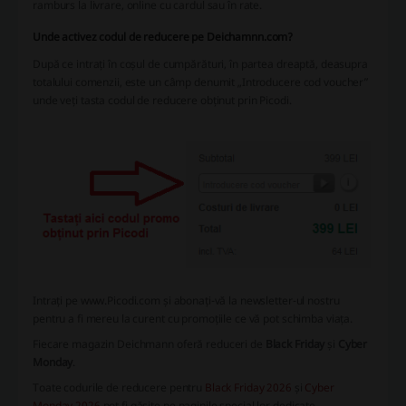
ramburs la livrare, online cu cardul sau în rate.
Unde activez codul de reducere pe Deichamnn.com?
După ce intrați în coșul de cumpărături, în partea dreaptă, deasupra
totalului comenzii, este un câmp denumit „Introducere cod voucher”
unde veți tasta codul de reducere obținut prin Picodi.
Intrați pe www.Picodi.com și abonați-vă la newsletter-ul nostru
pentru a fi mereu la curent cu promoțiile ce vă pot schimba viața.
Fiecare magazin Deichmann oferă reduceri de
Black Friday
și
Cyber
Monday
.
Toate codurile de reducere pentru
Black Friday 2026
și
Cyber
Monday 2026
pot fi găsite pe paginile special lor dedicate.