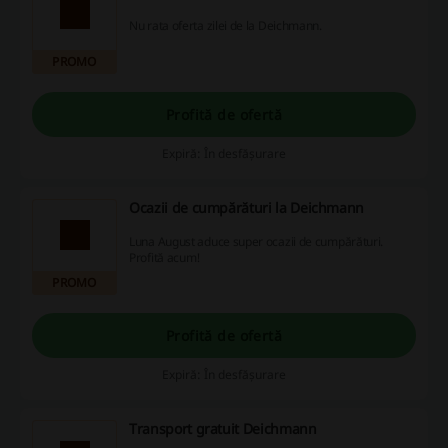
Nu rata oferta zilei de la Deichmann.
PROMO
Profită de ofertă
Expiră: În desfășurare
Ocazii de cumpărături la Deichmann
Luna August aduce super ocazii de cumpărături.
Profită acum!
PROMO
Profită de ofertă
Expiră: În desfășurare
Transport gratuit Deichmann