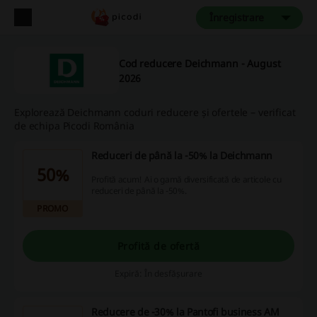
Înregistrare
Cod reducere Deichmann - August
2026
Explorează Deichmann coduri reducere și ofertele – verificat
de echipa Picodi România
Reduceri de până la -50% la Deichmann
50%
Profită acum! Ai o gamă diversificată de articole cu
reduceri de până la -50%.
PROMO
Profită de ofertă
Expiră: În desfășurare
Reducere de -30% la Pantofi business AM