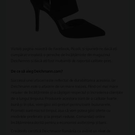
Vizitați pagina noastră de Facebook, Picodi, și spuneți-ne dacă ați
cumpărat vreodată o pereche de încălțăminte din magazinul
Deichamnn și dacă ați fost mulțumiți de raportul calitate-preț.
De ce să aleg Deichmann.com?
Succesul unei afaceri este reflectat de durabilitatea acesteia, iar
Deichmann este o afacere de un mare succes. Fiind cel mai mare
retailer de încălțăminte și-a câștigat respectul și încrederea clienților
de-a lungul timpului. Produsele acestora sunt de o calitate foarte
bună și în plus, vom găsi aici prețuri pentru toate buzunarele.
Promoții sunt mai tot timpul, așa că vom putea găsi oferte cu
modelele preferate și la prețuri reduse. Comandați online
încălțămintea dorită pentru a economisi astfel timp și bani.
Creditinfo certifică Deichmann România ca având un nivel de