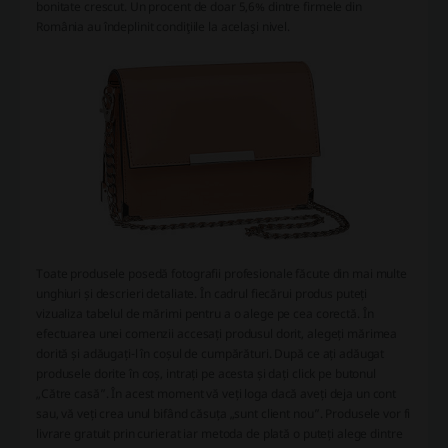
bonitate crescut. Un procent de doar 5,6% dintre firmele din
România au îndeplinit condiţiile la acelaşi nivel.
Toate produsele posedă fotografii profesionale făcute din mai multe
unghiuri și descrieri detaliate. În cadrul fiecărui produs puteți
vizualiza tabelul de mărimi pentru a o alege pe cea corectă. În
efectuarea unei comenzii accesați produsul dorit, alegeți mărimea
dorită și adăugați-l în coșul de cumpărături. După ce ați adăugat
produsele dorite în coș, intrați pe acesta și dați click pe butonul
„Către casă”. În acest moment vă veți loga dacă aveți deja un cont
sau, vă veți crea unul bifând căsuța „sunt client nou”. Produsele vor fi
livrare gratuit prin curierat iar metoda de plată o puteți alege dintre