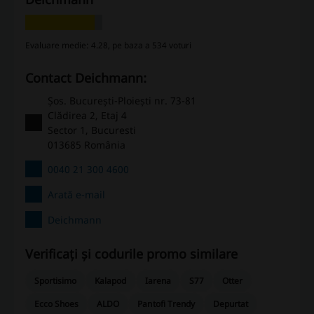
Evaluare medie: 4.28, pe baza a 534 voturi
Contact Deichmann:
Șos. București-Ploiești nr. 73-81
Clădirea 2, Etaj 4
Sector 1, Bucuresti
013685 România
0040 21 300 4600
Arată e-mail
Deichmann
Verificați și codurile promo similare
Sportisimo
Kalapod
Iarena
S77
Otter
Ecco Shoes
ALDO
Pantofi Trendy
Depurtat