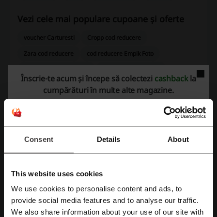
Vezi cele mai populare cupoane și oferte
voucher Carturesti
Cropp cod reducere
Zara cod reducere
cod reducere Empik Foto
Decathlon cod reducere
zalando cod reducere
Înscrie-te acum și începe să colectezi
cashback
la
cumpărături în multe alte magazine.
Mai multe despre Deichmann
Consent
Details
About
This website uses cookies
We use cookies to personalise content and ads, to
Înregistrează-te cu Facebook
provide social media features and to analyse our traffic.
We also share information about your use of our site with
Încălțăminte de calitate pe Deichamnn.com