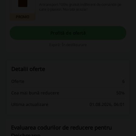
Ai transport 100% gratuit indiferent de comanda pe
care o plasezi. Nu rata ocazia!
PROMO
Profită de ofertă
Expiră: În desfășurare
Detalii oferte
Oferte
6
Cea mai bună reducere
50%
Ultima actualizare
01.08.2026, 06:01
Evaluarea codurilor de reducere pentru
Deichmann