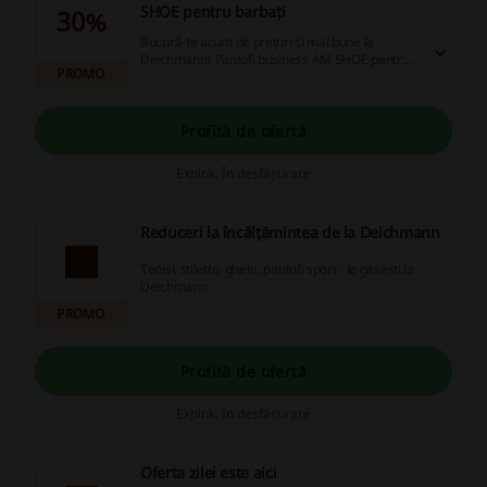
SHOE pentru barbați
30%
Bucură-te acum de prețuri și mai bune la
Deichmann! Pantofi business AM SHOE pentru
PROMO
barbați cu discount de -30%!
Profită de ofertă
Expiră: În desfășurare
Reduceri la încălțămintea de la Deichmann
Teniși, stiletto, ghete, pantofi sport - le găsești la
Deichmann.
PROMO
Profită de ofertă
Expiră: În desfășurare
Oferta zilei este aici