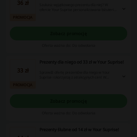
36 zł
Szukasz wyjątkowego prezentu dla niej? W
ofercie Your Suprise personalizowana biżuteria,
słodycze, gadżety i wiele więcej!
PROMOCJA
Zobacz promocję
Oferta ważna do: Do odwołania
Prezenty dla niego od 33 zł w Your Suprise!
33 zł
Sprawdź ofertę prezentów dla niego w Your
Suprise i skorzystaj z atrakcyjnych cen! W
ofercie personalizowane słodycze, gadżety,
PROMOCJA
książki i wiele więcej!
Zobacz promocję
Oferta ważna do: Do odwołania
Prezenty ślubne od 14 zł w Your Suprise!