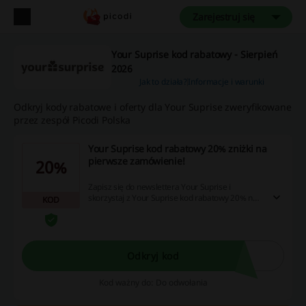
Zarejestruj się
Your Suprise kod rabatowy - Sierpień
2026
Jak to działa?
Informacje i warunki
Odkryj kody rabatowe i oferty dla Your Suprise zweryfikowane
przez zespół Picodi Polska
Your Suprise kod rabatowy 20% zniżki na
pierwsze zamówienie!
20%
Zapisz się do newslettera Your Suprise i
skorzystaj z Your Suprise kod rabatowy 20% na
KOD
pierwsze zamówienie! Dodatkowo będziesz na
bieżąco z aktualnymi promocjami!
Odkryj kod
Kod ważny do: Do odwołania