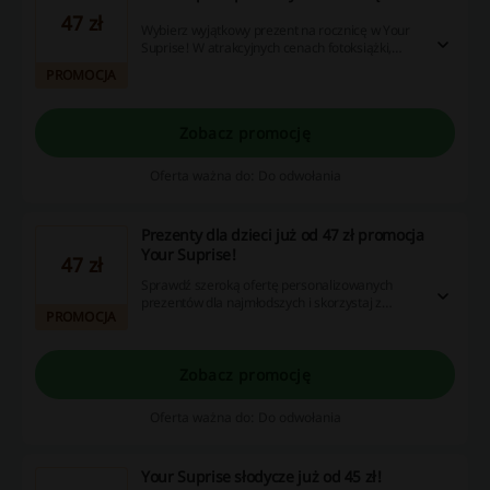
47 zł
Wybierz wyjątkowy prezent na rocznicę w Your
Suprise! W atrakcyjnych cenach fotoksiążki,
biżuteria, bukiety i wiele więcej!
PROMOCJA
Zobacz promocję
Oferta ważna do: Do odwołania
Prezenty dla dzieci już od 47 zł promocja
Your Suprise!
47 zł
Sprawdź szeroką ofertę personalizowanych
prezentów dla najmłodszych i skorzystaj z
PROMOCJA
atrakcyjnych cen! W ofercie maskotki, puzzle,
książki i wiele więcej!
Zobacz promocję
Oferta ważna do: Do odwołania
Your Suprise słodycze już od 45 zł!