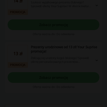
14 zł
Szukasz wyjątkowego prezentu ślubnego?
Sprawdź ofertę Your Suprise! W ofercie kieliszki,
zestawy, słodycze i wiele więcej!
PROMOCJA
Zobacz promocję
Oferta ważna do: Do odwołania
Prezenty urodzinowe od 13 zł! Your Suprise
promocja!
13 zł
Zbliżają się urodziny kogoś bliskiego? Sprawdź
ofertę personalizowanych prezentów
PROMOCJA
urodzinowych w Your Suprise. Nie zwlekaj!
Zobacz promocję
Oferta ważna do: Do odwołania