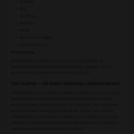
urodziny,
ślub,
narodziny,
rocznice,
święta,
okoliczności religijne,
oraz wiele innych.
Personalizacja
Dzięki własnej metodzie personalizacji, sklep pozwala na
dostosowanie produktów w unikalny sposób, używając różnych
technik takich jak grawerowanie, nadruk czy haft.
Your Suprise — jak złożyć reklamację i dokonać zwrotu?
Polityka reklamacji i zwrotów w sklepie YourSuprise jest precyzyjnie
dopasowana do charakteru oferowanych produktów. Ponieważ
asortyment tego sklepu składa się z przedmiotów, które są w pełni
personalizowane według życzenia klienta, każdy z nich nabiera
indywidualnego charakteru. W związku z tym zasady zwrotu mogą
odbiegać od standardowych procedur zwrotów w innych sklepach
internetowych. Zasady reklamacji i zwrotów: