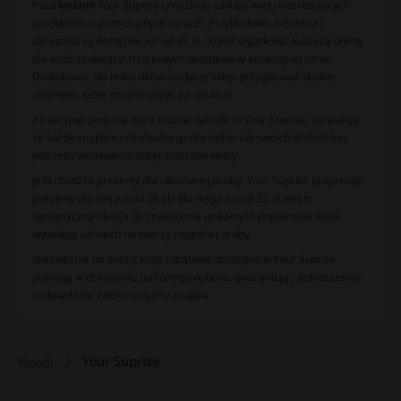
Poza
kodami
Your Suprise umożliwia zakupy wielu interesujących
produktów w promocyjnych cenach. Przykładowo, biżuteria i
akcesoria są dostępne już od 45 zł, co jest wyjątkowo kuszącą ofertą
dla osób szukających stylowych dodatków w atrakcyjnej cenie.
Dodatkowo, dla miłośników słodyczy sklep przygotował słodkie
upominki, które można nabyć już od 45 zł.
Atrakcyjne ceny, na które można natrafić w Your Suprise, sprawiają,
że każdy znajdzie coś idealnego dla siebie lub swoich bliskich bez
potrzeby wydawania dużej ilości pieniędzy.
Jeśli chodzi o prezenty dla ukochanej osoby, Your Suprise proponuje
prezenty dla niej już od 36 zł i dla niego już od 33 zł. Jest to
fantastyczna okazja do znalezienia unikalnych prezentów, które
wywołają uśmiech na twarzy niejednej osoby.
Niezależnie od okazji,
kody rabatowe
dostępne w Your Suprise
pomogą w dokonaniu trafionego wyboru, gwarantując jednocześnie
zadowolenie z dokonanych zakupów.
Your Suprise
Picodi