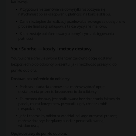
bankowej.
Przygotowanie zamówienia do wysyłki rozpoczyna się
natychmiast po zaksięgowaniu płatności na koncie sklepu.
Dane niezbędne do realizacji przelewu bankowego są dostępne w
procesie finalizacji zakupów, a także wysyłane mailowo.
Klient zostaje poinformowany o pomyślnym zaksięgowaniu
płatności.
Your Suprise — koszty i metody dostawy
YourSurprise oferuje swoim klientom zarówno opcję dostawy
bezpośrednio do odbiorcy prezentu, jak i możliwość przesyłki do
punktu odbioru.
Dostawa bezpośrednio do odbiorcy:
Podczas składania zamówienia możesz wybrać opcję
dostarczenia prezentu bezpośrednio do odbiorcy.
Ta metoda dostawy jest realizowana bez dołączania faktury do
paczki, co jest korzystne w przypadku, gdy chcesz zrobić
niespodziankę.
Jeżeli chcesz, by odbiorca wiedział, od kogo otrzymał prezent,
możesz dołączyć bezpłatny bilecik z personalizowaną
wiadomością.
Opcje dostawy do punktu odbioru: