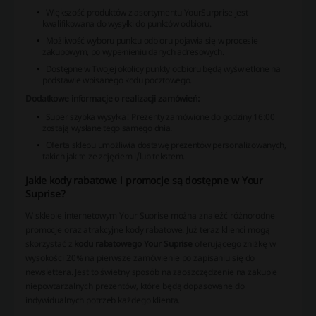
Większość produktów z asortymentu YourSurprise jest
kwalifikowana do wysyłki do punktów odbioru.
Możliwość wyboru punktu odbioru pojawia się w procesie
zakupowym, po wypełnieniu danych adresowych.
Dostępne w Twojej okolicy punkty odbioru będą wyświetlone na
podstawie wpisanego kodu pocztowego.
Dodatkowe informacje o realizacji zamówień:
Super szybka wysyłka!
Prezenty zamówione do godziny 16:00
zostają wysłane tego samego dnia.
Oferta sklepu umożliwia dostawę prezentów personalizowanych,
takich jak te ze zdjęciem i/lub tekstem.
Jakie kody rabatowe i promocje są dostępne w Your
Suprise?
W sklepie internetowym Your Suprise można znaleźć różnorodne
promocje oraz atrakcyjne
kody rabatowe
. Już teraz klienci mogą
skorzystać z
kodu rabatowego Your Suprise
oferującego zniżkę w
wysokości 20% na pierwsze zamówienie po zapisaniu się do
newslettera. Jest to świetny sposób na zaoszczędzenie na zakupie
niepowtarzalnych prezentów, które będą dopasowane do
indywidualnych potrzeb każdego klienta.