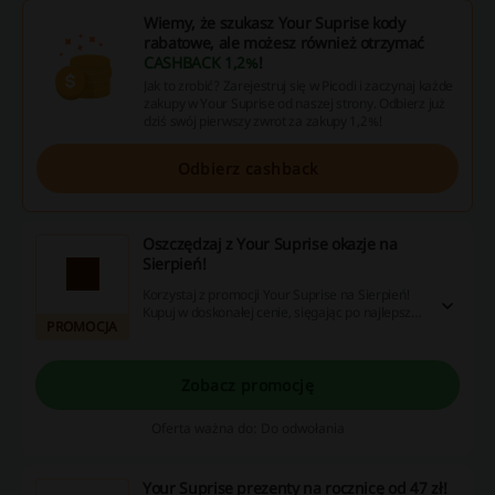
Wiemy, że szukasz Your Suprise kody
rabatowe, ale możesz również otrzymać
CASHBACK 1,2%
!
Jak to zrobić? Zarejestruj się w Picodi i zaczynaj każde
zakupy w Your Suprise od naszej strony. Odbierz już
dziś swój pierwszy zwrot za zakupy 1,2%!
Odbierz cashback
Oszczędzaj z Your Suprise okazje na
Sierpień!
Korzystaj z promocji Your Suprise na Sierpień!
Kupuj w doskonałej cenie, sięgając po najlepsze
PROMOCJA
okazje cenowe. Your Suprise kod rabatowy nie
będzie Ci potrzebny, aby kupować taniej.
Zobacz promocję
Oferta ważna do: Do odwołania
Your Suprise prezenty na rocznicę od 47 zł!