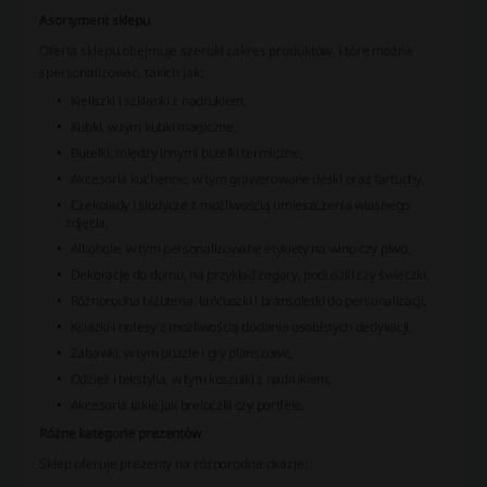
Asortyment sklepu
Oferta sklepu obejmuje szeroki zakres produktów, które można
spersonalizować, takich jak:
Kieliszki i szklanki z nadrukiem,
Kubki, w tym kubki magiczne,
Butelki, między innymi butelki termiczne,
Akcesoria kuchenne, w tym grawerowane deski oraz fartuchy,
Czekolady i słodycze z możliwością umieszczenia własnego
zdjęcia,
Alkohole, w tym personalizowane etykiety na wino czy piwo,
Dekoracje do domu, na przykład zegary, poduszki czy świeczki,
Różnorodna biżuteria, łańcuszki i bransoletki do personalizacji,
Książki i notesy z możliwością dodania osobistych dedykacji,
Zabawki, w tym puzzle i gry planszowe,
Odzież i tekstylia, w tym koszulki z nadrukiem,
Akcesoria takie jak breloczki czy portfele.
Różne kategorie prezentów
Sklep oferuje prezenty na różnorodne okazje: