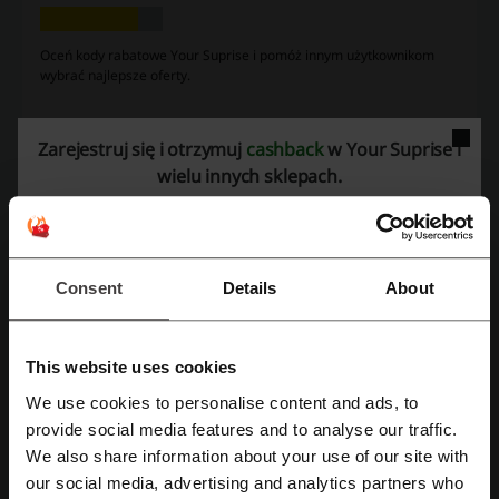
Oceń kody rabatowe Your Suprise i pomóż innym użytkownikom
wybrać najlepsze oferty.
kontakt Your Suprise:
Zarejestruj się i otrzymuj
cashback
w Your Suprise i
Gouwepoort 3 4301 RZ Zierikzee Holandia
wielu innych sklepach.
+48 61 678 10 65
Pokaż email
Your Suprise
Consent
Details
About
Zobacz także podobne kody i promocje
This website uses cookies
Multivoucher
Party u Marty
Kreator kwiatów
We use cookies to personalise content and ads, to
Wyjątkowy Prezent
Alechrzest
4Gift
MURRANO
Zarejestruj się przez Facebooka
provide social media features and to analyse our traffic.
We also share information about your use of our site with
e-Kwiaty
Prezent Życia
our social media, advertising and analytics partners who
Zarejestruj się przez konto Google