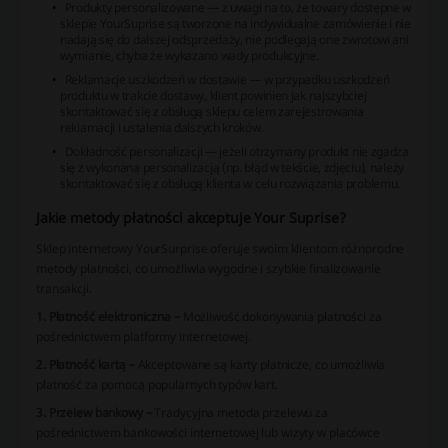
Produkty personalizowane — z uwagi na to, że towary dostępne w
sklepie YourSuprise są tworzone na indywidualne zamówienie i nie
nadają się do dalszej odsprzedaży, nie podlegają one zwrotowi ani
wymianie, chyba że wykazano wady produkcyjne.
Reklamacje uszkodzeń w dostawie — w przypadku uszkodzeń
produktu w trakcie dostawy, klient powinien jak najszybciej
skontaktować się z obsługą sklepu celem zarejestrowania
reklamacji i ustalenia dalszych kroków.
Dokładność personalizacji — jeżeli otrzymany produkt nie zgadza
się z wykonaną personalizacją (np. błąd w tekście, zdjęciu), należy
skontaktować się z obsługą klienta w celu rozwiązania problemu.
Jakie metody płatności akceptuje Your Suprise?
Sklep internetowy YourSurprise oferuje swoim klientom różnorodne
metody płatności, co umożliwia wygodne i szybkie finalizowanie
transakcji.
1. Płatność elektroniczna –
Możliwość dokonywania płatności za
pośrednictwem platformy internetowej.
2. Płatność kartą –
Akceptowane są karty płatnicze, co umożliwia
płatność za pomocą popularnych typów kart.
3. Przelew bankowy –
Tradycyjna metoda przelewu za
pośrednictwem bankowości internetowej lub wizyty w placówce