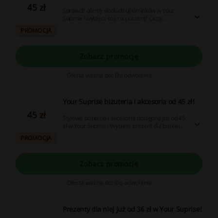
45 zł
Sprawdź ofertę słodkich upominków w Your
Suprise i wybierz coś na prezent! Ceny
zaczynają się już od 45 zł. Nie zwlekaj i
PROMOCJA
skorzystaj z okazji!
Zobacz promocję
Oferta ważna do: Do odwołania
Your Suprise biżuteria i akcesoria od 45 zł!
45 zł
Stylowa biżuteria i akcesoria dostępna już od 45
zł w Your Suprise! Wybierz prezent dla bliskiej
osoby i ciesz się atrakcyjną ceną. Nie przegap!
PROMOCJA
Zobacz promocję
Oferta ważna do: Do odwołania
Prezenty dla niej już od 36 zł w Your Suprise!