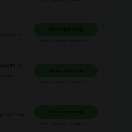
Zobacz promocję
psze ceny na
Oferta ważna do: Do odwołania
d 4,95 zł!
Zobacz promocję
chowych -
Oferta ważna do: Do odwołania
Zobacz promocję
aj z darmowej
Oferta ważna do: Do odwołania