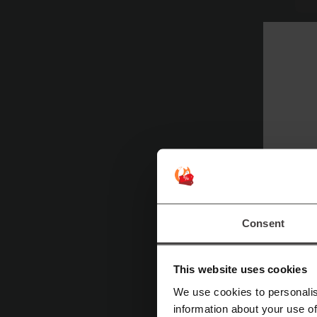
Naj
O 
Św
m
m
Ba
p
Consent
This website uses cookies
We use cookies to personalis
information about your use of