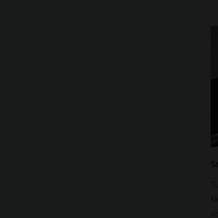
Sz
Tu
śl
do