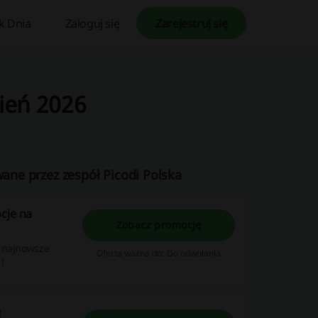
k Dnia
Zaloguj się
Zarejestruj się
pień 2026
wane przez zespół Picodi Polska
cje na
Zobacz promocję
ź najnowsze
Oferta ważna do: Do odwołania
!
!