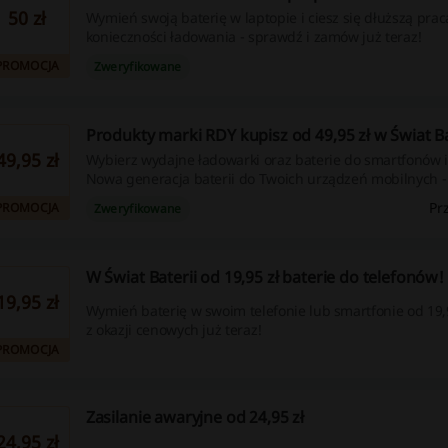
50 zł
Wymień swoją baterię w laptopie i ciesz się dłuższą prac
konieczności ładowania - sprawdź i zamów już teraz!
PROMOCJA
Zweryfikowane
Produkty marki RDY kupisz od 49,95 zł w Świat Ba
49,95 zł
Wybierz wydajne ładowarki oraz baterie do smartfonów 
Nowa generacja baterii do Twoich urządzeń mobilnych - 
zamów dla lepszej wydajności swojego sprzętu!
Pr
PROMOCJA
Zweryfikowane
W Świat Baterii od 19,95 zł baterie do telefonów!
19,95 zł
Wymień baterię w swoim telefonie lub smartfonie od 19,9
z okazji cenowych już teraz!
PROMOCJA
Zasilanie awaryjne od 24,95 zł
24,95 zł