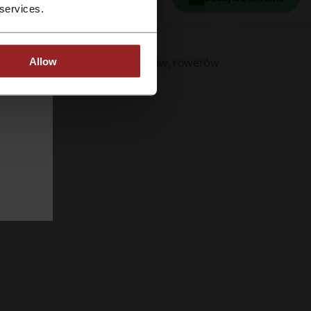
 services.
rętarek, kamer, odkurzaczy, dronów, rowerów
Allow