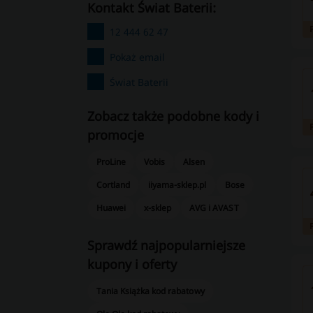
kontakt Świat Baterii:
12 444 62 47
Pokaż email
Świat Baterii
Zobacz także podobne kody i
promocje
ProLine
Vobis
Alsen
Cortland
iiyama-sklep.pl
Bose
Huawei
x-sklep
AVG i AVAST
Sprawdź najpopularniejsze
kupony i oferty
Tania Książka kod rabatowy