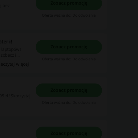
Zobacz promocję
ą bez
Oferta ważna do: Do odwołania
terii!
Zobacz promocję
i laptopów!
zobacz i
Oferta ważna do: Do odwołania
zeczytaj więcej
Zobacz promocję
5 zł! Skorzystaj
Oferta ważna do: Do odwołania
Zobacz promocję