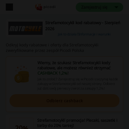
Zarejestruj się
Strefamotocykli kod rabatowy - Sierpień
2026
Jak to działa?
Informacje i warunki
Odkryj kody rabatowe i oferty dla Strefamotocykli
zweryfikowane przez zespół Picodi Polska
Wiemy, że szukasz Strefamotocykli kody
rabatowe, ale możesz również otrzymać
CASHBACK 1,2%
!
Jak to zrobić? Zarejestruj się w Picodi i zaczynaj każde
zakupy w Strefamotocykli od naszej strony. Odbierz
już dziś swój pierwszy zwrot za zakupy 1,2%!
Odbierz cashback
Strefamotocykli promocja! Plecaki, saszetki i
torby do 20% taniej!
20%