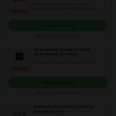
Skorzystaj z promocyjnych cen na plecaki,
saszetki i torby w Strefamotocykli! Zniżki sięgają
PROMOCJA
aż do -20%. Nie przegap okazji!
Zobacz promocję
Oferta ważna do: Do odwołania
Nie przepłacaj! Sprawdź promocje
Strefamotocykli na Sierpień
Skorzystaj z najlepszych rabatów na Sierpień!
PROMOCJA
Zobacz promocję
Oferta ważna do: Do odwołania
Strefamotocykli promocja kamery na
motocykl od 314 zł!
314 zł