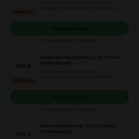
Zarejestruj przebytą trasę dzięki kamerze
sportowej od Strefamotocykli! Ceny zaczynają
PROMOCJA
się już od 314 zł. Nie przegap okazji!
Zobacz promocję
Oferta ważna do: Do odwołania
Odzież dla motycyklistów już od 309 zł w
Strefamotocykli!
309 zł
Sprawdź szeroką ofertę odzieży dla
motocyklistów w Strefamotocykli i wybierz coś
PROMOCJA
dla siebie! Ceny startują już od 309 zł. Nie
zwlekaj i złóż zamówienie!
Zobacz promocję
Oferta ważna do: Do odwołania
Kaski motocyklowe od 174 zł! Promocja
Strefamotocykli!
174 zł