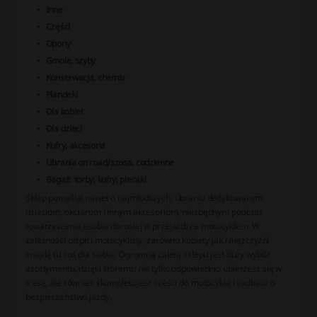
Inne
Części
Opony
Gmole, szyby
Konserwacja, chemia
Plandeki
Dla kobiet
Dla dzieci
Kufry, akcesoria
Ubrania on road/szosa, codzienne
Bagaż: torby, kufry, plecaki
Sklep pomyślał nawet o najmłodszych: ubraniu dedykowanym
dzieciom, okularom i innym akcesoriom, niezbędnym podczas
towarzyszenia osobie dorosłej w przejażdżce motocyklem. W
zależności od płci motocyklisty, zarówno kobiety jak i mężczyźni
znajdą tu coś dla siebie. Ogromną zaletą sklepu jest duży wybór
asortymentu, dzięki któremu nie tylko odpowiednio ubierzesz się w
trasę, ale również skompletujesz części do motocykla i zadbasz o
bezpieczeństwo jazdy.