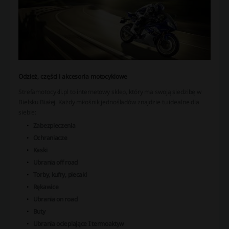
Odzież, części i akcesoria motocyklowe
Strefamotocykli.pl to internetowy sklep, który ma swoją siedzibę w
Bielsku Białej. Każdy miłośnik jednośladów znajdzie tu idealne dla
siebie:
Zabezpieczenia
Ochraniacze
Kaski
Ubrania off road
Torby, kufry, plecaki
Rękawice
Ubrania on road
Buty
Ubrania ocieplające I termoaktyw