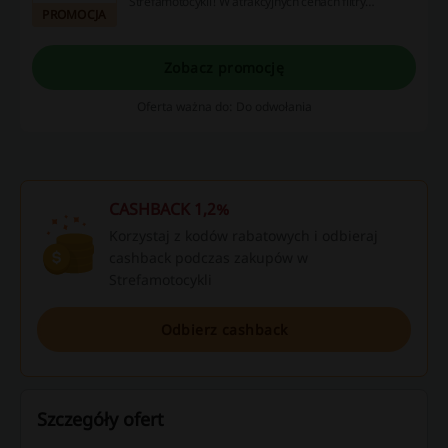
Strefamotocykli! W atrakcyjnych cenach filtry
PROMOCJA
oleju, akcesoria motocyklowe i wiele więcej!
Zobacz promocję
Oferta ważna do: Do odwołania
CASHBACK 1,2%
Korzystaj z kodów rabatowych i odbieraj
cashback podczas zakupów w
Strefamotocykli
Odbierz cashback
Szczegóły ofert