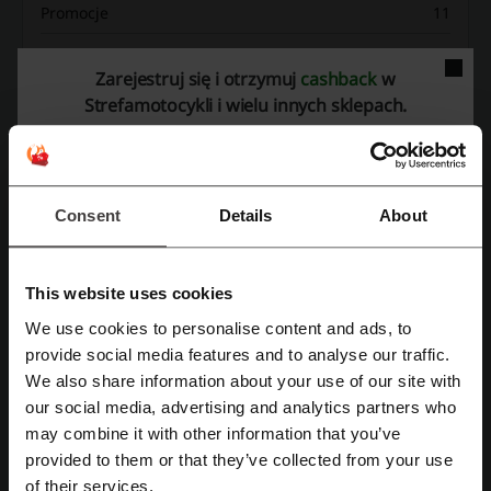
Promocje
11
Największy rabat
20%
Zarejestruj się i otrzymuj
cashback
w
Ostatnia aktualizacja
1.08.2026, 06:01
Strefamotocykli i wielu innych sklepach.
Używamy linków afiliacyjnych i możemy otrzymać prowizję.
Ocena kodów rabatowych dla
Consent
Details
About
Strefamotocykli
This website uses cookies
Średnia ocena: 4.49, na podstawie 222 głosów
We use cookies to personalise content and ads, to
Zarejestruj się przez Facebooka
provide social media features and to analyse our traffic.
kontakt Strefamotocykli:
We also share information about your use of our site with
Strefamotocykli
our social media, advertising and analytics partners who
Zarejestruj się przez konto Google
may combine it with other information that you’ve
Zobacz także podobne kody i promocje
provided to them or that they’ve collected from your use
Zarejestruj się przez swój e-mail
of their services.