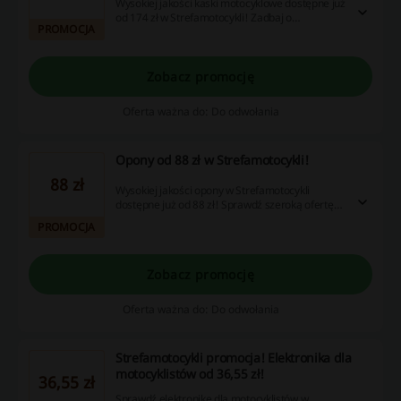
Wysokiej jakości kaski motocyklowe dostępne już
od 174 zł w Strefamotocykli! Zadbaj o
PROMOCJA
bezpieczeństwo podczas jazdy i wybierz wariant
dla siebie. Nie przegap!
Zobacz promocję
Oferta ważna do: Do odwołania
Opony od 88 zł w Strefamotocykli!
88 zł
Wysokiej jakości opony w Strefamotocykli
dostępne już od 88 zł! Sprawdź szeroką ofertę
już dziś i złóż zamówienie. Nie zwlekaj!
PROMOCJA
Zobacz promocję
Oferta ważna do: Do odwołania
Strefamotocykli promocja! Elektronika dla
motocyklistów od 36,55 zł!
36,55 zł
Sprawdź elektronikę dla motocyklistów w