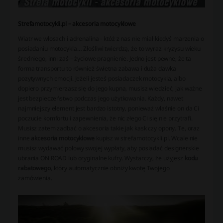
Strefamotocykli.pl – akcesoria motocyklowe
Wiatr we włosach i adrenalina - któż z nas nie miał kiedyś marzenia o
posiadaniu motocykla… Złośliwi twierdzą, że to wyraz kryzysu wieku
średniego, inni zaś – życiowe pragnienie. Jedno jest pewne, że ta
forma transportu to również świetna zabawa i duża dawka
pozytywnych emocji. Jeżeli jesteś posiadaczek motocykla, albo
dopiero przymierzasz się do jego kupna, musisz wiedzieć, jak ważne
jest bezpieczeństwo podczas jego użytkowania. Każdy, nawet
najmniejszy element jest bardzo istotny, ponieważ właśnie on da Ci
poczucie komfortu i zapewnienia, że nic złego Ci się nie przytrafi.
Musisz zatem zadbać o akcesoria takie jak kask czy opony. Te, oraz
inne
akcesoria motocyklowe
kupisz w strefamotocykli.pl. Wcale nie
musisz wydawać połowy swojej wypłaty, aby posiadać designerskie
ubrania ON ROAD lub oryginalne kufry. Wystarczy, że użyjesz
kodu
rabatowego
, który automatycznie obniży kwotę Twojego
zamówienia.