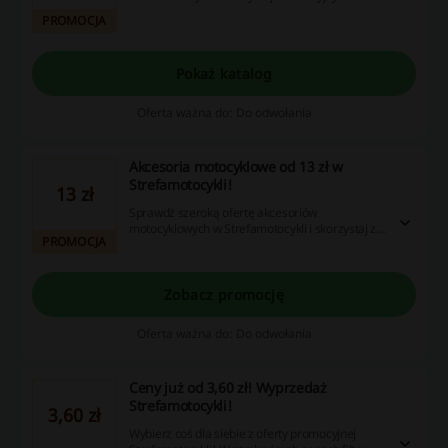
Olej kupisz już od 18,40 zł. Nie przegap!
PROMOCJA
Pokaż katalog
Oferta ważna do: Do odwołania
Akcesoria motocyklowe od 13 zł w
Strefamotocykli!
13 zł
Sprawdź szeroką ofertę akcesoriów
motocyklowych w Strefamotocykli i skorzystaj z
PROMOCJA
atrakcyjnych cen! W ofercie pokrowce, zapięcia
łańcuchowe, kłódki na szyfr i wiele więcej!
Zobacz promocję
Oferta ważna do: Do odwołania
Ceny już od 3,60 zł! Wyprzedaż
Strefamotocykli!
3,60 zł
Wybierz coś dla siebie z oferty promocyjnej