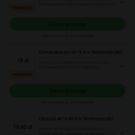
Strefamotocykli i ciesz się atrakcyjnymi cenami!
PROMOCJA
Nie przegap i złóż zamówienie!
Zobacz promocję
Oferta ważna do: Do odwołania
Ochraniacze już od 18 zł w Strefamotocykli!
18 zł
Skorzystaj z atrakcyjnych cen ochraniaczy w
Strefamotocykli! W ofercie znajdziesz
ochraniacze na ramiona, kolana, łokcie i wiele
PROMOCJA
więcej. Bezpieczeństwo to podstawa!
Zobacz promocję
Oferta ważna do: Do odwołania
Oleje już od 18,40 zł w Strefamotocykli!
18,40 zł
Sprawdź ofertę olejów motocyklowych w
Strefamotocykli i skorzystaj z atrakcyjnych cen!